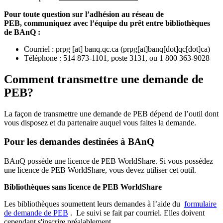
Pour toute question sur l’adhésion au réseau de
PEB,
communiquez avec l’équipe du prêt entre bibliothèques
de BAnQ :
Courriel
:
prpg
[at]
banq.qc.ca
(
prpg[at]banq[dot]qc[dot]ca
)
Téléphone : 514 873-1101, poste 3131, ou 1 800 363-9028
Comment transmettre une demande de
PEB?
La façon de transmettre une demande de PEB dépend de l’outil dont
vous disposez et du partenaire auquel vous faites la demande.
Pour les demandes destinées à BAnQ
BAnQ possède une licence de PEB WorldShare. Si vous possédez
une licence de PEB WorldShare, vous devez utiliser cet outil.
Bibliothèques sans licence de PEB WorldShare
Les bibliothèques soumettent leurs demandes à l’aide du
formulaire
de demande de PEB
.
Le suivi se fait par courriel.
Elles doivent
cependant s'inscrire préalablement.