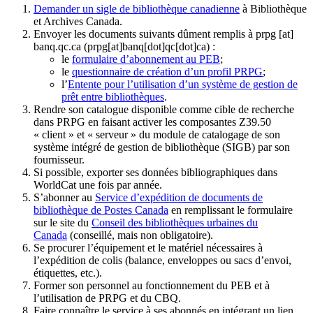
Demander un sigle de bibliothèque canadienne
à Bibliothèque
et Archives Canada.
Envoyer les documents suivants dûment remplis à
prpg
[at]
banq.qc.ca
(prpg[at]banq[dot]qc[dot]ca)
:
le
formulaire d’abonnement au PEB
;
le
questionnaire de création d’un profil PRPG
;
l’
Entente pour l’utilisation d’un système de gestion de
prêt entre bibliothèques
.
Rendre son catalogue disponible comme cible de recherche
dans PRPG en faisant activer les composantes Z39.50
« client » et « serveur » du module de catalogage de son
système intégré de gestion de bibliothèque (SIGB) par son
fournisseur
.
Si possible, exporter ses données bibliographiques dans
WorldCat une fois par année.
S’abonner au
Service d’expédition de documents de
bibliothèque de Postes Canada
en remplissant le formulaire
sur le site du
Conseil des bibliothèques urbaines du
Canada
(conseillé, mais non obligatoire).
Se procurer l’équipement et le matériel nécessaires à
l’expédition de colis (balance, enveloppes ou sacs d’envoi,
étiquettes, etc.).
Former son personnel au fonctionnement du PEB et à
l’utilisation de PRPG et du CBQ.
Faire connaître le service à ses abonnés en intégrant un lien