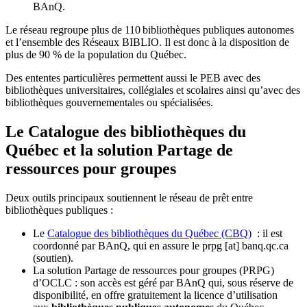
BAnQ.
Le réseau regroupe plus de 110
biblioth
è
ques publiques autonomes
et l
’
ensemble des R
é
seaux BIBLIO. Il est donc
à
la disposition de
plus de 90 % de la population du Qu
é
bec.
Des ententes particulières permettent aussi le PEB avec des
bibliothèques universitaires, collégiales et scolaires ainsi qu’avec des
bibliothèques gouvernementales ou spécialisées.
Le Catalogue des bibliothèques du
Québec et la solution Partage de
ressources pour groupes
Deux outils principaux soutiennent le réseau de prêt entre
bibliothèques publiques :
Le
Catalogue des bibliothèques du Québec (CBQ)
: il est
coordonné par BAnQ, qui en assure le
prpg
[at]
banq.qc.ca
(soutien)
.
La solution Partage de ressources pour groupes (PRPG)
d’OCLC : son accès est géré par BAnQ qui, sous réserve de
disponibilité, en offre gratuitement la licence d’utilisation