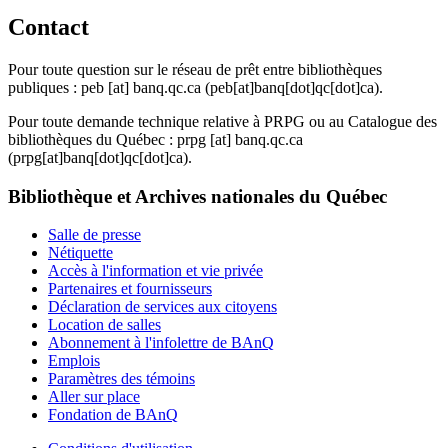
Contact
Pour toute question sur le réseau de prêt entre bibliothèques
publiques :
peb
[at]
banq.qc.ca
(peb[at]banq[dot]qc[dot]ca)
.
Pour toute demande technique relative à PRPG ou au Catalogue des
bibliothèques du Québec :
prpg
[at]
banq.qc.ca
(prpg[at]banq[dot]qc[dot]ca)
.
Bibliothèque et Archives nationales du Québec
Salle de presse
Nétiquette
Accès à l'information et vie privée
Partenaires et fournisseurs
Déclaration de services aux citoyens
Location de salles
Abonnement à l'infolettre de BAnQ
Emplois
Paramètres des témoins
Aller sur place
Fondation de BAnQ