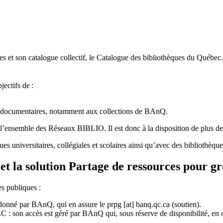
 et son catalogue collectif, le Catalogue des bibliothèques du Québec.
jectifs de
:
ces documentaires, notamment aux collections de BAnQ.
l
’
ensemble des R
é
seaux BIBLIO. Il est donc
à
la disposition de plus d
ues universitaires, collégiales et scolaires ainsi qu’avec des bibliothè
et la solution Partage de ressources pour g
es publiques :
rdonné par BAnQ, qui en assure le
prpg
[at]
banq.qc.ca
(soutien)
.
 son accès est géré par BAnQ qui, sous réserve de disponibilité, en off