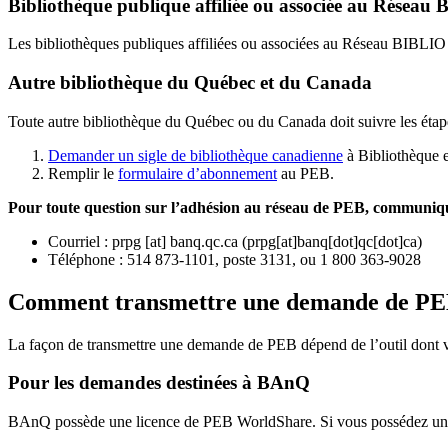
Bibliothèque publique affiliée ou associée au Résea
Les bibliothèques publiques affiliées ou associées au Réseau BIBLI
Autre bibliothèque du Québec et du Canada
Toute autre bibliothèque du Québec ou du Canada doit suivre les étap
Demander un sigle de bibliothèque canadienne
à Bibliothèque 
Remplir le
f
ormulaire d’abonnement
au PEB.
Pour toute question sur l’adhésion au réseau de PEB,
communique
Courriel
:
prpg
[at]
banq.qc.ca
(
prpg[at]banq[dot]qc[dot]ca
)
Téléphone : 514 873-1101, poste 3131, ou 1 800 363-9028
Comment transmettre une demande de P
La façon de transmettre une demande de PEB dépend de l’outil dont vo
Pour les demandes destinées à BAnQ
BAnQ possède une licence de PEB WorldShare. Si vous possédez une l