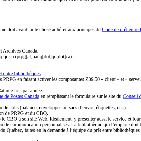
ome doit avant toute chose adhérer aux principes du
Code de prêt entre 
et Archives Canada.
q.qc.ca
(prpg[at]banq[dot]qc[dot]ca)
:
t entre bibliothèques
.
 PRPG en faisant activer les composantes Z39.50 « client » et « serveu
at une fois par année.
ue de Postes Canada
en remplissant le formulaire sur le site du
Conseil 
n de colis (balance, enveloppes ou sacs d’envoi, étiquettes, etc.).
ation de PRPG et du CBQ.
 le CBQ à son site Web. Idéalement, y présenter aussi le service et fourni
u de communication personnalisés. La bibliothèque qui l’emploie doit tou
s du Québec, faites-en la demande à l’équipe du prêt entre bibliothèqu