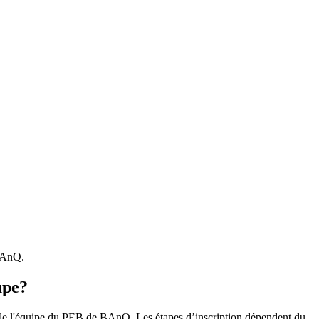
 BAnQ.
upe?
r le l'équipe du PEB de BAnQ. Les étapes d’inscription dépendent du