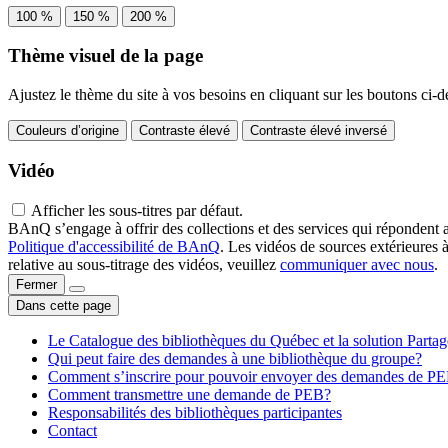
100 %
150 %
200 %
Thème visuel de la page
Ajustez le thème du site à vos besoins en cliquant sur les boutons ci-d
Couleurs d’origine
Contraste élevé
Contraste élevé inversé
Vidéo
Afficher les sous-titres par défaut.
BAnQ s’engage à offrir des collections et des services qui répondent 
Politique d'accessibilité de BAnQ
. Les vidéos de sources extérieures 
relative au sous-titrage des vidéos, veuillez
communiquer avec nous
.
Fermer
Dans cette page
Le Catalogue des bibliothèques du Québec et la solution Parta
Qui peut faire des demandes à une bibliothèque du groupe?
Comment s’inscrire pour pouvoir envoyer des demandes de P
Comment transmettre une demande de PEB?
Responsabilités des bibliothèques participantes
Contact