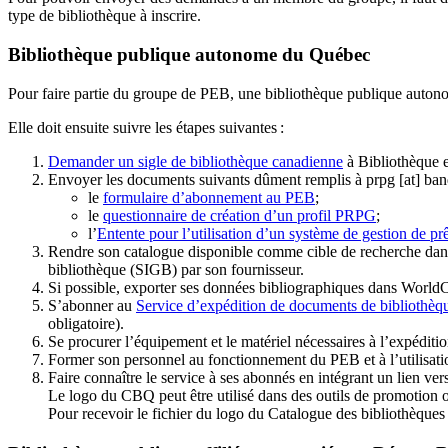
type de bibliothèque à inscrire.
Bibliothèque publique autonome du Québec
Pour faire partie du groupe de PEB, une bibliothèque publique auton
Elle doit ensuite suivre les étapes suivantes
:
Demander un sigle de bibliothèque canadienne
à Bibliothèque 
Envoyer les documents suivants dûment remplis à
prpg
[at]
ban
le
formulaire d’abonnement au PEB
;
le
questionnaire de création d’un profil PRPG
;
l’
Entente pour l’utilisation d’un système de gestion de prê
Rendre son catalogue disponible comme cible de recherche dans
bibliothèque (SIGB) par son fournisseur
.
Si possible, exporter ses données bibliographiques dans WorldC
S’abonner au
Service d’expédition de documents de bibliothèq
obligatoire).
Se procurer l’équipement et le matériel nécessaires à l’expéditio
Former son personnel au fonctionnement du PEB et à l’utilis
Faire connaître le service à ses abonnés en intégrant un lien vers
Le logo du CBQ peut être utilisé dans des outils de promotion o
Pour recevoir le fichier du logo du Catalogue des bibliothèque