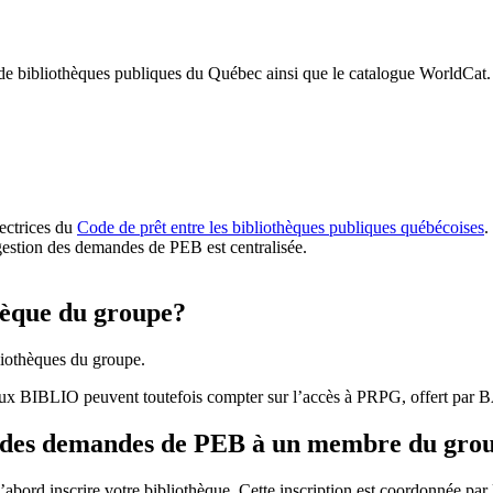
 de bibliothèques publiques du Québec ainsi que le catalogue WorldCat.
rectrices du
Code de prêt entre les bibliothèques publiques québécoises
.
gestion des demandes de PEB est centralisée.
hèque du groupe?
iothèques du groupe.
aux BIBLIO peuvent toutefois compter sur l’accès à PRPG, offert par
r des demandes de PEB à un membre du gro
bord inscrire votre bibliothèque. Cette inscription est coordonnée pa