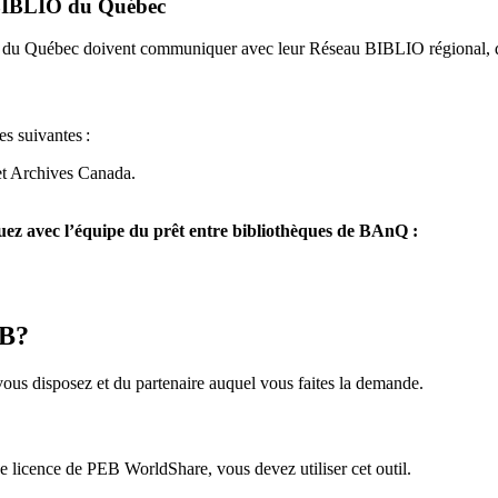
u BIBLIO du Québec
O du Québec doivent communiquer avec leur Réseau BIBLIO régional, q
es suivantes
:
et Archives Canada.
z avec l’équipe du prêt entre bibliothèques de BAnQ :
EB?
us disposez et du partenaire auquel vous faites la demande.
icence de PEB WorldShare, vous devez utiliser cet outil.