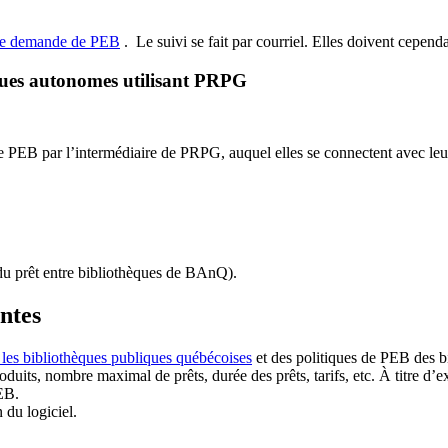
de demande de PEB
.
Le suivi se fait par courriel.
Elles doivent cependan
ques autonomes utilisant PRPG
EB par l’intermédiaire de PRPG, auquel elles se connectent avec leur i
u prêt entre bibliothèques de BAnQ)
.
antes
 les bibliothèques publiques québécoises
et des politiques de PEB des b
duits, nombre maximal de prêts, durée des prêts, tarifs, etc. À titre d’
EB.
n du logiciel.