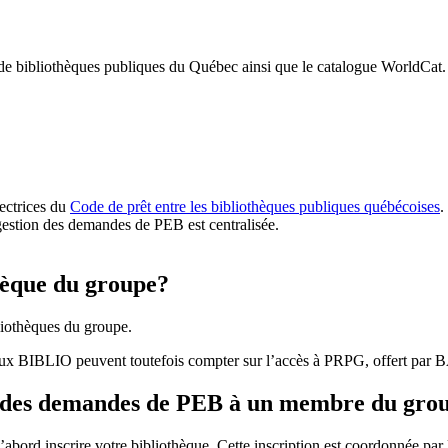
 de bibliothèques publiques du Québec ainsi que le catalogue WorldCat.
rectrices du
Code de prêt entre les bibliothèques publiques québécoises
.
gestion des demandes de PEB est centralisée.
hèque du groupe?
iothèques du groupe.
aux BIBLIO peuvent toutefois compter sur l’accès à PRPG, offert par
r des demandes de PEB à un membre du gro
bord inscrire votre bibliothèque. Cette inscription est coordonnée pa