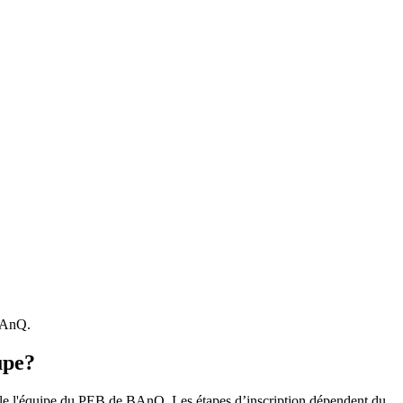
 BAnQ.
upe?
r le l'équipe du PEB de BAnQ. Les étapes d’inscription dépendent du