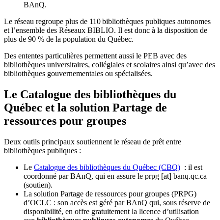
BAnQ.
Le réseau regroupe plus de 110
biblioth
è
ques publiques autonomes
et l
’
ensemble des R
é
seaux BIBLIO. Il est donc
à
la disposition de
plus de 90 % de la population du Qu
é
bec.
Des ententes particulières permettent aussi le PEB avec des
bibliothèques universitaires, collégiales et scolaires ainsi qu’avec des
bibliothèques gouvernementales ou spécialisées.
Le Catalogue des bibliothèques du
Québec et la solution Partage de
ressources pour groupes
Deux outils principaux soutiennent le réseau de prêt entre
bibliothèques publiques :
Le
Catalogue des bibliothèques du Québec (CBQ)
: il est
coordonné par BAnQ, qui en assure le
prpg
[at]
banq.qc.ca
(soutien)
.
La solution Partage de ressources pour groupes (PRPG)
d’OCLC : son accès est géré par BAnQ qui, sous réserve de
disponibilité, en offre gratuitement la licence d’utilisation