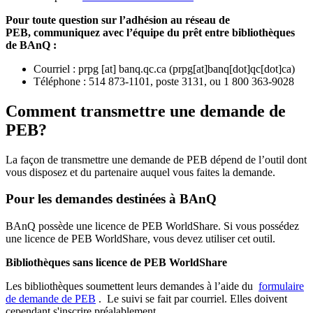
Pour toute question sur l’adhésion au réseau de
PEB,
communiquez avec l’équipe du prêt entre bibliothèques
de BAnQ :
Courriel
:
prpg
[at]
banq.qc.ca
(
prpg[at]banq[dot]qc[dot]ca
)
Téléphone : 514 873-1101, poste 3131, ou 1 800 363-9028
Comment transmettre une demande de
PEB?
La façon de transmettre une demande de PEB dépend de l’outil dont
vous disposez et du partenaire auquel vous faites la demande.
Pour les demandes destinées à BAnQ
BAnQ possède une licence de PEB WorldShare. Si vous possédez
une licence de PEB WorldShare, vous devez utiliser cet outil.
Bibliothèques sans licence de PEB WorldShare
Les bibliothèques soumettent leurs demandes à l’aide du
formulaire
de demande de PEB
.
Le suivi se fait par courriel.
Elles doivent
cependant s'inscrire préalablement.