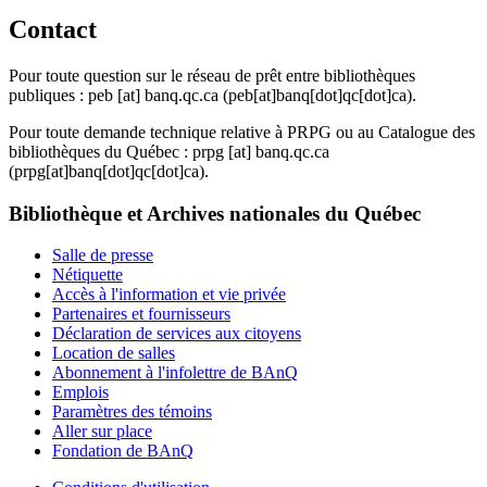
Contact
Pour toute question sur le réseau de prêt entre bibliothèques
publiques :
peb
[at]
banq.qc.ca
(peb[at]banq[dot]qc[dot]ca)
.
Pour toute demande technique relative à PRPG ou au Catalogue des
bibliothèques du Québec :
prpg
[at]
banq.qc.ca
(prpg[at]banq[dot]qc[dot]ca)
.
Bibliothèque et Archives nationales du Québec
Salle de presse
Nétiquette
Accès à l'information et vie privée
Partenaires et fournisseurs
Déclaration de services aux citoyens
Location de salles
Abonnement à l'infolettre de BAnQ
Emplois
Paramètres des témoins
Aller sur place
Fondation de BAnQ