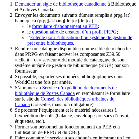
Demander un sigle de bibliothèque canadienne
à Bibliothèque
et Archives Canada.
Envoyer les documents suivants dûment remplis à
prpg
[at]
banq.qc.ca
(prpg[at]banq[dot]qc[dot]ca)
:
le
formulaire d’abonnement au PEB
;
le
questionnaire de création d’un profil PRPG
;
l’
Entente pour l’utilisation d’un système de gestion de
prêt entre bibliothèques
.
Rendre son catalogue disponible comme cible de recherche
dans PRPG en faisant activer les composantes Z39.50
« client » et « serveur » du module de catalogage de son
système intégré de gestion de bibliothèque (SIGB) par son
fournisseur
.
Si possible, exporter ses données bibliographiques dans
WorldCat une fois par année.
S’abonner au
Service d’expédition de documents de
bibliothèque de Postes Canada
en remplissant le formulaire
sur le site du
Conseil des bibliothèques urbaines du
Canada
(conseillé, mais non obligatoire).
Se procurer l’équipement et le matériel nécessaires à
l’expédition de colis (balance, enveloppes ou sacs d’envoi,
étiquettes, etc.).
Former son personnel au fonctionnement du PEB et à
l’utilisation de PRPG et du CBQ.
Faire connaître le service à ses abonnés en intégrant un lien