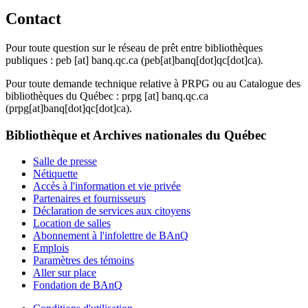
Contact
Pour toute question sur le réseau de prêt entre bibliothèques
publiques :
peb
[at]
banq.qc.ca
(peb[at]banq[dot]qc[dot]ca)
.
Pour toute demande technique relative à PRPG ou au Catalogue des
bibliothèques du Québec :
prpg
[at]
banq.qc.ca
(prpg[at]banq[dot]qc[dot]ca)
.
Bibliothèque et Archives nationales du Québec
Salle de presse
Nétiquette
Accès à l'information et vie privée
Partenaires et fournisseurs
Déclaration de services aux citoyens
Location de salles
Abonnement à l'infolettre de BAnQ
Emplois
Paramètres des témoins
Aller sur place
Fondation de BAnQ