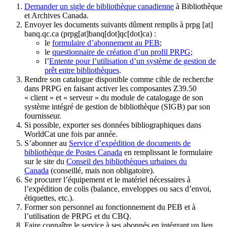
Demander un sigle de bibliothèque canadienne
à Bibliothèque
et Archives Canada.
Envoyer les documents suivants dûment remplis à
prpg
[at]
banq.qc.ca
(prpg[at]banq[dot]qc[dot]ca)
:
le
formulaire d’abonnement au PEB
;
le
questionnaire de création d’un profil PRPG
;
l’
Entente pour l’utilisation d’un système de gestion de
prêt entre bibliothèques
.
Rendre son catalogue disponible comme cible de recherche
dans PRPG en faisant activer les composantes Z39.50
« client » et « serveur » du module de catalogage de son
système intégré de gestion de bibliothèque (SIGB) par son
fournisseur
.
Si possible, exporter ses données bibliographiques dans
WorldCat une fois par année.
S’abonner au
Service d’expédition de documents de
bibliothèque de Postes Canada
en remplissant le formulaire
sur le site du
Conseil des bibliothèques urbaines du
Canada
(conseillé, mais non obligatoire).
Se procurer l’équipement et le matériel nécessaires à
l’expédition de colis (balance, enveloppes ou sacs d’envoi,
étiquettes, etc.).
Former son personnel au fonctionnement du PEB et à
l’utilisation de PRPG et du CBQ.
Faire connaître le service à ses abonnés en intégrant un lien