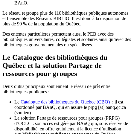
BAnQ.
Le réseau regroupe plus de 110
biblioth
è
ques publiques autonomes
et l
’
ensemble des R
é
seaux BIBLIO. Il est donc
à
la disposition de
plus de 90 % de la population du Qu
é
bec.
Des ententes particulières permettent aussi le PEB avec des
bibliothèques universitaires, collégiales et scolaires ainsi qu’avec des
bibliothèques gouvernementales ou spécialisées.
Le Catalogue des bibliothèques du
Québec et la solution Partage de
ressources pour groupes
Deux outils principaux soutiennent le réseau de prêt entre
bibliothèques publiques :
Le
Catalogue des bibliothèques du Québec (CBQ)
: il est
coordonné par BAnQ, qui en assure le
prpg
[at]
banq.qc.ca
(soutien)
.
La solution Partage de ressources pour groupes (PRPG)
d’OCLC : son accès est géré par BAnQ qui, sous réserve de
disponibilité, en offre gratuitement la licence d’utilisation