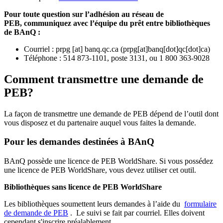
Pour toute question sur l’adhésion au réseau de
PEB,
communiquez avec l’équipe du prêt entre bibliothèques
de BAnQ :
Courriel
:
prpg
[at]
banq.qc.ca
(
prpg[at]banq[dot]qc[dot]ca
)
Téléphone : 514 873-1101, poste 3131, ou 1 800 363-9028
Comment transmettre une demande de
PEB?
La façon de transmettre une demande de PEB dépend de l’outil dont
vous disposez et du partenaire auquel vous faites la demande.
Pour les demandes destinées à BAnQ
BAnQ possède une licence de PEB WorldShare. Si vous possédez
une licence de PEB WorldShare, vous devez utiliser cet outil.
Bibliothèques sans licence de PEB WorldShare
Les bibliothèques soumettent leurs demandes à l’aide du
formulaire
de demande de PEB
.
Le suivi se fait par courriel.
Elles doivent
cependant s'inscrire préalablement.