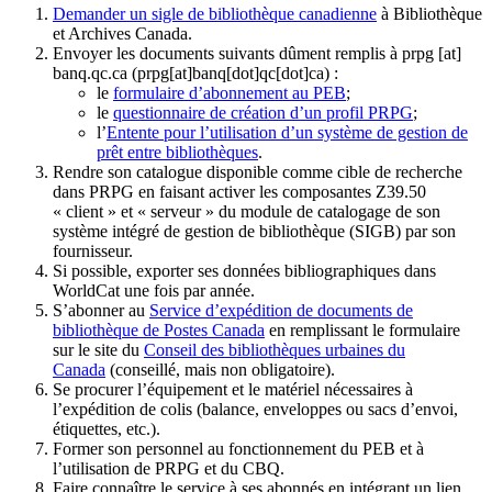
Demander un sigle de bibliothèque canadienne
à Bibliothèque
et Archives Canada.
Envoyer les documents suivants dûment remplis à
prpg
[at]
banq.qc.ca
(prpg[at]banq[dot]qc[dot]ca)
:
le
formulaire d’abonnement au PEB
;
le
questionnaire de création d’un profil PRPG
;
l’
Entente pour l’utilisation d’un système de gestion de
prêt entre bibliothèques
.
Rendre son catalogue disponible comme cible de recherche
dans PRPG en faisant activer les composantes Z39.50
« client » et « serveur » du module de catalogage de son
système intégré de gestion de bibliothèque (SIGB) par son
fournisseur
.
Si possible, exporter ses données bibliographiques dans
WorldCat une fois par année.
S’abonner au
Service d’expédition de documents de
bibliothèque de Postes Canada
en remplissant le formulaire
sur le site du
Conseil des bibliothèques urbaines du
Canada
(conseillé, mais non obligatoire).
Se procurer l’équipement et le matériel nécessaires à
l’expédition de colis (balance, enveloppes ou sacs d’envoi,
étiquettes, etc.).
Former son personnel au fonctionnement du PEB et à
l’utilisation de PRPG et du CBQ.
Faire connaître le service à ses abonnés en intégrant un lien