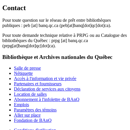
Contact
Pour toute question sur le réseau de prêt entre bibliothèques
publiques :
peb
[at]
banq.qc.ca
(peb[at]banq[dot]qc[dot]ca)
.
Pour toute demande technique relative à PRPG ou au Catalogue des
bibliothèques du Québec :
prpg
[at]
banq.qc.ca
(prpg[at]banq[dot]qc[dot]ca)
.
Bibliothèque et Archives nationales du Québec
Salle de presse
Nétiquette
Accès à l'information et vie privée
Partenaires et fournisseurs
Déclaration de services aux citoyens
Location de salles
Abonnement à l'infolettre de BAnQ
Emplois
Paramètres des témoins
Aller sur place
Fondation de BAnQ