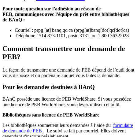
Pour toute question sur l’adhésion au réseau de
PEB,
communiquez avec l’équipe du prêt entre bibliothèques
de BAnQ :
Courriel
:
prpg
[at]
banq.qc.ca
(
prpg[at]banq[dot]qc[dot]ca
)
Téléphone : 514 873-1101, poste 3131, ou 1 800 363-9028
Comment transmettre une demande de
PEB?
La façon de transmettre une demande de PEB dépend de l’outil dont
vous disposez et du partenaire auquel vous faites la demande.
Pour les demandes destinées à BAnQ
BAnQ possède une licence de PEB WorldShare. Si vous possédez
une licence de PEB WorldShare, vous devez utiliser cet outil.
Bibliothèques sans licence de PEB WorldShare
Les bibliothèques soumettent leurs demandes à l’aide du
formulaire
de demande de PEB
.
Le suivi se fait par courriel.
Elles doivent
cependant s'inscrire préalablement.