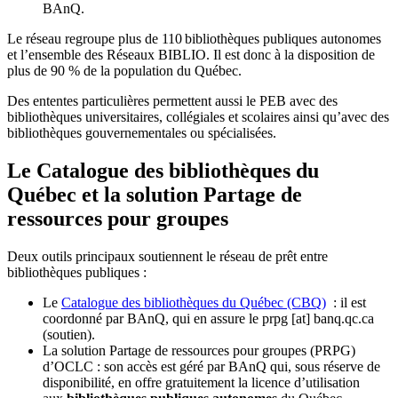
BAnQ.
Le réseau regroupe plus de 110
biblioth
è
ques publiques autonomes
et l
’
ensemble des R
é
seaux BIBLIO. Il est donc
à
la disposition de
plus de 90 % de la population du Qu
é
bec.
Des ententes particulières permettent aussi le PEB avec des
bibliothèques universitaires, collégiales et scolaires ainsi qu’avec des
bibliothèques gouvernementales ou spécialisées.
Le Catalogue des bibliothèques du
Québec et la solution Partage de
ressources pour groupes
Deux outils principaux soutiennent le réseau de prêt entre
bibliothèques publiques :
Le
Catalogue des bibliothèques du Québec (CBQ)
: il est
coordonné par BAnQ, qui en assure le
prpg
[at]
banq.qc.ca
(soutien)
.
La solution Partage de ressources pour groupes (PRPG)
d’OCLC : son accès est géré par BAnQ qui, sous réserve de
disponibilité, en offre gratuitement la licence d’utilisation