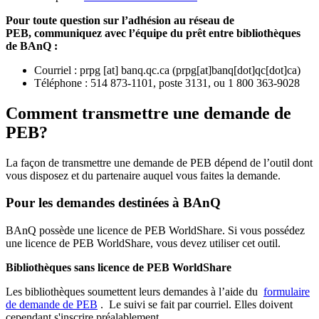
Pour toute question sur l’adhésion au réseau de
PEB,
communiquez avec l’équipe du prêt entre bibliothèques
de BAnQ :
Courriel
:
prpg
[at]
banq.qc.ca
(
prpg[at]banq[dot]qc[dot]ca
)
Téléphone : 514 873-1101, poste 3131, ou 1 800 363-9028
Comment transmettre une demande de
PEB?
La façon de transmettre une demande de PEB dépend de l’outil dont
vous disposez et du partenaire auquel vous faites la demande.
Pour les demandes destinées à BAnQ
BAnQ possède une licence de PEB WorldShare. Si vous possédez
une licence de PEB WorldShare, vous devez utiliser cet outil.
Bibliothèques sans licence de PEB WorldShare
Les bibliothèques soumettent leurs demandes à l’aide du
formulaire
de demande de PEB
.
Le suivi se fait par courriel.
Elles doivent
cependant s'inscrire préalablement.