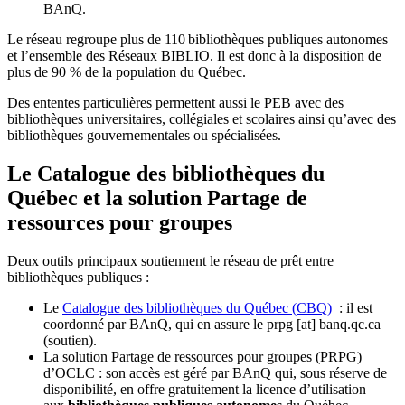
BAnQ.
Le réseau regroupe plus de 110
biblioth
è
ques publiques autonomes
et l
’
ensemble des R
é
seaux BIBLIO. Il est donc
à
la disposition de
plus de 90 % de la population du Qu
é
bec.
Des ententes particulières permettent aussi le PEB avec des
bibliothèques universitaires, collégiales et scolaires ainsi qu’avec des
bibliothèques gouvernementales ou spécialisées.
Le Catalogue des bibliothèques du
Québec et la solution Partage de
ressources pour groupes
Deux outils principaux soutiennent le réseau de prêt entre
bibliothèques publiques :
Le
Catalogue des bibliothèques du Québec (CBQ)
: il est
coordonné par BAnQ, qui en assure le
prpg
[at]
banq.qc.ca
(soutien)
.
La solution Partage de ressources pour groupes (PRPG)
d’OCLC : son accès est géré par BAnQ qui, sous réserve de
disponibilité, en offre gratuitement la licence d’utilisation