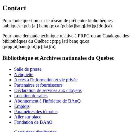
Contact
Pour toute question sur le réseau de prêt entre bibliothèques
publiques :
peb
[at]
banq.qc.ca
(peb[at]banq[dot]qc[dot]ca)
.
Pour toute demande technique relative à PRPG ou au Catalogue des
bibliothèques du Québec :
prpg
[at]
banq.qc.ca
(prpg[at]banq[dot]qc[dot]ca)
.
Bibliothèque et Archives nationales du Québec
Salle de presse
Nétiquette
Accès à l'information et vie privée
Partenaires et fournisseurs
Déclaration de services aux citoyens
Location de salles
Abonnement à l'infolettre de BAnQ
Emplois
Paramètres des témoins
Aller sur place
Fondation de BAnQ