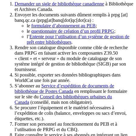
Demander un sigle de bibliothèque canadienne
à Bibliothèque
et Archives Canada.
Envoyer les documents suivants dûment remplis à
prpg
[at]
banq.qc.ca
(prpg[at]banq[dot]qc[dot]ca)
:
le
formulaire d’abonnement au PEB
;
le
questionnaire de création d’un profil PRPG
;
l’
Entente pour l’utilisation d’un système de gestion de
prêt entre bibliothèques
.
Rendre son catalogue disponible comme cible de recherche
dans PRPG en faisant activer les composantes Z39.50
« client » et « serveur » du module de catalogage de son
système intégré de gestion de bibliothèque (SIGB) par son
fournisseur
.
Si possible, exporter ses données bibliographiques dans
WorldCat une fois par année.
S’abonner au
Service d’expédition de documents de
bibliothèque de Postes Canada
en remplissant le formulaire
sur le site du
Conseil des bibliothèques urbaines du
Canada
(conseillé, mais non obligatoire).
Se procurer l’équipement et le matériel nécessaires à
l’expédition de colis (balance, enveloppes ou sacs d’envoi,
étiquettes, etc.).
Former son personnel au fonctionnement du PEB et à
l’utilisation de PRPG et du CBQ.
Faire connaître le service à ses abonnés en intégrant un lien