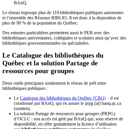
BAnQ.
Le réseau regroupe plus de 110
biblioth
è
ques publiques autonomes
et l
’
ensemble des R
é
seaux BIBLIO. Il est donc
à
la disposition de
plus de 90 % de la population du Qu
é
bec.
Des ententes particulières permettent aussi le PEB avec des
bibliothèques universitaires, collégiales et scolaires ainsi qu’avec des
bibliothèques gouvernementales ou spécialisées.
Le Catalogue des bibliothèques du
Québec et la solution Partage de
ressources pour groupes
Deux outils principaux soutiennent le réseau de prêt entre
bibliothèques publiques :
Le
Catalogue des bibliothèques du Québec (CBQ)
: il est
coordonné par BAnQ, qui en assure le
prpg
[at]
banq.qc.ca
(soutien)
.
La solution Partage de ressources pour groupes (PRPG)
d’OCLC : son accès est géré par BAnQ qui, sous réserve de
disponibilité, en offre gratuitement la licence d’utilisation