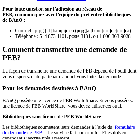
Pour toute question sur l’adhésion au réseau de
PEB,
communiquez avec l’équipe du prêt entre bibliothèques
de BAnQ :
Courriel
:
prpg
[at]
banq.qc.ca
(
prpg[at]banq[dot]qc[dot]ca
)
Téléphone : 514 873-1101, poste 3131, ou 1 800 363-9028
Comment transmettre une demande de
PEB?
La façon de transmettre une demande de PEB dépend de l’outil dont
vous disposez et du partenaire auquel vous faites la demande.
Pour les demandes destinées à BAnQ
BAnQ possède une licence de PEB WorldShare. Si vous possédez
une licence de PEB WorldShare, vous devez utiliser cet outil.
Bibliothèques sans licence de PEB WorldShare
Les bibliothèques soumettent leurs demandes à l’aide du
formulaire
de demande de PEB
.
Le suivi se fait par courriel.
Elles doivent
cependant s'inscrire préalablement.