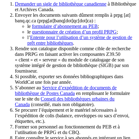
Demander un sigle de bibliothèque canadienne
à Bibliothèque
et Archives Canada.
Envoyer les documents suivants dûment remplis à
prpg
[at]
banq.qc.ca
(prpg[at]banq[dot]qc[dot]ca)
:
le
formulaire d’abonnement au PEB
;
le
questionnaire de création d’un profil PRPG
;
l’
Entente pour l’utilisation d’un système de gestion de
prêt entre bibliothèques
.
Rendre son catalogue disponible comme cible de recherche
dans PRPG en faisant activer les composantes Z39.50
« client » et « serveur » du module de catalogage de son
système intégré de gestion de bibliothèque (SIGB) par son
fournisseur
.
Si possible, exporter ses données bibliographiques dans
WorldCat une fois par année.
S’abonner au
Service d’expédition de documents de
bibliothèque de Postes Canada
en remplissant le formulaire
sur le site du
Conseil des bibliothèques urbaines du
Canada
(conseillé, mais non obligatoire).
Se procurer l’équipement et le matériel nécessaires à
l’expédition de colis (balance, enveloppes ou sacs d’envoi,
étiquettes, etc.).
Former son personnel au fonctionnement du PEB et à
l’utilisation de PRPG et du CBQ.
Faire connaître le service à ses abonnés en intégrant un lien