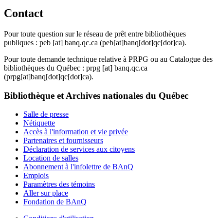
Contact
Pour toute question sur le réseau de prêt entre bibliothèques
publiques :
peb
[at]
banq.qc.ca
(peb[at]banq[dot]qc[dot]ca)
.
Pour toute demande technique relative à PRPG ou au Catalogue des
bibliothèques du Québec :
prpg
[at]
banq.qc.ca
(prpg[at]banq[dot]qc[dot]ca)
.
Bibliothèque et Archives nationales du Québec
Salle de presse
Nétiquette
Accès à l'information et vie privée
Partenaires et fournisseurs
Déclaration de services aux citoyens
Location de salles
Abonnement à l'infolettre de BAnQ
Emplois
Paramètres des témoins
Aller sur place
Fondation de BAnQ