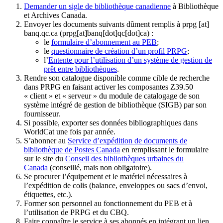
Demander un sigle de bibliothèque canadienne
à Bibliothèque
et Archives Canada.
Envoyer les documents suivants dûment remplis à
prpg
[at]
banq.qc.ca
(prpg[at]banq[dot]qc[dot]ca)
:
le
formulaire d’abonnement au PEB
;
le
questionnaire de création d’un profil PRPG
;
l’
Entente pour l’utilisation d’un système de gestion de
prêt entre bibliothèques
.
Rendre son catalogue disponible comme cible de recherche
dans PRPG en faisant activer les composantes Z39.50
« client » et « serveur » du module de catalogage de son
système intégré de gestion de bibliothèque (SIGB) par son
fournisseur
.
Si possible, exporter ses données bibliographiques dans
WorldCat une fois par année.
S’abonner au
Service d’expédition de documents de
bibliothèque de Postes Canada
en remplissant le formulaire
sur le site du
Conseil des bibliothèques urbaines du
Canada
(conseillé, mais non obligatoire).
Se procurer l’équipement et le matériel nécessaires à
l’expédition de colis (balance, enveloppes ou sacs d’envoi,
étiquettes, etc.).
Former son personnel au fonctionnement du PEB et à
l’utilisation de PRPG et du CBQ.
Faire connaître le service à ses abonnés en intégrant un lien