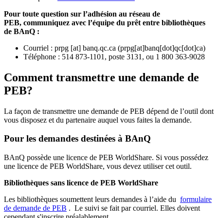
Pour toute question sur l’adhésion au réseau de
PEB,
communiquez avec l’équipe du prêt entre bibliothèques
de BAnQ :
Courriel
:
prpg
[at]
banq.qc.ca
(
prpg[at]banq[dot]qc[dot]ca
)
Téléphone : 514 873-1101, poste 3131, ou 1 800 363-9028
Comment transmettre une demande de
PEB?
La façon de transmettre une demande de PEB dépend de l’outil dont
vous disposez et du partenaire auquel vous faites la demande.
Pour les demandes destinées à BAnQ
BAnQ possède une licence de PEB WorldShare. Si vous possédez
une licence de PEB WorldShare, vous devez utiliser cet outil.
Bibliothèques sans licence de PEB WorldShare
Les bibliothèques soumettent leurs demandes à l’aide du
formulaire
de demande de PEB
.
Le suivi se fait par courriel.
Elles doivent
cependant s'inscrire préalablement.