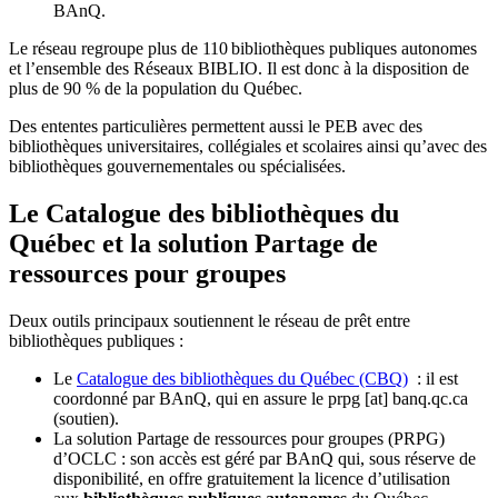
BAnQ.
Le réseau regroupe plus de 110
biblioth
è
ques publiques autonomes
et l
’
ensemble des R
é
seaux BIBLIO. Il est donc
à
la disposition de
plus de 90 % de la population du Qu
é
bec.
Des ententes particulières permettent aussi le PEB avec des
bibliothèques universitaires, collégiales et scolaires ainsi qu’avec des
bibliothèques gouvernementales ou spécialisées.
Le Catalogue des bibliothèques du
Québec et la solution Partage de
ressources pour groupes
Deux outils principaux soutiennent le réseau de prêt entre
bibliothèques publiques :
Le
Catalogue des bibliothèques du Québec (CBQ)
: il est
coordonné par BAnQ, qui en assure le
prpg
[at]
banq.qc.ca
(soutien)
.
La solution Partage de ressources pour groupes (PRPG)
d’OCLC : son accès est géré par BAnQ qui, sous réserve de
disponibilité, en offre gratuitement la licence d’utilisation