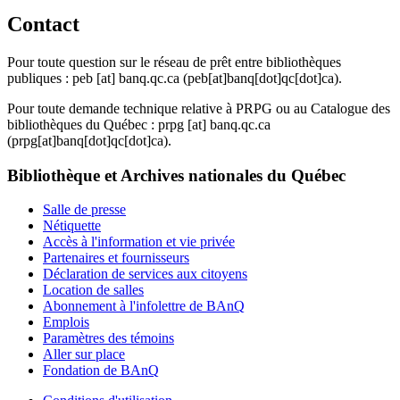
Contact
Pour toute question sur le réseau de prêt entre bibliothèques
publiques :
peb
[at]
banq.qc.ca
(peb[at]banq[dot]qc[dot]ca)
.
Pour toute demande technique relative à PRPG ou au Catalogue des
bibliothèques du Québec :
prpg
[at]
banq.qc.ca
(prpg[at]banq[dot]qc[dot]ca)
.
Bibliothèque et Archives nationales du Québec
Salle de presse
Nétiquette
Accès à l'information et vie privée
Partenaires et fournisseurs
Déclaration de services aux citoyens
Location de salles
Abonnement à l'infolettre de BAnQ
Emplois
Paramètres des témoins
Aller sur place
Fondation de BAnQ