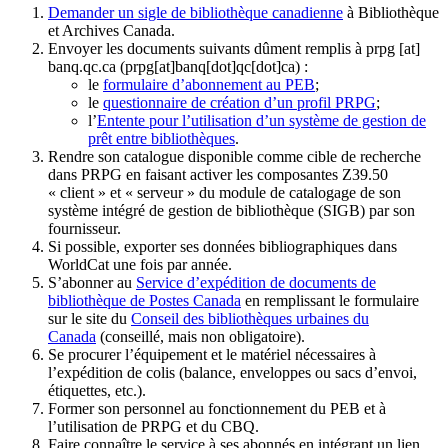
Demander un sigle de bibliothèque canadienne
à Bibliothèque
et Archives Canada.
Envoyer les documents suivants dûment remplis à
prpg
[at]
banq.qc.ca
(prpg[at]banq[dot]qc[dot]ca)
:
le
formulaire d’abonnement au PEB
;
le
questionnaire de création d’un profil PRPG
;
l’
Entente pour l’utilisation d’un système de gestion de
prêt entre bibliothèques
.
Rendre son catalogue disponible comme cible de recherche
dans PRPG en faisant activer les composantes Z39.50
« client » et « serveur » du module de catalogage de son
système intégré de gestion de bibliothèque (SIGB) par son
fournisseur
.
Si possible, exporter ses données bibliographiques dans
WorldCat une fois par année.
S’abonner au
Service d’expédition de documents de
bibliothèque de Postes Canada
en remplissant le formulaire
sur le site du
Conseil des bibliothèques urbaines du
Canada
(conseillé, mais non obligatoire).
Se procurer l’équipement et le matériel nécessaires à
l’expédition de colis (balance, enveloppes ou sacs d’envoi,
étiquettes, etc.).
Former son personnel au fonctionnement du PEB et à
l’utilisation de PRPG et du CBQ.
Faire connaître le service à ses abonnés en intégrant un lien