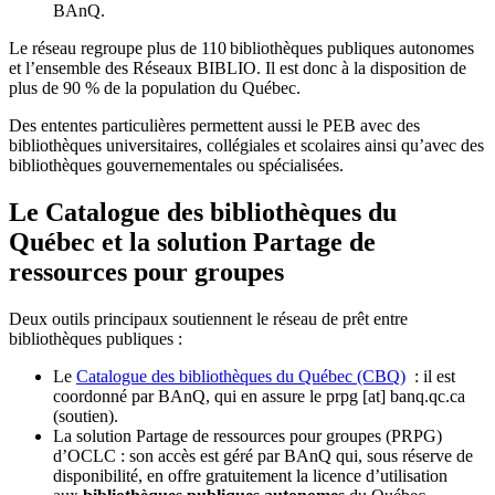
BAnQ.
Le réseau regroupe plus de 110
biblioth
è
ques publiques autonomes
et l
’
ensemble des R
é
seaux BIBLIO. Il est donc
à
la disposition de
plus de 90 % de la population du Qu
é
bec.
Des ententes particulières permettent aussi le PEB avec des
bibliothèques universitaires, collégiales et scolaires ainsi qu’avec des
bibliothèques gouvernementales ou spécialisées.
Le Catalogue des bibliothèques du
Québec et la solution Partage de
ressources pour groupes
Deux outils principaux soutiennent le réseau de prêt entre
bibliothèques publiques :
Le
Catalogue des bibliothèques du Québec (CBQ)
: il est
coordonné par BAnQ, qui en assure le
prpg
[at]
banq.qc.ca
(soutien)
.
La solution Partage de ressources pour groupes (PRPG)
d’OCLC : son accès est géré par BAnQ qui, sous réserve de
disponibilité, en offre gratuitement la licence d’utilisation