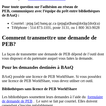
Pour toute question sur l’adhésion au réseau de
PEB,
communiquez avec l’équipe du prêt entre bibliothèques
de BAnQ :
Courriel
:
prpg
[at]
banq.qc.ca
(
prpg[at]banq[dot]qc[dot]ca
)
Téléphone : 514 873-1101, poste 3131, ou 1 800 363-9028
Comment transmettre une demande de
PEB?
La façon de transmettre une demande de PEB dépend de l’outil dont
vous disposez et du partenaire auquel vous faites la demande.
Pour les demandes destinées à BAnQ
BAnQ possède une licence de PEB WorldShare. Si vous possédez
une licence de PEB WorldShare, vous devez utiliser cet outil.
Bibliothèques sans licence de PEB WorldShare
Les bibliothèques soumettent leurs demandes à l’aide du
formulaire
de demande de PEB
.
Le suivi se fait par courriel.
Elles doivent
cependant s'inscrire préalablement.