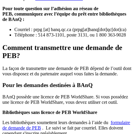
Pour toute question sur l’adhésion au réseau de
PEB,
communiquez avec l’équipe du prêt entre bibliothèques
de BAnQ :
Courriel
:
prpg
[at]
banq.qc.ca
(
prpg[at]banq[dot]qc[dot]ca
)
Téléphone : 514 873-1101, poste 3131, ou 1 800 363-9028
Comment transmettre une demande de
PEB?
La façon de transmettre une demande de PEB dépend de l’outil dont
vous disposez et du partenaire auquel vous faites la demande.
Pour les demandes destinées à BAnQ
BAnQ possède une licence de PEB WorldShare. Si vous possédez
une licence de PEB WorldShare, vous devez utiliser cet outil.
Bibliothèques sans licence de PEB WorldShare
Les bibliothèques soumettent leurs demandes à l’aide du
formulaire
de demande de PEB
.
Le suivi se fait par courriel.
Elles doivent
cependant s'inscrire préalablement.