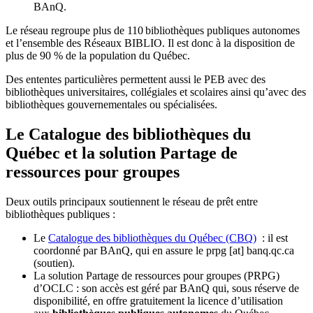
BAnQ.
Le réseau regroupe plus de 110
biblioth
è
ques publiques autonomes
et l
’
ensemble des R
é
seaux BIBLIO. Il est donc
à
la disposition de
plus de 90 % de la population du Qu
é
bec.
Des ententes particulières permettent aussi le PEB avec des
bibliothèques universitaires, collégiales et scolaires ainsi qu’avec des
bibliothèques gouvernementales ou spécialisées.
Le Catalogue des bibliothèques du
Québec et la solution Partage de
ressources pour groupes
Deux outils principaux soutiennent le réseau de prêt entre
bibliothèques publiques :
Le
Catalogue des bibliothèques du Québec (CBQ)
: il est
coordonné par BAnQ, qui en assure le
prpg
[at]
banq.qc.ca
(soutien)
.
La solution Partage de ressources pour groupes (PRPG)
d’OCLC : son accès est géré par BAnQ qui, sous réserve de
disponibilité, en offre gratuitement la licence d’utilisation