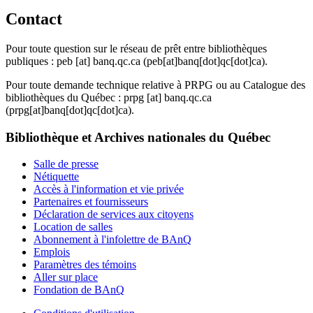
Contact
Pour toute question sur le réseau de prêt entre bibliothèques
publiques :
peb
[at]
banq.qc.ca
(peb[at]banq[dot]qc[dot]ca)
.
Pour toute demande technique relative à PRPG ou au Catalogue des
bibliothèques du Québec :
prpg
[at]
banq.qc.ca
(prpg[at]banq[dot]qc[dot]ca)
.
Bibliothèque et Archives nationales du Québec
Salle de presse
Nétiquette
Accès à l'information et vie privée
Partenaires et fournisseurs
Déclaration de services aux citoyens
Location de salles
Abonnement à l'infolettre de BAnQ
Emplois
Paramètres des témoins
Aller sur place
Fondation de BAnQ