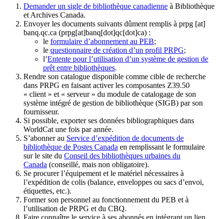
Demander un sigle de bibliothèque canadienne
à Bibliothèque
et Archives Canada.
Envoyer les documents suivants dûment remplis à
prpg
[at]
banq.qc.ca
(prpg[at]banq[dot]qc[dot]ca)
:
le
formulaire d’abonnement au PEB
;
le
questionnaire de création d’un profil PRPG
;
l’
Entente pour l’utilisation d’un système de gestion de
prêt entre bibliothèques
.
Rendre son catalogue disponible comme cible de recherche
dans PRPG en faisant activer les composantes Z39.50
« client » et « serveur » du module de catalogage de son
système intégré de gestion de bibliothèque (SIGB) par son
fournisseur
.
Si possible, exporter ses données bibliographiques dans
WorldCat une fois par année.
S’abonner au
Service d’expédition de documents de
bibliothèque de Postes Canada
en remplissant le formulaire
sur le site du
Conseil des bibliothèques urbaines du
Canada
(conseillé, mais non obligatoire).
Se procurer l’équipement et le matériel nécessaires à
l’expédition de colis (balance, enveloppes ou sacs d’envoi,
étiquettes, etc.).
Former son personnel au fonctionnement du PEB et à
l’utilisation de PRPG et du CBQ.
Faire connaître le service à ses abonnés en intégrant un lien