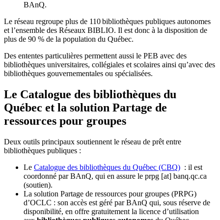
BAnQ.
Le réseau regroupe plus de 110
biblioth
è
ques publiques autonomes
et l
’
ensemble des R
é
seaux BIBLIO. Il est donc
à
la disposition de
plus de 90 % de la population du Qu
é
bec.
Des ententes particulières permettent aussi le PEB avec des
bibliothèques universitaires, collégiales et scolaires ainsi qu’avec des
bibliothèques gouvernementales ou spécialisées.
Le Catalogue des bibliothèques du
Québec et la solution Partage de
ressources pour groupes
Deux outils principaux soutiennent le réseau de prêt entre
bibliothèques publiques :
Le
Catalogue des bibliothèques du Québec (CBQ)
: il est
coordonné par BAnQ, qui en assure le
prpg
[at]
banq.qc.ca
(soutien)
.
La solution Partage de ressources pour groupes (PRPG)
d’OCLC : son accès est géré par BAnQ qui, sous réserve de
disponibilité, en offre gratuitement la licence d’utilisation