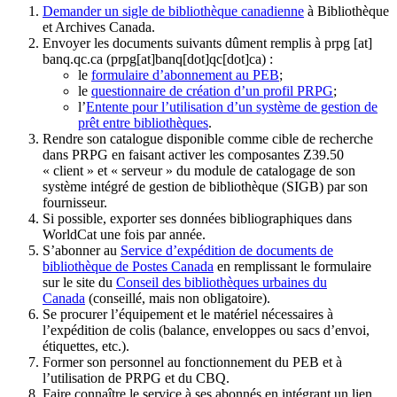
Demander un sigle de bibliothèque canadienne
à Bibliothèque
et Archives Canada.
Envoyer les documents suivants dûment remplis à
prpg
[at]
banq.qc.ca
(prpg[at]banq[dot]qc[dot]ca)
:
le
formulaire d’abonnement au PEB
;
le
questionnaire de création d’un profil PRPG
;
l’
Entente pour l’utilisation d’un système de gestion de
prêt entre bibliothèques
.
Rendre son catalogue disponible comme cible de recherche
dans PRPG en faisant activer les composantes Z39.50
« client » et « serveur » du module de catalogage de son
système intégré de gestion de bibliothèque (SIGB) par son
fournisseur
.
Si possible, exporter ses données bibliographiques dans
WorldCat une fois par année.
S’abonner au
Service d’expédition de documents de
bibliothèque de Postes Canada
en remplissant le formulaire
sur le site du
Conseil des bibliothèques urbaines du
Canada
(conseillé, mais non obligatoire).
Se procurer l’équipement et le matériel nécessaires à
l’expédition de colis (balance, enveloppes ou sacs d’envoi,
étiquettes, etc.).
Former son personnel au fonctionnement du PEB et à
l’utilisation de PRPG et du CBQ.
Faire connaître le service à ses abonnés en intégrant un lien