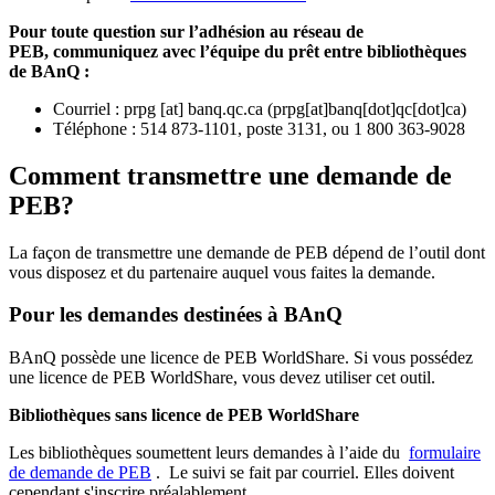
Pour toute question sur l’adhésion au réseau de
PEB,
communiquez avec l’équipe du prêt entre bibliothèques
de BAnQ :
Courriel
:
prpg
[at]
banq.qc.ca
(
prpg[at]banq[dot]qc[dot]ca
)
Téléphone : 514 873-1101, poste 3131, ou 1 800 363-9028
Comment transmettre une demande de
PEB?
La façon de transmettre une demande de PEB dépend de l’outil dont
vous disposez et du partenaire auquel vous faites la demande.
Pour les demandes destinées à BAnQ
BAnQ possède une licence de PEB WorldShare. Si vous possédez
une licence de PEB WorldShare, vous devez utiliser cet outil.
Bibliothèques sans licence de PEB WorldShare
Les bibliothèques soumettent leurs demandes à l’aide du
formulaire
de demande de PEB
.
Le suivi se fait par courriel.
Elles doivent
cependant s'inscrire préalablement.