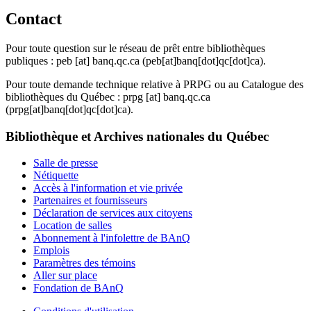
Contact
Pour toute question sur le réseau de prêt entre bibliothèques
publiques :
peb
[at]
banq.qc.ca
(peb[at]banq[dot]qc[dot]ca)
.
Pour toute demande technique relative à PRPG ou au Catalogue des
bibliothèques du Québec :
prpg
[at]
banq.qc.ca
(prpg[at]banq[dot]qc[dot]ca)
.
Bibliothèque et Archives nationales du Québec
Salle de presse
Nétiquette
Accès à l'information et vie privée
Partenaires et fournisseurs
Déclaration de services aux citoyens
Location de salles
Abonnement à l'infolettre de BAnQ
Emplois
Paramètres des témoins
Aller sur place
Fondation de BAnQ