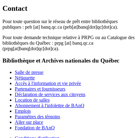
Contact
Pour toute question sur le réseau de prêt entre bibliothèques
publiques :
peb
[at]
banq.qc.ca
(peb[at]banq[dot]qc[dot]ca)
.
Pour toute demande technique relative à PRPG ou au Catalogue des
bibliothèques du Québec :
prpg
[at]
banq.qc.ca
(prpg[at]banq[dot]qc[dot]ca)
.
Bibliothèque et Archives nationales du Québec
Salle de presse
Nétiquette
Accès à l'information et vie privée
Partenaires et fournisseurs
Déclaration de services aux citoyens
Location de salles
Abonnement à l'infolettre de BAnQ
Emplois
Paramètres des témoins
Aller sur place
Fondation de BAnQ