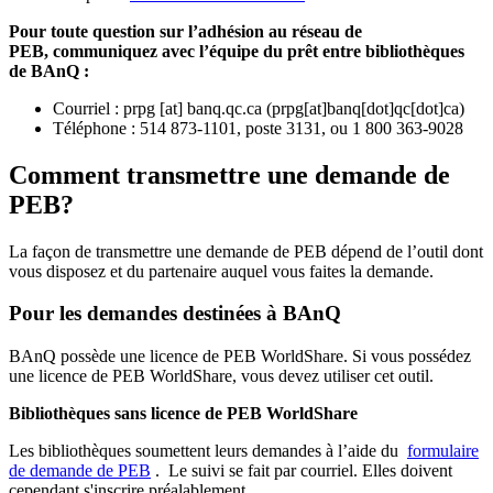
Pour toute question sur l’adhésion au réseau de
PEB,
communiquez avec l’équipe du prêt entre bibliothèques
de BAnQ :
Courriel
:
prpg
[at]
banq.qc.ca
(
prpg[at]banq[dot]qc[dot]ca
)
Téléphone : 514 873-1101, poste 3131, ou 1 800 363-9028
Comment transmettre une demande de
PEB?
La façon de transmettre une demande de PEB dépend de l’outil dont
vous disposez et du partenaire auquel vous faites la demande.
Pour les demandes destinées à BAnQ
BAnQ possède une licence de PEB WorldShare. Si vous possédez
une licence de PEB WorldShare, vous devez utiliser cet outil.
Bibliothèques sans licence de PEB WorldShare
Les bibliothèques soumettent leurs demandes à l’aide du
formulaire
de demande de PEB
.
Le suivi se fait par courriel.
Elles doivent
cependant s'inscrire préalablement.