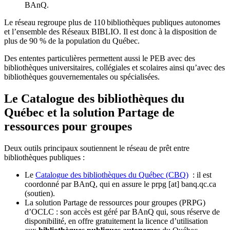
BAnQ.
Le réseau regroupe plus de 110
biblioth
è
ques publiques autonomes
et l
’
ensemble des R
é
seaux BIBLIO. Il est donc
à
la disposition de
plus de 90 % de la population du Qu
é
bec.
Des ententes particulières permettent aussi le PEB avec des
bibliothèques universitaires, collégiales et scolaires ainsi qu’avec des
bibliothèques gouvernementales ou spécialisées.
Le Catalogue des bibliothèques du
Québec et la solution Partage de
ressources pour groupes
Deux outils principaux soutiennent le réseau de prêt entre
bibliothèques publiques :
Le
Catalogue des bibliothèques du Québec (CBQ)
: il est
coordonné par BAnQ, qui en assure le
prpg
[at]
banq.qc.ca
(soutien)
.
La solution Partage de ressources pour groupes (PRPG)
d’OCLC : son accès est géré par BAnQ qui, sous réserve de
disponibilité, en offre gratuitement la licence d’utilisation