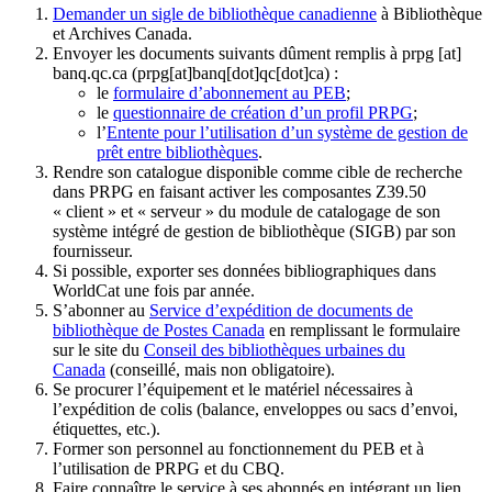
Demander un sigle de bibliothèque canadienne
à Bibliothèque
et Archives Canada.
Envoyer les documents suivants dûment remplis à
prpg
[at]
banq.qc.ca
(prpg[at]banq[dot]qc[dot]ca)
:
le
formulaire d’abonnement au PEB
;
le
questionnaire de création d’un profil PRPG
;
l’
Entente pour l’utilisation d’un système de gestion de
prêt entre bibliothèques
.
Rendre son catalogue disponible comme cible de recherche
dans PRPG en faisant activer les composantes Z39.50
« client » et « serveur » du module de catalogage de son
système intégré de gestion de bibliothèque (SIGB) par son
fournisseur
.
Si possible, exporter ses données bibliographiques dans
WorldCat une fois par année.
S’abonner au
Service d’expédition de documents de
bibliothèque de Postes Canada
en remplissant le formulaire
sur le site du
Conseil des bibliothèques urbaines du
Canada
(conseillé, mais non obligatoire).
Se procurer l’équipement et le matériel nécessaires à
l’expédition de colis (balance, enveloppes ou sacs d’envoi,
étiquettes, etc.).
Former son personnel au fonctionnement du PEB et à
l’utilisation de PRPG et du CBQ.
Faire connaître le service à ses abonnés en intégrant un lien