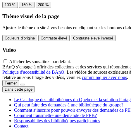
100 %
150 %
200 %
Thème visuel de la page
Ajustez le thème du site à vos besoins en cliquant sur les boutons ci-d
Couleurs d’origine
Contraste élevé
Contraste élevé inversé
Vidéo
Afficher les sous-titres par défaut.
BAnQ s’engage à offrir des collections et des services qui répondent 
Politique d'accessibilité de BAnQ
. Les vidéos de sources extérieures 
relative au sous-titrage des vidéos, veuillez
communiquer avec nous
.
Fermer
Dans cette page
Le Catalogue des bibliothèques du Québec et la solution Parta
Qui peut faire des demandes à une bibliothèque du groupe?
Comment s’inscrire pour pouvoir envoyer des demandes de P
Comment transmettre une demande de PEB?
Responsabilités des bibliothèques participantes
Contact