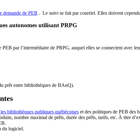
de demande de PEB
.
Le suivi se fait par courriel.
Elles doivent cependan
ques autonomes utilisant PRPG
EB par l’intermédiaire de PRPG, auquel elles se connectent avec leur i
u prêt entre bibliothèques de BAnQ)
.
antes
 les bibliothèques publiques québécoises
et des politiques de PEB des b
duits, nombre maximal de prêts, durée des prêts, tarifs, etc. À titre d’
EB.
n du logiciel.