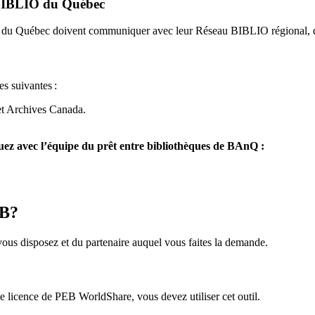
u BIBLIO du Québec
O du Québec doivent communiquer avec leur Réseau BIBLIO régional, q
es suivantes
:
et Archives Canada.
z avec l’équipe du prêt entre bibliothèques de BAnQ :
EB?
us disposez et du partenaire auquel vous faites la demande.
icence de PEB WorldShare, vous devez utiliser cet outil.