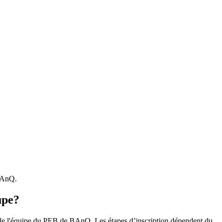
 BAnQ.
upe?
r le l'équipe du PEB de BAnQ. Les étapes d’inscription dépendent du