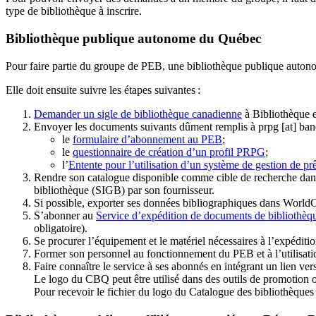
type de bibliothèque à inscrire.
Bibliothèque publique autonome du Québec
Pour faire partie du groupe de PEB, une bibliothèque publique auton
Elle doit ensuite suivre les étapes suivantes
:
Demander un sigle de bibliothèque canadienne
à Bibliothèque 
Envoyer les documents suivants dûment remplis à
prpg
[at]
ban
le
formulaire d’abonnement au PEB
;
le
questionnaire de création d’un profil PRPG
;
l’
Entente pour l’utilisation d’un système de gestion de prê
Rendre son catalogue disponible comme cible de recherche dans
bibliothèque (SIGB) par son fournisseur
.
Si possible, exporter ses données bibliographiques dans WorldC
S’abonner au
Service d’expédition de documents de bibliothèq
obligatoire).
Se procurer l’équipement et le matériel nécessaires à l’expéditio
Former son personnel au fonctionnement du PEB et à l’utilis
Faire connaître le service à ses abonnés en intégrant un lien vers
Le logo du CBQ peut être utilisé dans des outils de promotion o
Pour recevoir le fichier du logo du Catalogue des bibliothèque