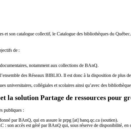
 et son catalogue collectif, le Catalogue des bibliothèques du Québec.
jectifs de
:
ces documentaires, notamment aux collections de BAnQ.
l
’
ensemble des R
é
seaux BIBLIO. Il est donc
à
la disposition de plus d
ues universitaires, collégiales et scolaires ainsi qu’avec des bibliothè
et la solution Partage de ressources pour g
es publiques :
rdonné par BAnQ, qui en assure le
prpg
[at]
banq.qc.ca
(soutien)
.
 son accès est géré par BAnQ qui, sous réserve de disponibilité, en off