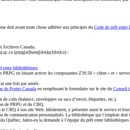
ome doit avant toute chose adhérer aux principes du
Code de prêt entre 
et Archives Canada.
q.qc.ca
(prpg[at]banq[dot]qc[dot]ca)
:
t entre bibliothèques
.
 PRPG en faisant activer les composantes Z39.50 « client » et « serveu
at une fois par année.
ue de Postes Canada
en remplissant le formulaire sur le site du
Conseil 
n de colis (balance, enveloppes ou sacs d’envoi, étiquettes, etc.).
ation de PRPG et du CBQ.
 le CBQ à son site Web. Idéalement, y présenter aussi le service et fourni
u de communication personnalisés. La bibliothèque qui l’emploie doit tou
s du Québec, faites-en la demande à l’équipe du prêt entre bibliothèqu