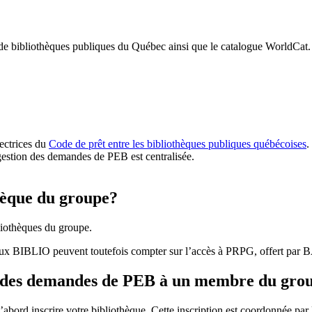
 de bibliothèques publiques du Québec ainsi que le catalogue WorldCat.
rectrices du
Code de prêt entre les bibliothèques publiques québécoises
.
gestion des demandes de PEB est centralisée.
hèque du groupe?
iothèques du groupe.
aux BIBLIO peuvent toutefois compter sur l’accès à PRPG, offert par
r des demandes de PEB à un membre du gro
bord inscrire votre bibliothèque. Cette inscription est coordonnée pa