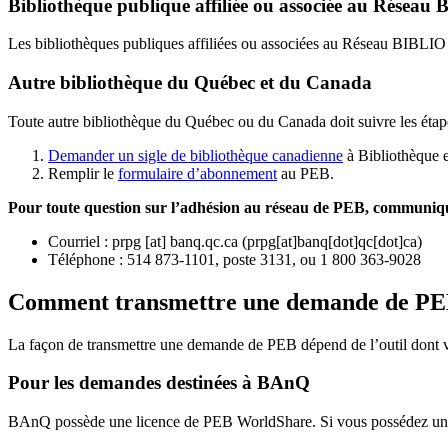
Bibliothèque publique affiliée ou associée au Résea
Les bibliothèques publiques affiliées ou associées au Réseau BIBLI
Autre bibliothèque du Québec et du Canada
Toute autre bibliothèque du Québec ou du Canada doit suivre les étap
Demander un sigle de bibliothèque canadienne
à Bibliothèque 
Remplir le
f
ormulaire d’abonnement
au PEB.
Pour toute question sur l’adhésion au réseau de PEB,
communique
Courriel
:
prpg
[at]
banq.qc.ca
(
prpg[at]banq[dot]qc[dot]ca
)
Téléphone : 514 873-1101, poste 3131, ou 1 800 363-9028
Comment transmettre une demande de P
La façon de transmettre une demande de PEB dépend de l’outil dont vo
Pour les demandes destinées à BAnQ
BAnQ possède une licence de PEB WorldShare. Si vous possédez une l