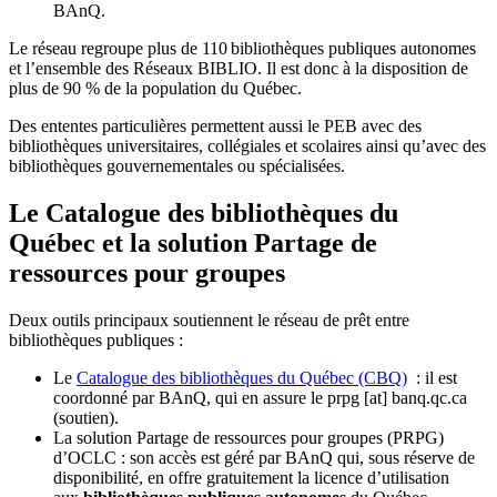
BAnQ.
Le réseau regroupe plus de 110
biblioth
è
ques publiques autonomes
et l
’
ensemble des R
é
seaux BIBLIO. Il est donc
à
la disposition de
plus de 90 % de la population du Qu
é
bec.
Des ententes particulières permettent aussi le PEB avec des
bibliothèques universitaires, collégiales et scolaires ainsi qu’avec des
bibliothèques gouvernementales ou spécialisées.
Le Catalogue des bibliothèques du
Québec et la solution Partage de
ressources pour groupes
Deux outils principaux soutiennent le réseau de prêt entre
bibliothèques publiques :
Le
Catalogue des bibliothèques du Québec (CBQ)
: il est
coordonné par BAnQ, qui en assure le
prpg
[at]
banq.qc.ca
(soutien)
.
La solution Partage de ressources pour groupes (PRPG)
d’OCLC : son accès est géré par BAnQ qui, sous réserve de
disponibilité, en offre gratuitement la licence d’utilisation