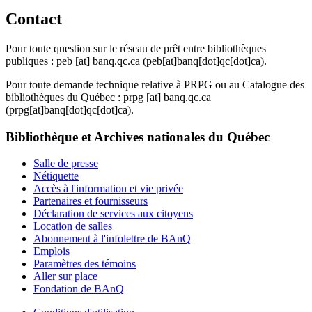
Contact
Pour toute question sur le réseau de prêt entre bibliothèques
publiques :
peb
[at]
banq.qc.ca
(peb[at]banq[dot]qc[dot]ca)
.
Pour toute demande technique relative à PRPG ou au Catalogue des
bibliothèques du Québec :
prpg
[at]
banq.qc.ca
(prpg[at]banq[dot]qc[dot]ca)
.
Bibliothèque et Archives nationales du Québec
Salle de presse
Nétiquette
Accès à l'information et vie privée
Partenaires et fournisseurs
Déclaration de services aux citoyens
Location de salles
Abonnement à l'infolettre de BAnQ
Emplois
Paramètres des témoins
Aller sur place
Fondation de BAnQ