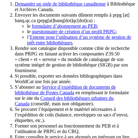
Demander un sigle de bibliothèque canadienne
à Bibliothèque
et Archives Canada.
Envoyer les documents suivants dûment remplis à
prpg
[at]
banq.qc.ca
(prpg[at]banq[dot]qc[dot]ca)
:
le
formulaire d’abonnement au PEB
;
le
questionnaire de création d’un profil PRPG
;
l’
Entente pour l’utilisation d’un système de gestion de
prêt entre bibliothèques
.
Rendre son catalogue disponible comme cible de recherche
dans PRPG en faisant activer les composantes Z39.50
« client » et « serveur » du module de catalogage de son
système intégré de gestion de bibliothèque (SIGB) par son
fournisseur
.
Si possible, exporter ses données bibliographiques dans
WorldCat une fois par année.
S’abonner au
Service d’expédition de documents de
bibliothèque de Postes Canada
en remplissant le formulaire
sur le site du
Conseil des bibliothèques urbaines du
Canada
(conseillé, mais non obligatoire).
Se procurer l’équipement et le matériel nécessaires à
l’expédition de colis (balance, enveloppes ou sacs d’envoi,
étiquettes, etc.).
Former son personnel au fonctionnement du PEB et à
l’utilisation de PRPG et du CBQ.
Faire connaître le service à ses abonnés en intégrant un lien