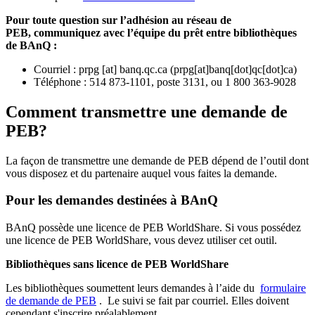
Pour toute question sur l’adhésion au réseau de
PEB,
communiquez avec l’équipe du prêt entre bibliothèques
de BAnQ :
Courriel
:
prpg
[at]
banq.qc.ca
(
prpg[at]banq[dot]qc[dot]ca
)
Téléphone : 514 873-1101, poste 3131, ou 1 800 363-9028
Comment transmettre une demande de
PEB?
La façon de transmettre une demande de PEB dépend de l’outil dont
vous disposez et du partenaire auquel vous faites la demande.
Pour les demandes destinées à BAnQ
BAnQ possède une licence de PEB WorldShare. Si vous possédez
une licence de PEB WorldShare, vous devez utiliser cet outil.
Bibliothèques sans licence de PEB WorldShare
Les bibliothèques soumettent leurs demandes à l’aide du
formulaire
de demande de PEB
.
Le suivi se fait par courriel.
Elles doivent
cependant s'inscrire préalablement.