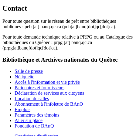
Contact
Pour toute question sur le réseau de prêt entre bibliothèques
publiques :
peb
[at]
banq.qc.ca
(peb[at]banq[dot]qc[dot]ca)
.
Pour toute demande technique relative à PRPG ou au Catalogue des
bibliothèques du Québec :
prpg
[at]
banq.qc.ca
(prpg[at]banq[dot]qc[dot]ca)
.
Bibliothèque et Archives nationales du Québec
Salle de presse
Nétiquette
Accès à l'information et vie privée
Partenaires et fournisseurs
Déclaration de services aux citoyens
Location de salles
Abonnement à l'infolettre de BAnQ
Emplois
Paramètres des témoins
Aller sur place
Fondation de BAnQ