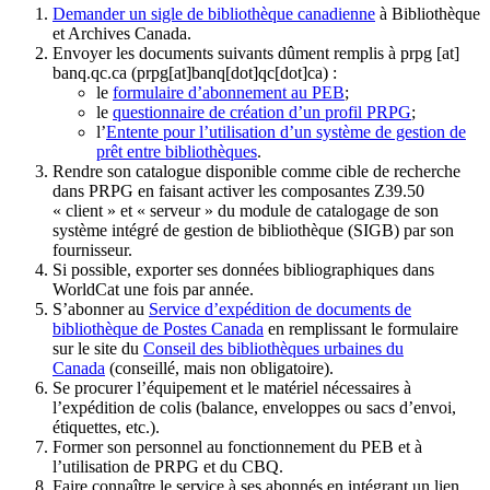
Demander un sigle de bibliothèque canadienne
à Bibliothèque
et Archives Canada.
Envoyer les documents suivants dûment remplis à
prpg
[at]
banq.qc.ca
(prpg[at]banq[dot]qc[dot]ca)
:
le
formulaire d’abonnement au PEB
;
le
questionnaire de création d’un profil PRPG
;
l’
Entente pour l’utilisation d’un système de gestion de
prêt entre bibliothèques
.
Rendre son catalogue disponible comme cible de recherche
dans PRPG en faisant activer les composantes Z39.50
« client » et « serveur » du module de catalogage de son
système intégré de gestion de bibliothèque (SIGB) par son
fournisseur
.
Si possible, exporter ses données bibliographiques dans
WorldCat une fois par année.
S’abonner au
Service d’expédition de documents de
bibliothèque de Postes Canada
en remplissant le formulaire
sur le site du
Conseil des bibliothèques urbaines du
Canada
(conseillé, mais non obligatoire).
Se procurer l’équipement et le matériel nécessaires à
l’expédition de colis (balance, enveloppes ou sacs d’envoi,
étiquettes, etc.).
Former son personnel au fonctionnement du PEB et à
l’utilisation de PRPG et du CBQ.
Faire connaître le service à ses abonnés en intégrant un lien