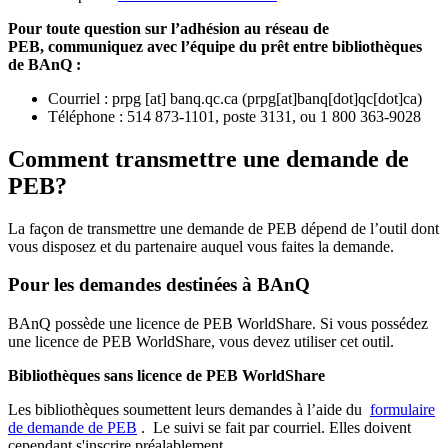
Pour toute question sur l’adhésion au réseau de
PEB,
communiquez avec l’équipe du prêt entre bibliothèques
de BAnQ :
Courriel
:
prpg
[at]
banq.qc.ca
(
prpg[at]banq[dot]qc[dot]ca
)
Téléphone : 514 873-1101, poste 3131, ou 1 800 363-9028
Comment transmettre une demande de
PEB?
La façon de transmettre une demande de PEB dépend de l’outil dont
vous disposez et du partenaire auquel vous faites la demande.
Pour les demandes destinées à BAnQ
BAnQ possède une licence de PEB WorldShare. Si vous possédez
une licence de PEB WorldShare, vous devez utiliser cet outil.
Bibliothèques sans licence de PEB WorldShare
Les bibliothèques soumettent leurs demandes à l’aide du
formulaire
de demande de PEB
.
Le suivi se fait par courriel.
Elles doivent
cependant s'inscrire préalablement.