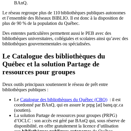
BAnQ.
Le réseau regroupe plus de 110
biblioth
è
ques publiques autonomes
et l
’
ensemble des R
é
seaux BIBLIO. Il est donc
à
la disposition de
plus de 90 % de la population du Qu
é
bec.
Des ententes particulières permettent aussi le PEB avec des
bibliothèques universitaires, collégiales et scolaires ainsi qu’avec des
bibliothèques gouvernementales ou spécialisées.
Le Catalogue des bibliothèques du
Québec et la solution Partage de
ressources pour groupes
Deux outils principaux soutiennent le réseau de prêt entre
bibliothèques publiques :
Le
Catalogue des bibliothèques du Québec (CBQ)
: il est
coordonné par BAnQ, qui en assure le
prpg
[at]
banq.qc.ca
(soutien)
.
La solution Partage de ressources pour groupes (PRPG)
d’OCLC : son accès est géré par BAnQ qui, sous réserve de
disponibilité, en offre gratuitement la licence d’utilisation