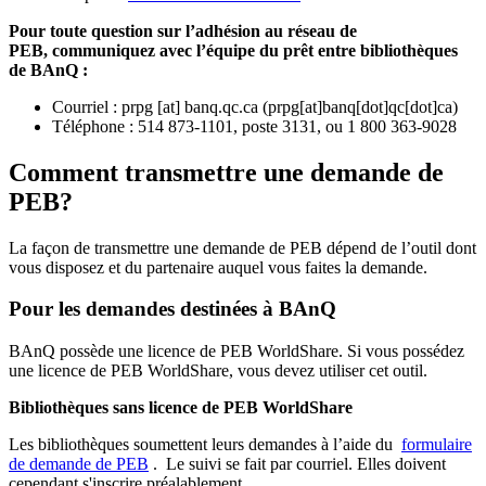
Pour toute question sur l’adhésion au réseau de
PEB,
communiquez avec l’équipe du prêt entre bibliothèques
de BAnQ :
Courriel
:
prpg
[at]
banq.qc.ca
(
prpg[at]banq[dot]qc[dot]ca
)
Téléphone : 514 873-1101, poste 3131, ou 1 800 363-9028
Comment transmettre une demande de
PEB?
La façon de transmettre une demande de PEB dépend de l’outil dont
vous disposez et du partenaire auquel vous faites la demande.
Pour les demandes destinées à BAnQ
BAnQ possède une licence de PEB WorldShare. Si vous possédez
une licence de PEB WorldShare, vous devez utiliser cet outil.
Bibliothèques sans licence de PEB WorldShare
Les bibliothèques soumettent leurs demandes à l’aide du
formulaire
de demande de PEB
.
Le suivi se fait par courriel.
Elles doivent
cependant s'inscrire préalablement.