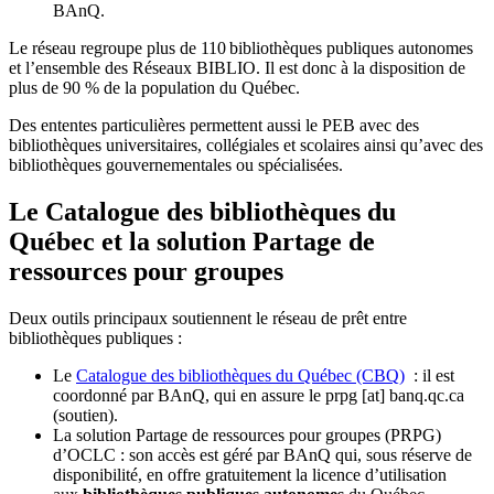
BAnQ.
Le réseau regroupe plus de 110
biblioth
è
ques publiques autonomes
et l
’
ensemble des R
é
seaux BIBLIO. Il est donc
à
la disposition de
plus de 90 % de la population du Qu
é
bec.
Des ententes particulières permettent aussi le PEB avec des
bibliothèques universitaires, collégiales et scolaires ainsi qu’avec des
bibliothèques gouvernementales ou spécialisées.
Le Catalogue des bibliothèques du
Québec et la solution Partage de
ressources pour groupes
Deux outils principaux soutiennent le réseau de prêt entre
bibliothèques publiques :
Le
Catalogue des bibliothèques du Québec (CBQ)
: il est
coordonné par BAnQ, qui en assure le
prpg
[at]
banq.qc.ca
(soutien)
.
La solution Partage de ressources pour groupes (PRPG)
d’OCLC : son accès est géré par BAnQ qui, sous réserve de
disponibilité, en offre gratuitement la licence d’utilisation