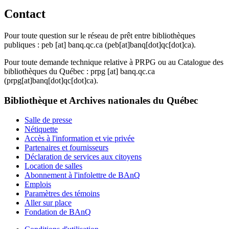
Contact
Pour toute question sur le réseau de prêt entre bibliothèques
publiques :
peb
[at]
banq.qc.ca
(peb[at]banq[dot]qc[dot]ca)
.
Pour toute demande technique relative à PRPG ou au Catalogue des
bibliothèques du Québec :
prpg
[at]
banq.qc.ca
(prpg[at]banq[dot]qc[dot]ca)
.
Bibliothèque et Archives nationales du Québec
Salle de presse
Nétiquette
Accès à l'information et vie privée
Partenaires et fournisseurs
Déclaration de services aux citoyens
Location de salles
Abonnement à l'infolettre de BAnQ
Emplois
Paramètres des témoins
Aller sur place
Fondation de BAnQ