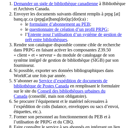
Demander un sigle de bibliothèque canadienne
à Bibliothèque
et Archives Canada.
Envoyer les documents suivants dûment remplis à
prpg
[at]
banq.qc.ca
(prpg[at]banq[dot]qc[dot]ca)
:
le
formulaire d’abonnement au PEB
;
le
questionnaire de création d’un profil PRPG
;
l’
Entente pour l’utilisation d’un système de gestion de
prêt entre bibliothèques
.
Rendre son catalogue disponible comme cible de recherche
dans PRPG en faisant activer les composantes Z39.50
« client » et « serveur » du module de catalogage de son
système intégré de gestion de bibliothèque (SIGB) par son
fournisseur
.
Si possible, exporter ses données bibliographiques dans
WorldCat une fois par année.
S’abonner au
Service d’expédition de documents de
bibliothèque de Postes Canada
en remplissant le formulaire
sur le site du
Conseil des bibliothèques urbaines du
Canada
(conseillé, mais non obligatoire).
Se procurer l’équipement et le matériel nécessaires à
l’expédition de colis (balance, enveloppes ou sacs d’envoi,
étiquettes, etc.).
Former son personnel au fonctionnement du PEB et à
l’utilisation de PRPG et du CBQ.
Faire connaître le service à ses abonnés en intégrant un lien