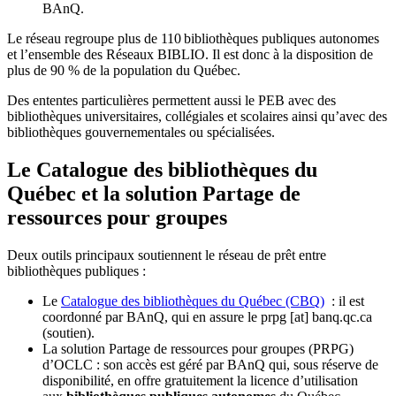
BAnQ.
Le réseau regroupe plus de 110
biblioth
è
ques publiques autonomes
et l
’
ensemble des R
é
seaux BIBLIO. Il est donc
à
la disposition de
plus de 90 % de la population du Qu
é
bec.
Des ententes particulières permettent aussi le PEB avec des
bibliothèques universitaires, collégiales et scolaires ainsi qu’avec des
bibliothèques gouvernementales ou spécialisées.
Le Catalogue des bibliothèques du
Québec et la solution Partage de
ressources pour groupes
Deux outils principaux soutiennent le réseau de prêt entre
bibliothèques publiques :
Le
Catalogue des bibliothèques du Québec (CBQ)
: il est
coordonné par BAnQ, qui en assure le
prpg
[at]
banq.qc.ca
(soutien)
.
La solution Partage de ressources pour groupes (PRPG)
d’OCLC : son accès est géré par BAnQ qui, sous réserve de
disponibilité, en offre gratuitement la licence d’utilisation