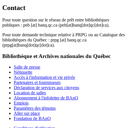
Contact
Pour toute question sur le réseau de prêt entre bibliothèques
publiques :
peb
[at]
banq.qc.ca
(peb[at]banq[dot]qc[dot]ca)
.
Pour toute demande technique relative à PRPG ou au Catalogue des
bibliothèques du Québec :
prpg
[at]
banq.qc.ca
(prpg[at]banq[dot]qc[dot]ca)
.
Bibliothèque et Archives nationales du Québec
Salle de presse
Nétiquette
Accès à l'information et vie privée
Partenaires et fournisseurs
Déclaration de services aux citoyens
Location de salles
Abonnement à l'infolettre de BAnQ
Emplois
Paramètres des témoins
Aller sur place
Fondation de BAnQ