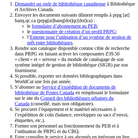
Demander un sigle de bibliothèque canadienne
à Bibliothèque
et Archives Canada.
Envoyer les documents suivants dûment remplis à
prpg
[at]
banq.qc.ca
(prpg[at]banq[dot]qc[dot]ca)
:
le
formulaire d’abonnement au PEB
;
le
questionnaire de création d’un profil PRPG
;
l’
Entente pour l’utilisation d’un système de gestion de
prêt entre bibliothèques
.
Rendre son catalogue disponible comme cible de recherche
dans PRPG en faisant activer les composantes Z39.50
« client » et « serveur » du module de catalogage de son
système intégré de gestion de bibliothèque (SIGB) par son
fournisseur
.
Si possible, exporter ses données bibliographiques dans
WorldCat une fois par année.
S’abonner au
Service d’expédition de documents de
bibliothèque de Postes Canada
en remplissant le formulaire
sur le site du
Conseil des bibliothèques urbaines du
Canada
(conseillé, mais non obligatoire).
Se procurer l’équipement et le matériel nécessaires à
l’expédition de colis (balance, enveloppes ou sacs d’envoi,
étiquettes, etc.).
Former son personnel au fonctionnement du PEB et à
l’utilisation de PRPG et du CBQ.
Faire connaître le service à ses abonnés en intégrant un lien