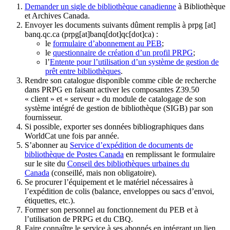
Demander un sigle de bibliothèque canadienne
à Bibliothèque
et Archives Canada.
Envoyer les documents suivants dûment remplis à
prpg
[at]
banq.qc.ca
(prpg[at]banq[dot]qc[dot]ca)
:
le
formulaire d’abonnement au PEB
;
le
questionnaire de création d’un profil PRPG
;
l’
Entente pour l’utilisation d’un système de gestion de
prêt entre bibliothèques
.
Rendre son catalogue disponible comme cible de recherche
dans PRPG en faisant activer les composantes Z39.50
« client » et « serveur » du module de catalogage de son
système intégré de gestion de bibliothèque (SIGB) par son
fournisseur
.
Si possible, exporter ses données bibliographiques dans
WorldCat une fois par année.
S’abonner au
Service d’expédition de documents de
bibliothèque de Postes Canada
en remplissant le formulaire
sur le site du
Conseil des bibliothèques urbaines du
Canada
(conseillé, mais non obligatoire).
Se procurer l’équipement et le matériel nécessaires à
l’expédition de colis (balance, enveloppes ou sacs d’envoi,
étiquettes, etc.).
Former son personnel au fonctionnement du PEB et à
l’utilisation de PRPG et du CBQ.
Faire connaître le service à ses abonnés en intégrant un lien