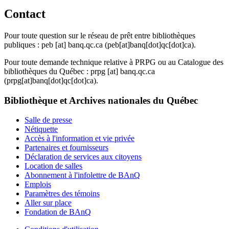
Contact
Pour toute question sur le réseau de prêt entre bibliothèques
publiques :
peb
[at]
banq.qc.ca
(peb[at]banq[dot]qc[dot]ca)
.
Pour toute demande technique relative à PRPG ou au Catalogue des
bibliothèques du Québec :
prpg
[at]
banq.qc.ca
(prpg[at]banq[dot]qc[dot]ca)
.
Bibliothèque et Archives nationales du Québec
Salle de presse
Nétiquette
Accès à l'information et vie privée
Partenaires et fournisseurs
Déclaration de services aux citoyens
Location de salles
Abonnement à l'infolettre de BAnQ
Emplois
Paramètres des témoins
Aller sur place
Fondation de BAnQ