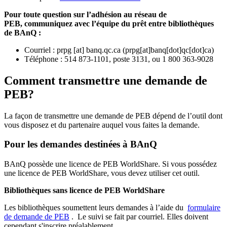
Pour toute question sur l’adhésion au réseau de
PEB,
communiquez avec l’équipe du prêt entre bibliothèques
de BAnQ :
Courriel
:
prpg
[at]
banq.qc.ca
(
prpg[at]banq[dot]qc[dot]ca
)
Téléphone : 514 873-1101, poste 3131, ou 1 800 363-9028
Comment transmettre une demande de
PEB?
La façon de transmettre une demande de PEB dépend de l’outil dont
vous disposez et du partenaire auquel vous faites la demande.
Pour les demandes destinées à BAnQ
BAnQ possède une licence de PEB WorldShare. Si vous possédez
une licence de PEB WorldShare, vous devez utiliser cet outil.
Bibliothèques sans licence de PEB WorldShare
Les bibliothèques soumettent leurs demandes à l’aide du
formulaire
de demande de PEB
.
Le suivi se fait par courriel.
Elles doivent
cependant s'inscrire préalablement.