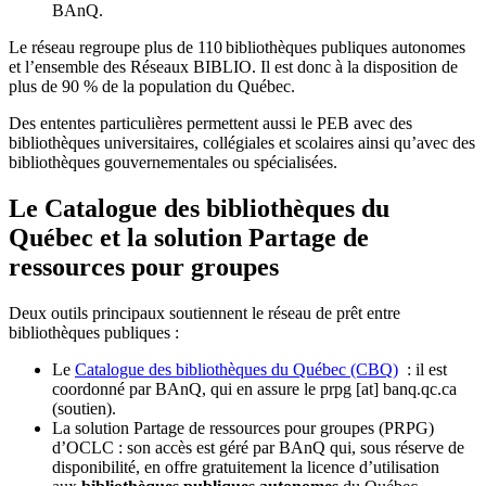
BAnQ.
Le réseau regroupe plus de 110
biblioth
è
ques publiques autonomes
et l
’
ensemble des R
é
seaux BIBLIO. Il est donc
à
la disposition de
plus de 90 % de la population du Qu
é
bec.
Des ententes particulières permettent aussi le PEB avec des
bibliothèques universitaires, collégiales et scolaires ainsi qu’avec des
bibliothèques gouvernementales ou spécialisées.
Le Catalogue des bibliothèques du
Québec et la solution Partage de
ressources pour groupes
Deux outils principaux soutiennent le réseau de prêt entre
bibliothèques publiques :
Le
Catalogue des bibliothèques du Québec (CBQ)
: il est
coordonné par BAnQ, qui en assure le
prpg
[at]
banq.qc.ca
(soutien)
.
La solution Partage de ressources pour groupes (PRPG)
d’OCLC : son accès est géré par BAnQ qui, sous réserve de
disponibilité, en offre gratuitement la licence d’utilisation