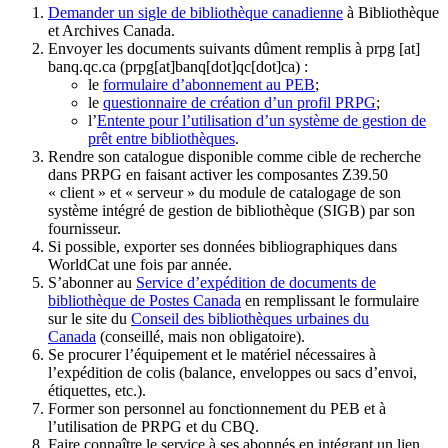
Demander un sigle de bibliothèque canadienne
à Bibliothèque
et Archives Canada.
Envoyer les documents suivants dûment remplis à
prpg
[at]
banq.qc.ca
(prpg[at]banq[dot]qc[dot]ca)
:
le
formulaire d’abonnement au PEB
;
le
questionnaire de création d’un profil PRPG
;
l’
Entente pour l’utilisation d’un système de gestion de
prêt entre bibliothèques
.
Rendre son catalogue disponible comme cible de recherche
dans PRPG en faisant activer les composantes Z39.50
« client » et « serveur » du module de catalogage de son
système intégré de gestion de bibliothèque (SIGB) par son
fournisseur
.
Si possible, exporter ses données bibliographiques dans
WorldCat une fois par année.
S’abonner au
Service d’expédition de documents de
bibliothèque de Postes Canada
en remplissant le formulaire
sur le site du
Conseil des bibliothèques urbaines du
Canada
(conseillé, mais non obligatoire).
Se procurer l’équipement et le matériel nécessaires à
l’expédition de colis (balance, enveloppes ou sacs d’envoi,
étiquettes, etc.).
Former son personnel au fonctionnement du PEB et à
l’utilisation de PRPG et du CBQ.
Faire connaître le service à ses abonnés en intégrant un lien