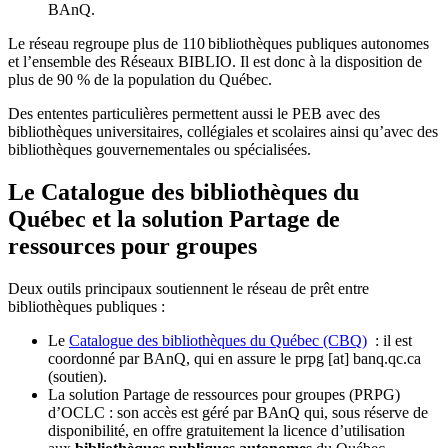
BAnQ.
Le réseau regroupe plus de 110
biblioth
è
ques publiques autonomes
et l
’
ensemble des R
é
seaux BIBLIO. Il est donc
à
la disposition de
plus de 90 % de la population du Qu
é
bec.
Des ententes particulières permettent aussi le PEB avec des
bibliothèques universitaires, collégiales et scolaires ainsi qu’avec des
bibliothèques gouvernementales ou spécialisées.
Le Catalogue des bibliothèques du
Québec et la solution Partage de
ressources pour groupes
Deux outils principaux soutiennent le réseau de prêt entre
bibliothèques publiques :
Le
Catalogue des bibliothèques du Québec (CBQ)
: il est
coordonné par BAnQ, qui en assure le
prpg
[at]
banq.qc.ca
(soutien)
.
La solution Partage de ressources pour groupes (PRPG)
d’OCLC : son accès est géré par BAnQ qui, sous réserve de
disponibilité, en offre gratuitement la licence d’utilisation