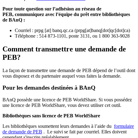
Pour toute question sur l’adhésion au réseau de
PEB,
communiquez avec l’équipe du prêt entre bibliothèques
de BAnQ :
Courriel
:
prpg
[at]
banq.qc.ca
(
prpg[at]banq[dot]qc[dot]ca
)
Téléphone : 514 873-1101, poste 3131, ou 1 800 363-9028
Comment transmettre une demande de
PEB?
La façon de transmettre une demande de PEB dépend de l’outil dont
vous disposez et du partenaire auquel vous faites la demande.
Pour les demandes destinées à BAnQ
BAnQ possède une licence de PEB WorldShare. Si vous possédez
une licence de PEB WorldShare, vous devez utiliser cet outil.
Bibliothèques sans licence de PEB WorldShare
Les bibliothèques soumettent leurs demandes à l’aide du
formulaire
de demande de PEB
.
Le suivi se fait par courriel.
Elles doivent
cependant s'inscrire préalablement.