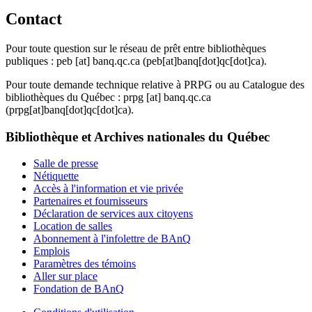
Contact
Pour toute question sur le réseau de prêt entre bibliothèques
publiques :
peb
[at]
banq.qc.ca
(peb[at]banq[dot]qc[dot]ca)
.
Pour toute demande technique relative à PRPG ou au Catalogue des
bibliothèques du Québec :
prpg
[at]
banq.qc.ca
(prpg[at]banq[dot]qc[dot]ca)
.
Bibliothèque et Archives nationales du Québec
Salle de presse
Nétiquette
Accès à l'information et vie privée
Partenaires et fournisseurs
Déclaration de services aux citoyens
Location de salles
Abonnement à l'infolettre de BAnQ
Emplois
Paramètres des témoins
Aller sur place
Fondation de BAnQ