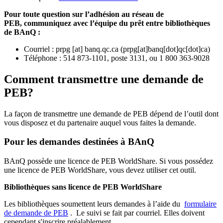
Pour toute question sur l’adhésion au réseau de
PEB,
communiquez avec l’équipe du prêt entre bibliothèques
de BAnQ :
Courriel
:
prpg
[at]
banq.qc.ca
(
prpg[at]banq[dot]qc[dot]ca
)
Téléphone : 514 873-1101, poste 3131, ou 1 800 363-9028
Comment transmettre une demande de
PEB?
La façon de transmettre une demande de PEB dépend de l’outil dont
vous disposez et du partenaire auquel vous faites la demande.
Pour les demandes destinées à BAnQ
BAnQ possède une licence de PEB WorldShare. Si vous possédez
une licence de PEB WorldShare, vous devez utiliser cet outil.
Bibliothèques sans licence de PEB WorldShare
Les bibliothèques soumettent leurs demandes à l’aide du
formulaire
de demande de PEB
.
Le suivi se fait par courriel.
Elles doivent
cependant s'inscrire préalablement.