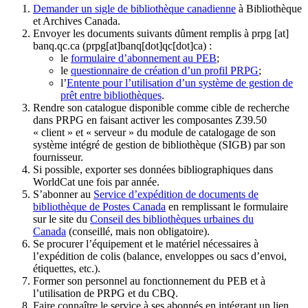
Demander un sigle de bibliothèque canadienne
à Bibliothèque
et Archives Canada.
Envoyer les documents suivants dûment remplis à
prpg
[at]
banq.qc.ca
(prpg[at]banq[dot]qc[dot]ca)
:
le
formulaire d’abonnement au PEB
;
le
questionnaire de création d’un profil PRPG
;
l’
Entente pour l’utilisation d’un système de gestion de
prêt entre bibliothèques
.
Rendre son catalogue disponible comme cible de recherche
dans PRPG en faisant activer les composantes Z39.50
« client » et « serveur » du module de catalogage de son
système intégré de gestion de bibliothèque (SIGB) par son
fournisseur
.
Si possible, exporter ses données bibliographiques dans
WorldCat une fois par année.
S’abonner au
Service d’expédition de documents de
bibliothèque de Postes Canada
en remplissant le formulaire
sur le site du
Conseil des bibliothèques urbaines du
Canada
(conseillé, mais non obligatoire).
Se procurer l’équipement et le matériel nécessaires à
l’expédition de colis (balance, enveloppes ou sacs d’envoi,
étiquettes, etc.).
Former son personnel au fonctionnement du PEB et à
l’utilisation de PRPG et du CBQ.
Faire connaître le service à ses abonnés en intégrant un lien