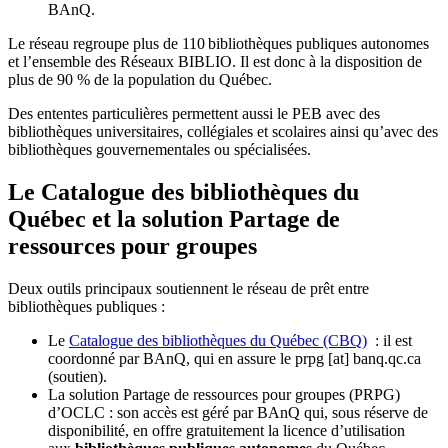
BAnQ.
Le réseau regroupe plus de 110
biblioth
è
ques publiques autonomes
et l
’
ensemble des R
é
seaux BIBLIO. Il est donc
à
la disposition de
plus de 90 % de la population du Qu
é
bec.
Des ententes particulières permettent aussi le PEB avec des
bibliothèques universitaires, collégiales et scolaires ainsi qu’avec des
bibliothèques gouvernementales ou spécialisées.
Le Catalogue des bibliothèques du
Québec et la solution Partage de
ressources pour groupes
Deux outils principaux soutiennent le réseau de prêt entre
bibliothèques publiques :
Le
Catalogue des bibliothèques du Québec (CBQ)
: il est
coordonné par BAnQ, qui en assure le
prpg
[at]
banq.qc.ca
(soutien)
.
La solution Partage de ressources pour groupes (PRPG)
d’OCLC : son accès est géré par BAnQ qui, sous réserve de
disponibilité, en offre gratuitement la licence d’utilisation