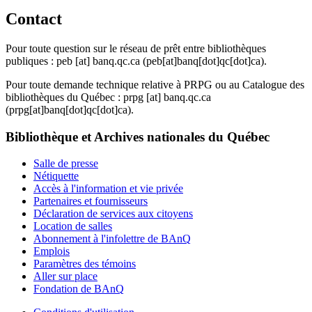
Contact
Pour toute question sur le réseau de prêt entre bibliothèques
publiques :
peb
[at]
banq.qc.ca
(peb[at]banq[dot]qc[dot]ca)
.
Pour toute demande technique relative à PRPG ou au Catalogue des
bibliothèques du Québec :
prpg
[at]
banq.qc.ca
(prpg[at]banq[dot]qc[dot]ca)
.
Bibliothèque et Archives nationales du Québec
Salle de presse
Nétiquette
Accès à l'information et vie privée
Partenaires et fournisseurs
Déclaration de services aux citoyens
Location de salles
Abonnement à l'infolettre de BAnQ
Emplois
Paramètres des témoins
Aller sur place
Fondation de BAnQ