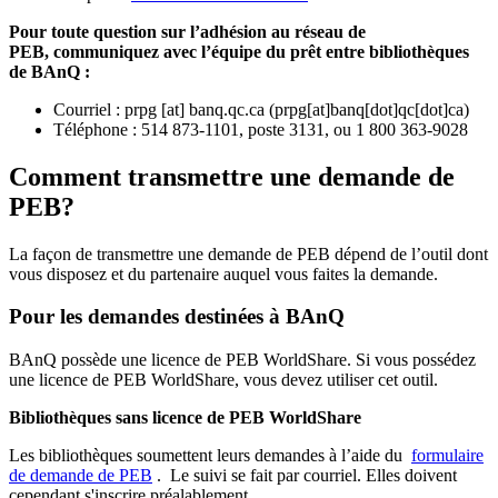
Pour toute question sur l’adhésion au réseau de
PEB,
communiquez avec l’équipe du prêt entre bibliothèques
de BAnQ :
Courriel
:
prpg
[at]
banq.qc.ca
(
prpg[at]banq[dot]qc[dot]ca
)
Téléphone : 514 873-1101, poste 3131, ou 1 800 363-9028
Comment transmettre une demande de
PEB?
La façon de transmettre une demande de PEB dépend de l’outil dont
vous disposez et du partenaire auquel vous faites la demande.
Pour les demandes destinées à BAnQ
BAnQ possède une licence de PEB WorldShare. Si vous possédez
une licence de PEB WorldShare, vous devez utiliser cet outil.
Bibliothèques sans licence de PEB WorldShare
Les bibliothèques soumettent leurs demandes à l’aide du
formulaire
de demande de PEB
.
Le suivi se fait par courriel.
Elles doivent
cependant s'inscrire préalablement.