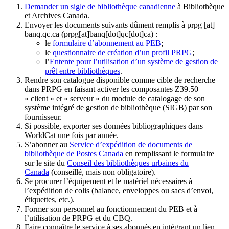
Demander un sigle de bibliothèque canadienne
à Bibliothèque
et Archives Canada.
Envoyer les documents suivants dûment remplis à
prpg
[at]
banq.qc.ca
(prpg[at]banq[dot]qc[dot]ca)
:
le
formulaire d’abonnement au PEB
;
le
questionnaire de création d’un profil PRPG
;
l’
Entente pour l’utilisation d’un système de gestion de
prêt entre bibliothèques
.
Rendre son catalogue disponible comme cible de recherche
dans PRPG en faisant activer les composantes Z39.50
« client » et « serveur » du module de catalogage de son
système intégré de gestion de bibliothèque (SIGB) par son
fournisseur
.
Si possible, exporter ses données bibliographiques dans
WorldCat une fois par année.
S’abonner au
Service d’expédition de documents de
bibliothèque de Postes Canada
en remplissant le formulaire
sur le site du
Conseil des bibliothèques urbaines du
Canada
(conseillé, mais non obligatoire).
Se procurer l’équipement et le matériel nécessaires à
l’expédition de colis (balance, enveloppes ou sacs d’envoi,
étiquettes, etc.).
Former son personnel au fonctionnement du PEB et à
l’utilisation de PRPG et du CBQ.
Faire connaître le service à ses abonnés en intégrant un lien