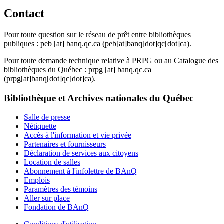
Contact
Pour toute question sur le réseau de prêt entre bibliothèques
publiques :
peb
[at]
banq.qc.ca
(peb[at]banq[dot]qc[dot]ca)
.
Pour toute demande technique relative à PRPG ou au Catalogue des
bibliothèques du Québec :
prpg
[at]
banq.qc.ca
(prpg[at]banq[dot]qc[dot]ca)
.
Bibliothèque et Archives nationales du Québec
Salle de presse
Nétiquette
Accès à l'information et vie privée
Partenaires et fournisseurs
Déclaration de services aux citoyens
Location de salles
Abonnement à l'infolettre de BAnQ
Emplois
Paramètres des témoins
Aller sur place
Fondation de BAnQ