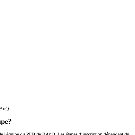
 BAnQ.
upe?
r le l'équipe du PEB de BAnQ. Les étapes d’inscription dépendent du