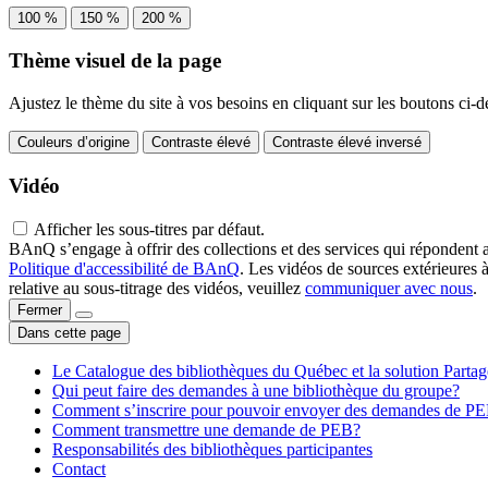
100 %
150 %
200 %
Thème visuel de la page
Ajustez le thème du site à vos besoins en cliquant sur les boutons ci-d
Couleurs d’origine
Contraste élevé
Contraste élevé inversé
Vidéo
Afficher les sous-titres par défaut.
BAnQ s’engage à offrir des collections et des services qui répondent 
Politique d'accessibilité de BAnQ
. Les vidéos de sources extérieures 
relative au sous-titrage des vidéos, veuillez
communiquer avec nous
.
Fermer
Dans cette page
Le Catalogue des bibliothèques du Québec et la solution Parta
Qui peut faire des demandes à une bibliothèque du groupe?
Comment s’inscrire pour pouvoir envoyer des demandes de P
Comment transmettre une demande de PEB?
Responsabilités des bibliothèques participantes
Contact