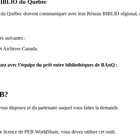
u BIBLIO du Québec
O du Québec doivent communiquer avec leur Réseau BIBLIO régional, q
es suivantes
:
et Archives Canada.
z avec l’équipe du prêt entre bibliothèques de BAnQ :
EB?
us disposez et du partenaire auquel vous faites la demande.
icence de PEB WorldShare, vous devez utiliser cet outil.