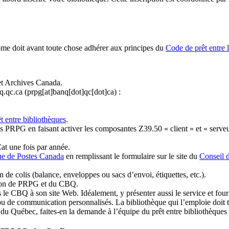
ome doit avant toute chose adhérer aux principes du
Code de prêt entre 
et Archives Canada.
q.qc.ca
(prpg[at]banq[dot]qc[dot]ca)
:
t entre bibliothèques
.
 PRPG en faisant activer les composantes Z39.50 « client » et « serveu
at une fois par année.
ue de Postes Canada
en remplissant le formulaire sur le site du
Conseil 
n de colis (balance, enveloppes ou sacs d’envoi, étiquettes, etc.).
ation de PRPG et du CBQ.
 le CBQ à son site Web. Idéalement, y présenter aussi le service et fourni
u de communication personnalisés. La bibliothèque qui l’emploie doit tou
s du Québec, faites-en la demande à l’équipe du prêt entre bibliothèqu