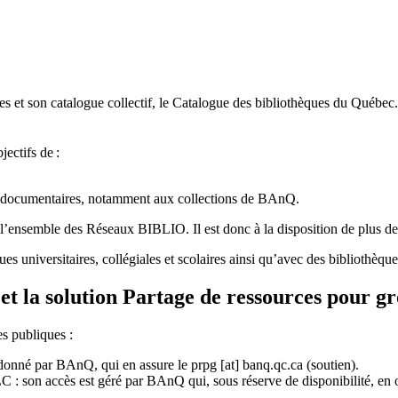
 et son catalogue collectif, le Catalogue des bibliothèques du Québec.
jectifs de
:
ces documentaires, notamment aux collections de BAnQ.
l
’
ensemble des R
é
seaux BIBLIO. Il est donc
à
la disposition de plus d
ues universitaires, collégiales et scolaires ainsi qu’avec des bibliothè
et la solution Partage de ressources pour g
es publiques :
rdonné par BAnQ, qui en assure le
prpg
[at]
banq.qc.ca
(soutien)
.
 son accès est géré par BAnQ qui, sous réserve de disponibilité, en off