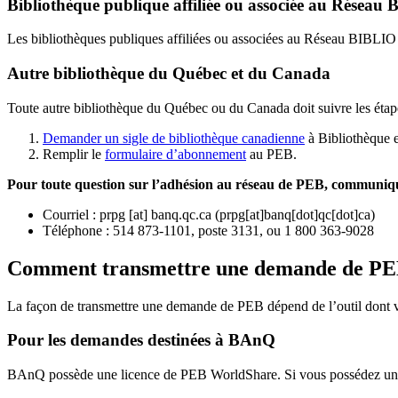
Bibliothèque publique affiliée ou associée au Résea
Les bibliothèques publiques affiliées ou associées au Réseau BIBLI
Autre bibliothèque du Québec et du Canada
Toute autre bibliothèque du Québec ou du Canada doit suivre les étap
Demander un sigle de bibliothèque canadienne
à Bibliothèque 
Remplir le
f
ormulaire d’abonnement
au PEB.
Pour toute question sur l’adhésion au réseau de PEB,
communique
Courriel
:
prpg
[at]
banq.qc.ca
(
prpg[at]banq[dot]qc[dot]ca
)
Téléphone : 514 873-1101, poste 3131, ou 1 800 363-9028
Comment transmettre une demande de P
La façon de transmettre une demande de PEB dépend de l’outil dont vo
Pour les demandes destinées à BAnQ
BAnQ possède une licence de PEB WorldShare. Si vous possédez une l