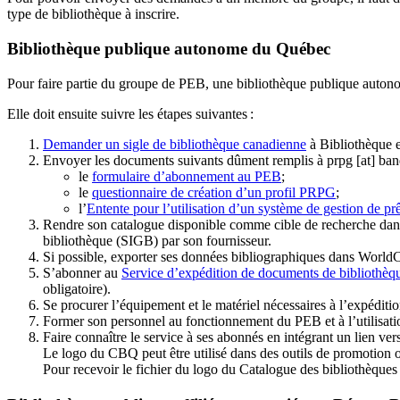
type de bibliothèque à inscrire.
Bibliothèque publique autonome du Québec
Pour faire partie du groupe de PEB, une bibliothèque publique auton
Elle doit ensuite suivre les étapes suivantes
:
Demander un sigle de bibliothèque canadienne
à Bibliothèque 
Envoyer les documents suivants dûment remplis à
prpg
[at]
ban
le
formulaire d’abonnement au PEB
;
le
questionnaire de création d’un profil PRPG
;
l’
Entente pour l’utilisation d’un système de gestion de prê
Rendre son catalogue disponible comme cible de recherche dans
bibliothèque (SIGB) par son fournisseur
.
Si possible, exporter ses données bibliographiques dans WorldC
S’abonner au
Service d’expédition de documents de bibliothèq
obligatoire).
Se procurer l’équipement et le matériel nécessaires à l’expéditio
Former son personnel au fonctionnement du PEB et à l’utilis
Faire connaître le service à ses abonnés en intégrant un lien vers
Le logo du CBQ peut être utilisé dans des outils de promotion o
Pour recevoir le fichier du logo du Catalogue des bibliothèque