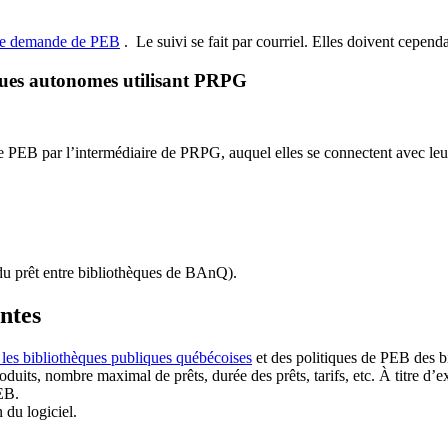
de demande de PEB
.
Le suivi se fait par courriel.
Elles doivent cependan
ques autonomes utilisant PRPG
EB par l’intermédiaire de PRPG, auquel elles se connectent avec leur i
u prêt entre bibliothèques de BAnQ)
.
antes
 les bibliothèques publiques québécoises
et des politiques de PEB des b
duits, nombre maximal de prêts, durée des prêts, tarifs, etc. À titre d’
EB.
n du logiciel.