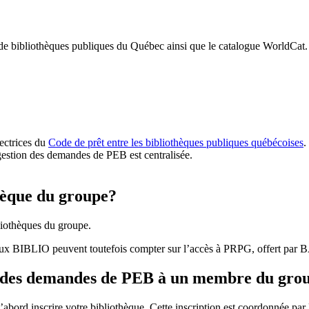
 de bibliothèques publiques du Québec ainsi que le catalogue WorldCat.
rectrices du
Code de prêt entre les bibliothèques publiques québécoises
.
gestion des demandes de PEB est centralisée.
hèque du groupe?
iothèques du groupe.
aux BIBLIO peuvent toutefois compter sur l’accès à PRPG, offert par
r des demandes de PEB à un membre du gro
bord inscrire votre bibliothèque. Cette inscription est coordonnée pa