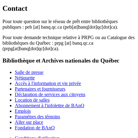
Contact
Pour toute question sur le réseau de prêt entre bibliothèques
publiques :
peb
[at]
banq.qc.ca
(peb[at]banq[dot]qc[dot]ca)
.
Pour toute demande technique relative à PRPG ou au Catalogue des
bibliothèques du Québec :
prpg
[at]
banq.qc.ca
(prpg[at]banq[dot]qc[dot]ca)
.
Bibliothèque et Archives nationales du Québec
Salle de presse
Nétiquette
Accès à l'information et vie privée
Partenaires et fournisseurs
Déclaration de services aux citoyens
Location de salles
Abonnement à l'infolettre de BAnQ
Emplois
Paramètres des témoins
Aller sur place
Fondation de BAnQ