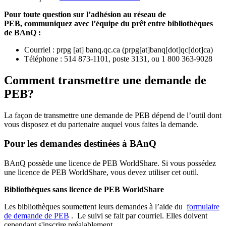
Pour toute question sur l’adhésion au réseau de
PEB,
communiquez avec l’équipe du prêt entre bibliothèques
de BAnQ :
Courriel
:
prpg
[at]
banq.qc.ca
(
prpg[at]banq[dot]qc[dot]ca
)
Téléphone : 514 873-1101, poste 3131, ou 1 800 363-9028
Comment transmettre une demande de
PEB?
La façon de transmettre une demande de PEB dépend de l’outil dont
vous disposez et du partenaire auquel vous faites la demande.
Pour les demandes destinées à BAnQ
BAnQ possède une licence de PEB WorldShare. Si vous possédez
une licence de PEB WorldShare, vous devez utiliser cet outil.
Bibliothèques sans licence de PEB WorldShare
Les bibliothèques soumettent leurs demandes à l’aide du
formulaire
de demande de PEB
.
Le suivi se fait par courriel.
Elles doivent
cependant s'inscrire préalablement.