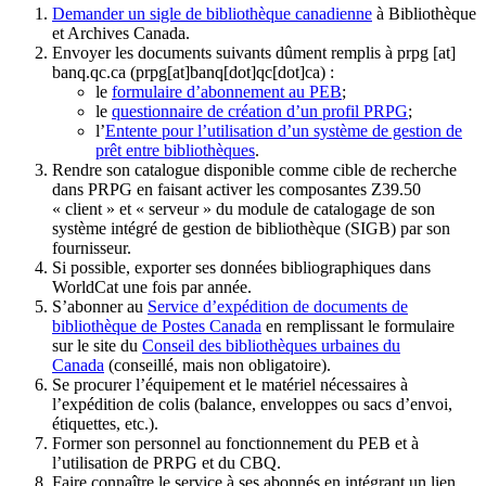
Demander un sigle de bibliothèque canadienne
à Bibliothèque
et Archives Canada.
Envoyer les documents suivants dûment remplis à
prpg
[at]
banq.qc.ca
(prpg[at]banq[dot]qc[dot]ca)
:
le
formulaire d’abonnement au PEB
;
le
questionnaire de création d’un profil PRPG
;
l’
Entente pour l’utilisation d’un système de gestion de
prêt entre bibliothèques
.
Rendre son catalogue disponible comme cible de recherche
dans PRPG en faisant activer les composantes Z39.50
« client » et « serveur » du module de catalogage de son
système intégré de gestion de bibliothèque (SIGB) par son
fournisseur
.
Si possible, exporter ses données bibliographiques dans
WorldCat une fois par année.
S’abonner au
Service d’expédition de documents de
bibliothèque de Postes Canada
en remplissant le formulaire
sur le site du
Conseil des bibliothèques urbaines du
Canada
(conseillé, mais non obligatoire).
Se procurer l’équipement et le matériel nécessaires à
l’expédition de colis (balance, enveloppes ou sacs d’envoi,
étiquettes, etc.).
Former son personnel au fonctionnement du PEB et à
l’utilisation de PRPG et du CBQ.
Faire connaître le service à ses abonnés en intégrant un lien