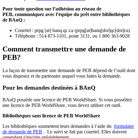
Pour toute question sur l’adhésion au réseau de
PEB,
communiquez avec l’équipe du prêt entre bibliothèques
de BAnQ :
Courriel
:
prpg
[at]
banq.qc.ca
(
prpg[at]banq[dot]qc[dot]ca
)
Téléphone : 514 873-1101, poste 3131, ou 1 800 363-9028
Comment transmettre une demande de
PEB?
La façon de transmettre une demande de PEB dépend de l’outil dont
vous disposez et du partenaire auquel vous faites la demande.
Pour les demandes destinées à BAnQ
BAnQ possède une licence de PEB WorldShare. Si vous possédez
une licence de PEB WorldShare, vous devez utiliser cet outil.
Bibliothèques sans licence de PEB WorldShare
Les bibliothèques soumettent leurs demandes à l’aide du
formulaire
de demande de PEB
.
Le suivi se fait par courriel.
Elles doivent
cependant s'inscrire préalablement.