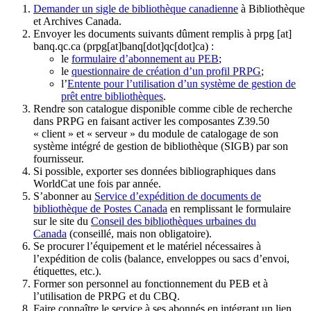
Demander un sigle de bibliothèque canadienne
à Bibliothèque
et Archives Canada.
Envoyer les documents suivants dûment remplis à
prpg
[at]
banq.qc.ca
(prpg[at]banq[dot]qc[dot]ca)
:
le
formulaire d’abonnement au PEB
;
le
questionnaire de création d’un profil PRPG
;
l’
Entente pour l’utilisation d’un système de gestion de
prêt entre bibliothèques
.
Rendre son catalogue disponible comme cible de recherche
dans PRPG en faisant activer les composantes Z39.50
« client » et « serveur » du module de catalogage de son
système intégré de gestion de bibliothèque (SIGB) par son
fournisseur
.
Si possible, exporter ses données bibliographiques dans
WorldCat une fois par année.
S’abonner au
Service d’expédition de documents de
bibliothèque de Postes Canada
en remplissant le formulaire
sur le site du
Conseil des bibliothèques urbaines du
Canada
(conseillé, mais non obligatoire).
Se procurer l’équipement et le matériel nécessaires à
l’expédition de colis (balance, enveloppes ou sacs d’envoi,
étiquettes, etc.).
Former son personnel au fonctionnement du PEB et à
l’utilisation de PRPG et du CBQ.
Faire connaître le service à ses abonnés en intégrant un lien