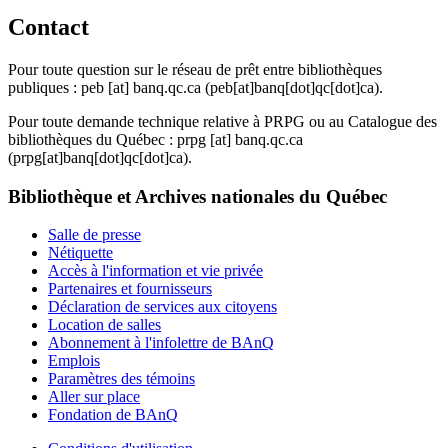
Contact
Pour toute question sur le réseau de prêt entre bibliothèques
publiques :
peb
[at]
banq.qc.ca
(peb[at]banq[dot]qc[dot]ca)
.
Pour toute demande technique relative à PRPG ou au Catalogue des
bibliothèques du Québec :
prpg
[at]
banq.qc.ca
(prpg[at]banq[dot]qc[dot]ca)
.
Bibliothèque et Archives nationales du Québec
Salle de presse
Nétiquette
Accès à l'information et vie privée
Partenaires et fournisseurs
Déclaration de services aux citoyens
Location de salles
Abonnement à l'infolettre de BAnQ
Emplois
Paramètres des témoins
Aller sur place
Fondation de BAnQ