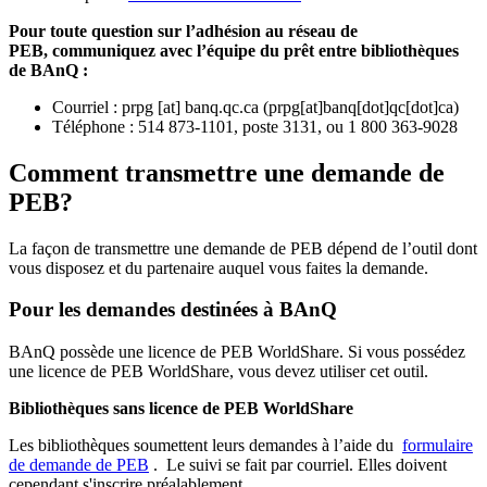
Pour toute question sur l’adhésion au réseau de
PEB,
communiquez avec l’équipe du prêt entre bibliothèques
de BAnQ :
Courriel
:
prpg
[at]
banq.qc.ca
(
prpg[at]banq[dot]qc[dot]ca
)
Téléphone : 514 873-1101, poste 3131, ou 1 800 363-9028
Comment transmettre une demande de
PEB?
La façon de transmettre une demande de PEB dépend de l’outil dont
vous disposez et du partenaire auquel vous faites la demande.
Pour les demandes destinées à BAnQ
BAnQ possède une licence de PEB WorldShare. Si vous possédez
une licence de PEB WorldShare, vous devez utiliser cet outil.
Bibliothèques sans licence de PEB WorldShare
Les bibliothèques soumettent leurs demandes à l’aide du
formulaire
de demande de PEB
.
Le suivi se fait par courriel.
Elles doivent
cependant s'inscrire préalablement.