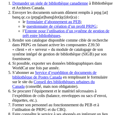
Demander un sigle de bibliothèque canadienne
à Bibliothèque
et Archives Canada.
Envoyer les documents suivants dûment remplis à
prpg
[at]
banq.qc.ca
(prpg[at]banq[dot]qc[dot]ca)
:
le
formulaire d’abonnement au PEB
;
le
questionnaire de création d’un profil PRPG
;
l’
Entente pour l’utilisation d’un système de gestion de
prêt entre bibliothèques
.
Rendre son catalogue disponible comme cible de recherche
dans PRPG en faisant activer les composantes Z39.50
« client » et « serveur » du module de catalogage de son
système intégré de gestion de bibliothèque (SIGB) par son
fournisseur
.
Si possible, exporter ses données bibliographiques dans
WorldCat une fois par année.
S’abonner au
Service d’expédition de documents de
bibliothèque de Postes Canada
en remplissant le formulaire
sur le site du
Conseil des bibliothèques urbaines du
Canada
(conseillé, mais non obligatoire).
Se procurer l’équipement et le matériel nécessaires à
l’expédition de colis (balance, enveloppes ou sacs d’envoi,
étiquettes, etc.).
Former son personnel au fonctionnement du PEB et à
l’utilisation de PRPG et du CBQ.
Faire connaître le service à ses abonnés en intégrant un lien