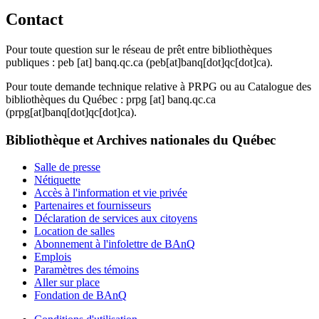
Contact
Pour toute question sur le réseau de prêt entre bibliothèques
publiques :
peb
[at]
banq.qc.ca
(peb[at]banq[dot]qc[dot]ca)
.
Pour toute demande technique relative à PRPG ou au Catalogue des
bibliothèques du Québec :
prpg
[at]
banq.qc.ca
(prpg[at]banq[dot]qc[dot]ca)
.
Bibliothèque et Archives nationales du Québec
Salle de presse
Nétiquette
Accès à l'information et vie privée
Partenaires et fournisseurs
Déclaration de services aux citoyens
Location de salles
Abonnement à l'infolettre de BAnQ
Emplois
Paramètres des témoins
Aller sur place
Fondation de BAnQ