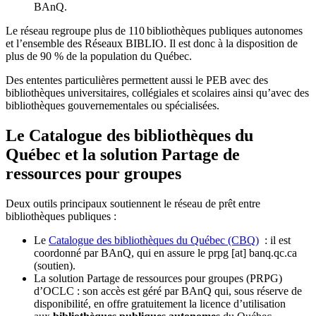
BAnQ.
Le réseau regroupe plus de 110
biblioth
è
ques publiques autonomes
et l
’
ensemble des R
é
seaux BIBLIO. Il est donc
à
la disposition de
plus de 90 % de la population du Qu
é
bec.
Des ententes particulières permettent aussi le PEB avec des
bibliothèques universitaires, collégiales et scolaires ainsi qu’avec des
bibliothèques gouvernementales ou spécialisées.
Le Catalogue des bibliothèques du
Québec et la solution Partage de
ressources pour groupes
Deux outils principaux soutiennent le réseau de prêt entre
bibliothèques publiques :
Le
Catalogue des bibliothèques du Québec (CBQ)
: il est
coordonné par BAnQ, qui en assure le
prpg
[at]
banq.qc.ca
(soutien)
.
La solution Partage de ressources pour groupes (PRPG)
d’OCLC : son accès est géré par BAnQ qui, sous réserve de
disponibilité, en offre gratuitement la licence d’utilisation