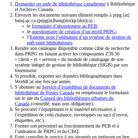
Demander un sigle de bibliothèque canadienne
à Bibliothèque
et Archives Canada.
Envoyer les documents suivants dûment remplis à
prpg
[at]
banq.qc.ca
(prpg[at]banq[dot]qc[dot]ca)
:
le
formulaire d’abonnement au PEB
;
le
questionnaire de création d’un profil PRPG
;
l’
Entente pour l’utilisation d’un système de gestion de
prêt entre bibliothèques
.
Rendre son catalogue disponible comme cible de recherche
dans PRPG en faisant activer les composantes Z39.50
« client » et « serveur » du module de catalogage de son
système intégré de gestion de bibliothèque (SIGB) par son
fournisseur
.
Si possible, exporter ses données bibliographiques dans
WorldCat une fois par année.
S’abonner au
Service d’expédition de documents de
bibliothèque de Postes Canada
en remplissant le formulaire
sur le site du
Conseil des bibliothèques urbaines du
Canada
(conseillé, mais non obligatoire).
Se procurer l’équipement et le matériel nécessaires à
l’expédition de colis (balance, enveloppes ou sacs d’envoi,
étiquettes, etc.).
Former son personnel au fonctionnement du PEB et à
l’utilisation de PRPG et du CBQ.
Faire connaître le service à ses abonnés en intégrant un lien