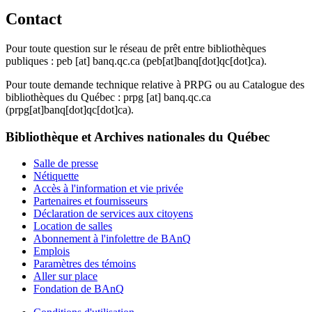
Contact
Pour toute question sur le réseau de prêt entre bibliothèques
publiques :
peb
[at]
banq.qc.ca
(peb[at]banq[dot]qc[dot]ca)
.
Pour toute demande technique relative à PRPG ou au Catalogue des
bibliothèques du Québec :
prpg
[at]
banq.qc.ca
(prpg[at]banq[dot]qc[dot]ca)
.
Bibliothèque et Archives nationales du Québec
Salle de presse
Nétiquette
Accès à l'information et vie privée
Partenaires et fournisseurs
Déclaration de services aux citoyens
Location de salles
Abonnement à l'infolettre de BAnQ
Emplois
Paramètres des témoins
Aller sur place
Fondation de BAnQ