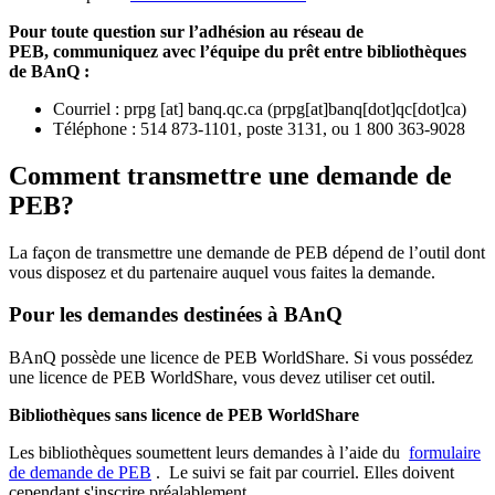
Pour toute question sur l’adhésion au réseau de
PEB,
communiquez avec l’équipe du prêt entre bibliothèques
de BAnQ :
Courriel
:
prpg
[at]
banq.qc.ca
(
prpg[at]banq[dot]qc[dot]ca
)
Téléphone : 514 873-1101, poste 3131, ou 1 800 363-9028
Comment transmettre une demande de
PEB?
La façon de transmettre une demande de PEB dépend de l’outil dont
vous disposez et du partenaire auquel vous faites la demande.
Pour les demandes destinées à BAnQ
BAnQ possède une licence de PEB WorldShare. Si vous possédez
une licence de PEB WorldShare, vous devez utiliser cet outil.
Bibliothèques sans licence de PEB WorldShare
Les bibliothèques soumettent leurs demandes à l’aide du
formulaire
de demande de PEB
.
Le suivi se fait par courriel.
Elles doivent
cependant s'inscrire préalablement.