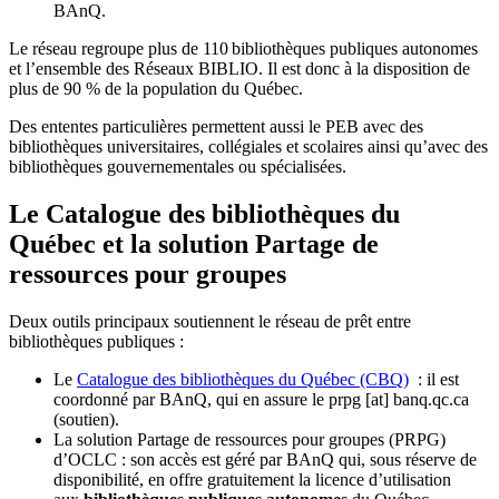
BAnQ.
Le réseau regroupe plus de 110
biblioth
è
ques publiques autonomes
et l
’
ensemble des R
é
seaux BIBLIO. Il est donc
à
la disposition de
plus de 90 % de la population du Qu
é
bec.
Des ententes particulières permettent aussi le PEB avec des
bibliothèques universitaires, collégiales et scolaires ainsi qu’avec des
bibliothèques gouvernementales ou spécialisées.
Le Catalogue des bibliothèques du
Québec et la solution Partage de
ressources pour groupes
Deux outils principaux soutiennent le réseau de prêt entre
bibliothèques publiques :
Le
Catalogue des bibliothèques du Québec (CBQ)
: il est
coordonné par BAnQ, qui en assure le
prpg
[at]
banq.qc.ca
(soutien)
.
La solution Partage de ressources pour groupes (PRPG)
d’OCLC : son accès est géré par BAnQ qui, sous réserve de
disponibilité, en offre gratuitement la licence d’utilisation