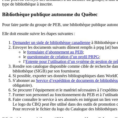
type de bibliothèque à inscrire.
Bibliothèque publique autonome du Québec
Pour faire partie du groupe de PEB, une bibliothèque publique auton
Elle doit ensuite suivre les étapes suivantes
:
Demander un sigle de bibliothèque canadienne
à Bibliothèque 
Envoyer les documents suivants dûment remplis à
prpg
[at]
ban
le
formulaire d’abonnement au PEB
;
le
questionnaire de création d’un profil PRPG
;
l’
Entente pour l’utilisation d’un système de gestion de prê
Rendre son catalogue disponible comme cible de recherche dans
bibliothèque (SIGB) par son fournisseur
.
Si possible, exporter ses données bibliographiques dans WorldC
S’abonner au
Service d’expédition de documents de bibliothèq
obligatoire).
Se procurer l’équipement et le matériel nécessaires à l’expéditio
Former son personnel au fonctionnement du PEB et à l’utilis
Faire connaître le service à ses abonnés en intégrant un lien vers
Le logo du CBQ peut être utilisé dans des outils de promotion o
Pour recevoir le fichier du logo du Catalogue des bibliothèque