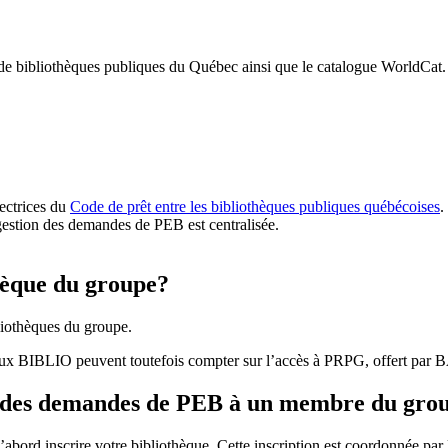
 de bibliothèques publiques du Québec ainsi que le catalogue WorldCat.
rectrices du
Code de prêt entre les bibliothèques publiques québécoises
.
gestion des demandes de PEB est centralisée.
hèque du groupe?
iothèques du groupe.
aux BIBLIO peuvent toutefois compter sur l’accès à PRPG, offert par
r des demandes de PEB à un membre du gro
bord inscrire votre bibliothèque. Cette inscription est coordonnée pa