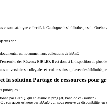
 et son catalogue collectif, le Catalogue des bibliothèques du Québec.
jectifs de
:
ces documentaires, notamment aux collections de BAnQ.
l
’
ensemble des R
é
seaux BIBLIO. Il est donc
à
la disposition de plus d
ues universitaires, collégiales et scolaires ainsi qu’avec des bibliothè
et la solution Partage de ressources pour g
es publiques :
rdonné par BAnQ, qui en assure le
prpg
[at]
banq.qc.ca
(soutien)
.
 son accès est géré par BAnQ qui, sous réserve de disponibilité, en off