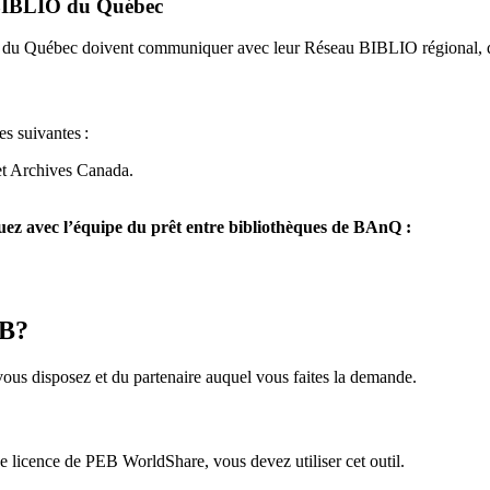
u BIBLIO du Québec
O du Québec doivent communiquer avec leur Réseau BIBLIO régional, q
es suivantes
:
et Archives Canada.
z avec l’équipe du prêt entre bibliothèques de BAnQ :
EB?
us disposez et du partenaire auquel vous faites la demande.
icence de PEB WorldShare, vous devez utiliser cet outil.