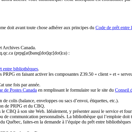
ome doit avant toute chose adhérer aux principes du
Code de prêt entre 
et Archives Canada.
q.qc.ca
(prpg[at]banq[dot]qc[dot]ca)
:
t entre bibliothèques
.
 PRPG en faisant activer les composantes Z39.50 « client » et « serveu
at une fois par année.
ue de Postes Canada
en remplissant le formulaire sur le site du
Conseil 
n de colis (balance, enveloppes ou sacs d’envoi, étiquettes, etc.).
ation de PRPG et du CBQ.
 le CBQ à son site Web. Idéalement, y présenter aussi le service et fourni
u de communication personnalisés. La bibliothèque qui l’emploie doit tou
s du Québec, faites-en la demande à l’équipe du prêt entre bibliothèqu