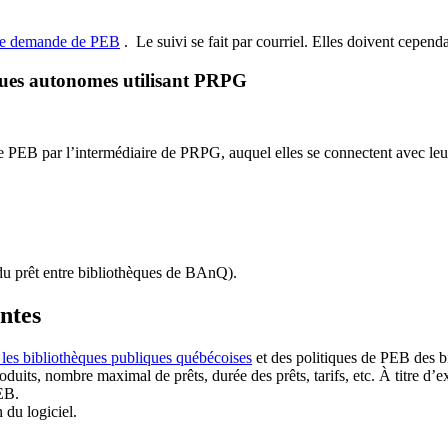
de demande de PEB
.
Le suivi se fait par courriel.
Elles doivent cependan
ques autonomes utilisant PRPG
EB par l’intermédiaire de PRPG, auquel elles se connectent avec leur i
u prêt entre bibliothèques de BAnQ)
.
antes
 les bibliothèques publiques québécoises
et des politiques de PEB des b
duits, nombre maximal de prêts, durée des prêts, tarifs, etc. À titre d’
EB.
n du logiciel.