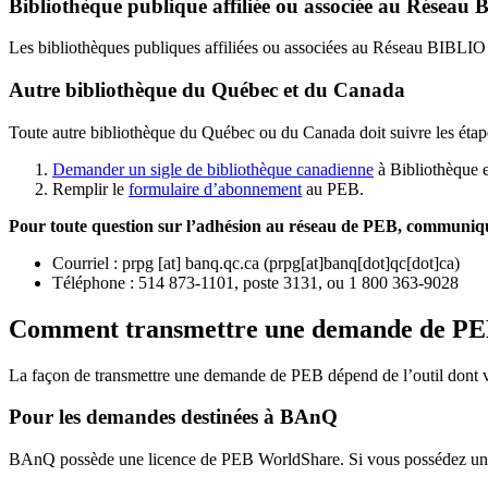
Bibliothèque publique affiliée ou associée au Résea
Les bibliothèques publiques affiliées ou associées au Réseau BIBLI
Autre bibliothèque du Québec et du Canada
Toute autre bibliothèque du Québec ou du Canada doit suivre les étap
Demander un sigle de bibliothèque canadienne
à Bibliothèque 
Remplir le
f
ormulaire d’abonnement
au PEB.
Pour toute question sur l’adhésion au réseau de PEB,
communique
Courriel
:
prpg
[at]
banq.qc.ca
(
prpg[at]banq[dot]qc[dot]ca
)
Téléphone : 514 873-1101, poste 3131, ou 1 800 363-9028
Comment transmettre une demande de P
La façon de transmettre une demande de PEB dépend de l’outil dont vo
Pour les demandes destinées à BAnQ
BAnQ possède une licence de PEB WorldShare. Si vous possédez une l