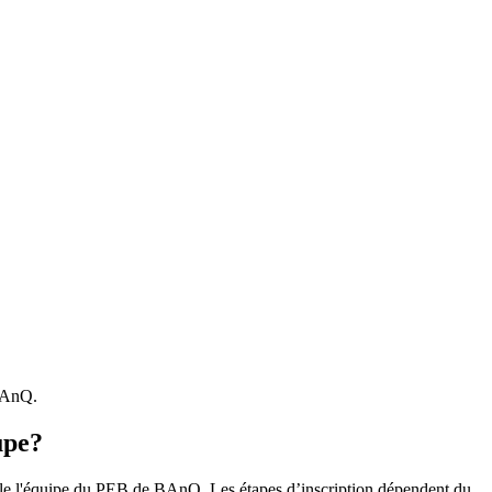
 BAnQ.
upe?
r le l'équipe du PEB de BAnQ. Les étapes d’inscription dépendent du