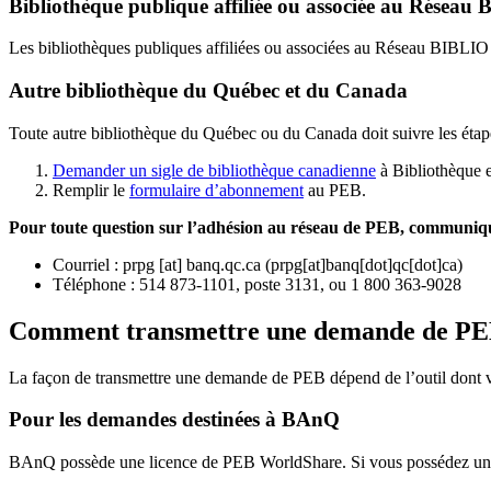
Bibliothèque publique affiliée ou associée au Résea
Les bibliothèques publiques affiliées ou associées au Réseau BIBLI
Autre bibliothèque du Québec et du Canada
Toute autre bibliothèque du Québec ou du Canada doit suivre les étap
Demander un sigle de bibliothèque canadienne
à Bibliothèque 
Remplir le
f
ormulaire d’abonnement
au PEB.
Pour toute question sur l’adhésion au réseau de PEB,
communique
Courriel
:
prpg
[at]
banq.qc.ca
(
prpg[at]banq[dot]qc[dot]ca
)
Téléphone : 514 873-1101, poste 3131, ou 1 800 363-9028
Comment transmettre une demande de P
La façon de transmettre une demande de PEB dépend de l’outil dont vo
Pour les demandes destinées à BAnQ
BAnQ possède une licence de PEB WorldShare. Si vous possédez une l