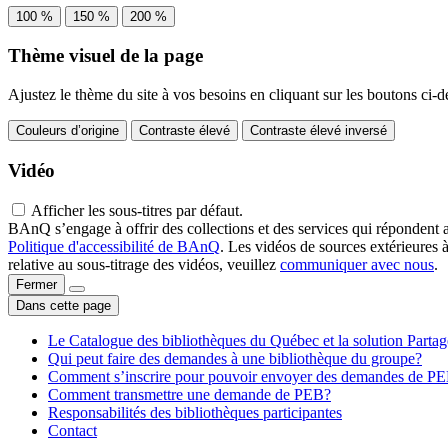
100 %
150 %
200 %
Thème visuel de la page
Ajustez le thème du site à vos besoins en cliquant sur les boutons ci-d
Couleurs d’origine
Contraste élevé
Contraste élevé inversé
Vidéo
Afficher les sous-titres par défaut.
BAnQ s’engage à offrir des collections et des services qui répondent 
Politique d'accessibilité de BAnQ
. Les vidéos de sources extérieures 
relative au sous-titrage des vidéos, veuillez
communiquer avec nous
.
Fermer
Dans cette page
Le Catalogue des bibliothèques du Québec et la solution Parta
Qui peut faire des demandes à une bibliothèque du groupe?
Comment s’inscrire pour pouvoir envoyer des demandes de P
Comment transmettre une demande de PEB?
Responsabilités des bibliothèques participantes
Contact