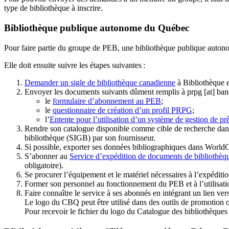
type de bibliothèque à inscrire.
Bibliothèque publique autonome du Québec
Pour faire partie du groupe de PEB, une bibliothèque publique auton
Elle doit ensuite suivre les étapes suivantes
:
Demander un sigle de bibliothèque canadienne
à Bibliothèque 
Envoyer les documents suivants dûment remplis à
prpg
[at]
ban
le
formulaire d’abonnement au PEB
;
le
questionnaire de création d’un profil PRPG
;
l’
Entente pour l’utilisation d’un système de gestion de prê
Rendre son catalogue disponible comme cible de recherche dans
bibliothèque (SIGB) par son fournisseur
.
Si possible, exporter ses données bibliographiques dans WorldC
S’abonner au
Service d’expédition de documents de bibliothèq
obligatoire).
Se procurer l’équipement et le matériel nécessaires à l’expéditio
Former son personnel au fonctionnement du PEB et à l’utilis
Faire connaître le service à ses abonnés en intégrant un lien vers
Le logo du CBQ peut être utilisé dans des outils de promotion o
Pour recevoir le fichier du logo du Catalogue des bibliothèque