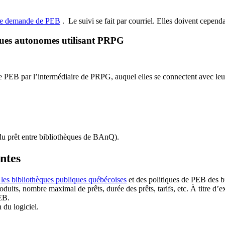
de demande de PEB
.
Le suivi se fait par courriel.
Elles doivent cependan
ques autonomes utilisant PRPG
EB par l’intermédiaire de PRPG, auquel elles se connectent avec leur i
u prêt entre bibliothèques de BAnQ)
.
antes
 les bibliothèques publiques québécoises
et des politiques de PEB des b
duits, nombre maximal de prêts, durée des prêts, tarifs, etc. À titre d’
EB.
n du logiciel.