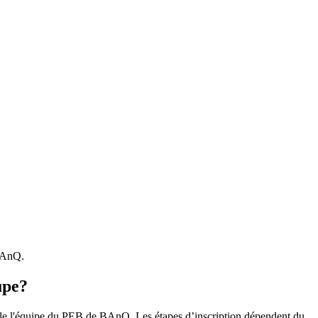
 BAnQ.
upe?
r le l'équipe du PEB de BAnQ. Les étapes d’inscription dépendent du