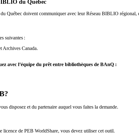
u BIBLIO du Québec
O du Québec doivent communiquer avec leur Réseau BIBLIO régional, q
es suivantes
:
et Archives Canada.
z avec l’équipe du prêt entre bibliothèques de BAnQ :
EB?
us disposez et du partenaire auquel vous faites la demande.
icence de PEB WorldShare, vous devez utiliser cet outil.