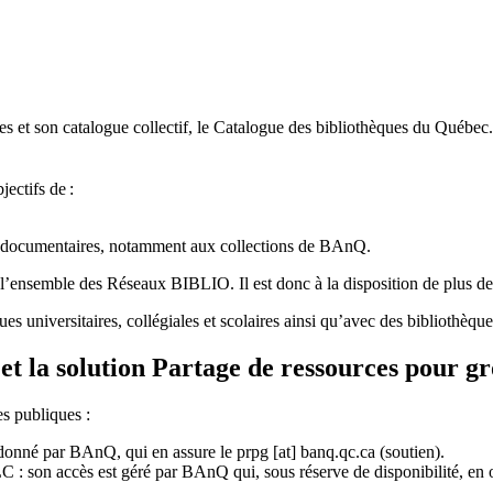
 et son catalogue collectif, le Catalogue des bibliothèques du Québec.
jectifs de
:
ces documentaires, notamment aux collections de BAnQ.
l
’
ensemble des R
é
seaux BIBLIO. Il est donc
à
la disposition de plus d
ues universitaires, collégiales et scolaires ainsi qu’avec des bibliothè
et la solution Partage de ressources pour g
es publiques :
rdonné par BAnQ, qui en assure le
prpg
[at]
banq.qc.ca
(soutien)
.
 son accès est géré par BAnQ qui, sous réserve de disponibilité, en off