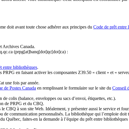
ome doit avant toute chose adhérer aux principes du
Code de prêt entre 
et Archives Canada.
q.qc.ca
(prpg[at]banq[dot]qc[dot]ca)
:
t entre bibliothèques
.
 PRPG en faisant activer les composantes Z39.50 « client » et « serveu
at une fois par année.
ue de Postes Canada
en remplissant le formulaire sur le site du
Conseil 
n de colis (balance, enveloppes ou sacs d’envoi, étiquettes, etc.).
ation de PRPG et du CBQ.
 le CBQ à son site Web. Idéalement, y présenter aussi le service et fourni
u de communication personnalisés. La bibliothèque qui l’emploie doit tou
s du Québec, faites-en la demande à l’équipe du prêt entre bibliothèqu