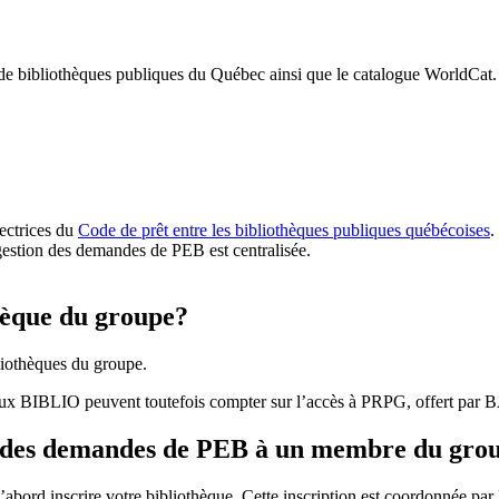
 de bibliothèques publiques du Québec ainsi que le catalogue WorldCat.
rectrices du
Code de prêt entre les bibliothèques publiques québécoises
.
gestion des demandes de PEB est centralisée.
hèque du groupe?
iothèques du groupe.
aux BIBLIO peuvent toutefois compter sur l’accès à PRPG, offert par
r des demandes de PEB à un membre du gro
bord inscrire votre bibliothèque. Cette inscription est coordonnée pa