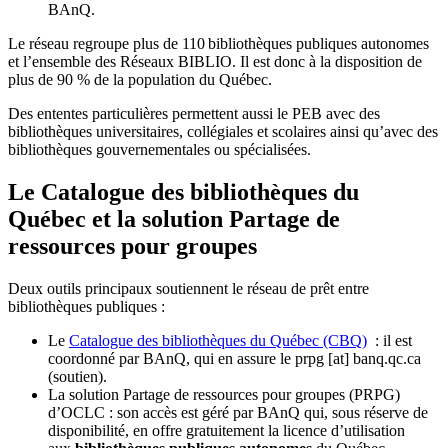
BAnQ.
Le réseau regroupe plus de 110
biblioth
è
ques publiques autonomes
et l
’
ensemble des R
é
seaux BIBLIO. Il est donc
à
la disposition de
plus de 90 % de la population du Qu
é
bec.
Des ententes particulières permettent aussi le PEB avec des
bibliothèques universitaires, collégiales et scolaires ainsi qu’avec des
bibliothèques gouvernementales ou spécialisées.
Le Catalogue des bibliothèques du
Québec et la solution Partage de
ressources pour groupes
Deux outils principaux soutiennent le réseau de prêt entre
bibliothèques publiques :
Le
Catalogue des bibliothèques du Québec (CBQ)
: il est
coordonné par BAnQ, qui en assure le
prpg
[at]
banq.qc.ca
(soutien)
.
La solution Partage de ressources pour groupes (PRPG)
d’OCLC : son accès est géré par BAnQ qui, sous réserve de
disponibilité, en offre gratuitement la licence d’utilisation