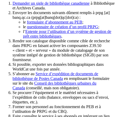
Demander un sigle de bibliothèque canadienne
à Bibliothèque
et Archives Canada.
Envoyer les documents suivants dûment remplis à
prpg
[at]
banq.qc.ca
(prpg[at]banq[dot]qc[dot]ca)
:
le
formulaire d’abonnement au PEB
;
le
questionnaire de création d’un profil PRPG
;
l’
Entente pour l’utilisation d’un système de gestion de
prêt entre bibliothèques
.
Rendre son catalogue disponible comme cible de recherche
dans PRPG en faisant activer les composantes Z39.50
« client » et « serveur » du module de catalogage de son
système intégré de gestion de bibliothèque (SIGB) par son
fournisseur
.
Si possible, exporter ses données bibliographiques dans
WorldCat une fois par année.
S’abonner au
Service d’expédition de documents de
bibliothèque de Postes Canada
en remplissant le formulaire
sur le site du
Conseil des bibliothèques urbaines du
Canada
(conseillé, mais non obligatoire).
Se procurer l’équipement et le matériel nécessaires à
l’expédition de colis (balance, enveloppes ou sacs d’envoi,
étiquettes, etc.).
Former son personnel au fonctionnement du PEB et à
l’utilisation de PRPG et du CBQ.
Faire connaître le service à ses abonnés en intégrant un lien