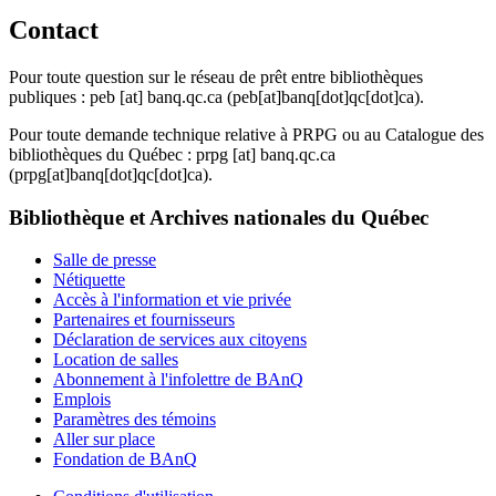
Contact
Pour toute question sur le réseau de prêt entre bibliothèques
publiques :
peb
[at]
banq.qc.ca
(peb[at]banq[dot]qc[dot]ca)
.
Pour toute demande technique relative à PRPG ou au Catalogue des
bibliothèques du Québec :
prpg
[at]
banq.qc.ca
(prpg[at]banq[dot]qc[dot]ca)
.
Bibliothèque et Archives nationales du Québec
Salle de presse
Nétiquette
Accès à l'information et vie privée
Partenaires et fournisseurs
Déclaration de services aux citoyens
Location de salles
Abonnement à l'infolettre de BAnQ
Emplois
Paramètres des témoins
Aller sur place
Fondation de BAnQ