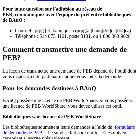
Pour toute question sur l’adhésion au réseau de
PEB,
communiquez avec l’équipe du prêt entre bibliothèques
de BAnQ :
Courriel
:
prpg
[at]
banq.qc.ca
(
prpg[at]banq[dot]qc[dot]ca
)
Téléphone : 514 873-1101, poste 3131, ou 1 800 363-9028
Comment transmettre une demande de
PEB?
La façon de transmettre une demande de PEB dépend de l’outil dont
vous disposez et du partenaire auquel vous faites la demande.
Pour les demandes destinées à BAnQ
BAnQ possède une licence de PEB WorldShare. Si vous possédez
une licence de PEB WorldShare, vous devez utiliser cet outil.
Bibliothèques sans licence de PEB WorldShare
Les bibliothèques soumettent leurs demandes à l’aide du
formulaire
de demande de PEB
.
Le suivi se fait par courriel.
Elles doivent
cependant s'inscrire préalablement.