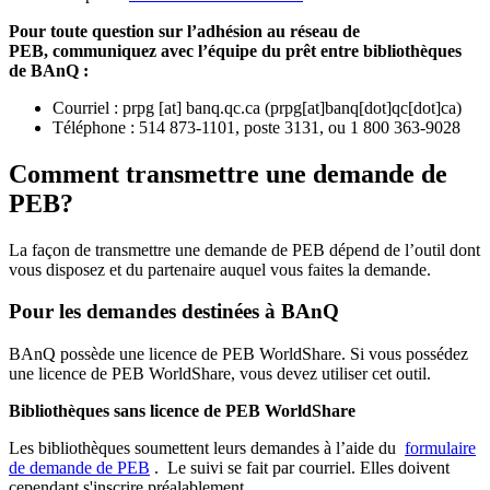
Pour toute question sur l’adhésion au réseau de
PEB,
communiquez avec l’équipe du prêt entre bibliothèques
de BAnQ :
Courriel
:
prpg
[at]
banq.qc.ca
(
prpg[at]banq[dot]qc[dot]ca
)
Téléphone : 514 873-1101, poste 3131, ou 1 800 363-9028
Comment transmettre une demande de
PEB?
La façon de transmettre une demande de PEB dépend de l’outil dont
vous disposez et du partenaire auquel vous faites la demande.
Pour les demandes destinées à BAnQ
BAnQ possède une licence de PEB WorldShare. Si vous possédez
une licence de PEB WorldShare, vous devez utiliser cet outil.
Bibliothèques sans licence de PEB WorldShare
Les bibliothèques soumettent leurs demandes à l’aide du
formulaire
de demande de PEB
.
Le suivi se fait par courriel.
Elles doivent
cependant s'inscrire préalablement.