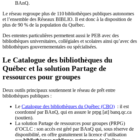
BAnQ.
Le réseau regroupe plus de 110
biblioth
è
ques publiques autonomes
et l
’
ensemble des R
é
seaux BIBLIO. Il est donc
à
la disposition de
plus de 90 % de la population du Qu
é
bec.
Des ententes particulières permettent aussi le PEB avec des
bibliothèques universitaires, collégiales et scolaires ainsi qu’avec des
bibliothèques gouvernementales ou spécialisées.
Le Catalogue des bibliothèques du
Québec et la solution Partage de
ressources pour groupes
Deux outils principaux soutiennent le réseau de prêt entre
bibliothèques publiques :
Le
Catalogue des bibliothèques du Québec (CBQ)
: il est
coordonné par BAnQ, qui en assure le
prpg
[at]
banq.qc.ca
(soutien)
.
La solution Partage de ressources pour groupes (PRPG)
d’OCLC : son accès est géré par BAnQ qui, sous réserve de
disponibilité, en offre gratuitement la licence d’utilisation