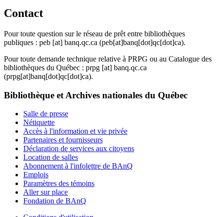
Contact
Pour toute question sur le réseau de prêt entre bibliothèques
publiques :
peb
[at]
banq.qc.ca
(peb[at]banq[dot]qc[dot]ca)
.
Pour toute demande technique relative à PRPG ou au Catalogue des
bibliothèques du Québec :
prpg
[at]
banq.qc.ca
(prpg[at]banq[dot]qc[dot]ca)
.
Bibliothèque et Archives nationales du Québec
Salle de presse
Nétiquette
Accès à l'information et vie privée
Partenaires et fournisseurs
Déclaration de services aux citoyens
Location de salles
Abonnement à l'infolettre de BAnQ
Emplois
Paramètres des témoins
Aller sur place
Fondation de BAnQ