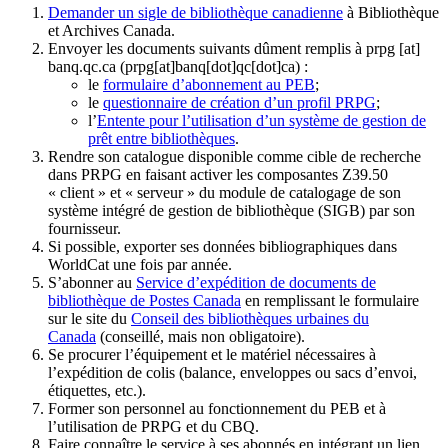
Demander un sigle de bibliothèque canadienne
à Bibliothèque
et Archives Canada.
Envoyer les documents suivants dûment remplis à
prpg
[at]
banq.qc.ca
(prpg[at]banq[dot]qc[dot]ca)
:
le
formulaire d’abonnement au PEB
;
le
questionnaire de création d’un profil PRPG
;
l’
Entente pour l’utilisation d’un système de gestion de
prêt entre bibliothèques
.
Rendre son catalogue disponible comme cible de recherche
dans PRPG en faisant activer les composantes Z39.50
« client » et « serveur » du module de catalogage de son
système intégré de gestion de bibliothèque (SIGB) par son
fournisseur
.
Si possible, exporter ses données bibliographiques dans
WorldCat une fois par année.
S’abonner au
Service d’expédition de documents de
bibliothèque de Postes Canada
en remplissant le formulaire
sur le site du
Conseil des bibliothèques urbaines du
Canada
(conseillé, mais non obligatoire).
Se procurer l’équipement et le matériel nécessaires à
l’expédition de colis (balance, enveloppes ou sacs d’envoi,
étiquettes, etc.).
Former son personnel au fonctionnement du PEB et à
l’utilisation de PRPG et du CBQ.
Faire connaître le service à ses abonnés en intégrant un lien