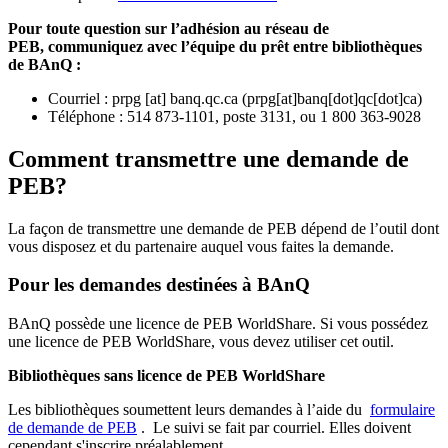
Pour toute question sur l’adhésion au réseau de
PEB,
communiquez avec l’équipe du prêt entre bibliothèques
de BAnQ :
Courriel
:
prpg
[at]
banq.qc.ca
(
prpg[at]banq[dot]qc[dot]ca
)
Téléphone : 514 873-1101, poste 3131, ou 1 800 363-9028
Comment transmettre une demande de
PEB?
La façon de transmettre une demande de PEB dépend de l’outil dont
vous disposez et du partenaire auquel vous faites la demande.
Pour les demandes destinées à BAnQ
BAnQ possède une licence de PEB WorldShare. Si vous possédez
une licence de PEB WorldShare, vous devez utiliser cet outil.
Bibliothèques sans licence de PEB WorldShare
Les bibliothèques soumettent leurs demandes à l’aide du
formulaire
de demande de PEB
.
Le suivi se fait par courriel.
Elles doivent
cependant s'inscrire préalablement.