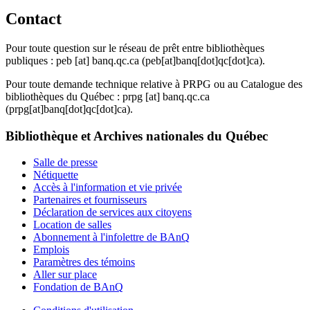
Contact
Pour toute question sur le réseau de prêt entre bibliothèques
publiques :
peb
[at]
banq.qc.ca
(peb[at]banq[dot]qc[dot]ca)
.
Pour toute demande technique relative à PRPG ou au Catalogue des
bibliothèques du Québec :
prpg
[at]
banq.qc.ca
(prpg[at]banq[dot]qc[dot]ca)
.
Bibliothèque et Archives nationales du Québec
Salle de presse
Nétiquette
Accès à l'information et vie privée
Partenaires et fournisseurs
Déclaration de services aux citoyens
Location de salles
Abonnement à l'infolettre de BAnQ
Emplois
Paramètres des témoins
Aller sur place
Fondation de BAnQ