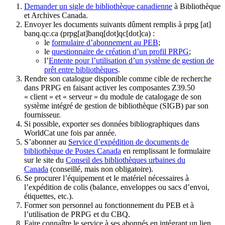
Demander un sigle de bibliothèque canadienne
à Bibliothèque
et Archives Canada.
Envoyer les documents suivants dûment remplis à
prpg
[at]
banq.qc.ca
(prpg[at]banq[dot]qc[dot]ca)
:
le
formulaire d’abonnement au PEB
;
le
questionnaire de création d’un profil PRPG
;
l’
Entente pour l’utilisation d’un système de gestion de
prêt entre bibliothèques
.
Rendre son catalogue disponible comme cible de recherche
dans PRPG en faisant activer les composantes Z39.50
« client » et « serveur » du module de catalogage de son
système intégré de gestion de bibliothèque (SIGB) par son
fournisseur
.
Si possible, exporter ses données bibliographiques dans
WorldCat une fois par année.
S’abonner au
Service d’expédition de documents de
bibliothèque de Postes Canada
en remplissant le formulaire
sur le site du
Conseil des bibliothèques urbaines du
Canada
(conseillé, mais non obligatoire).
Se procurer l’équipement et le matériel nécessaires à
l’expédition de colis (balance, enveloppes ou sacs d’envoi,
étiquettes, etc.).
Former son personnel au fonctionnement du PEB et à
l’utilisation de PRPG et du CBQ.
Faire connaître le service à ses abonnés en intégrant un lien