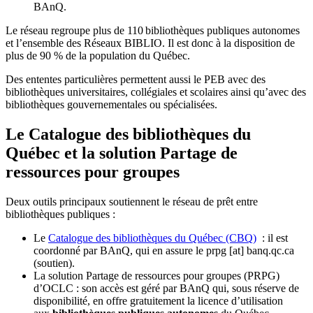
BAnQ.
Le réseau regroupe plus de 110
biblioth
è
ques publiques autonomes
et l
’
ensemble des R
é
seaux BIBLIO. Il est donc
à
la disposition de
plus de 90 % de la population du Qu
é
bec.
Des ententes particulières permettent aussi le PEB avec des
bibliothèques universitaires, collégiales et scolaires ainsi qu’avec des
bibliothèques gouvernementales ou spécialisées.
Le Catalogue des bibliothèques du
Québec et la solution Partage de
ressources pour groupes
Deux outils principaux soutiennent le réseau de prêt entre
bibliothèques publiques :
Le
Catalogue des bibliothèques du Québec (CBQ)
: il est
coordonné par BAnQ, qui en assure le
prpg
[at]
banq.qc.ca
(soutien)
.
La solution Partage de ressources pour groupes (PRPG)
d’OCLC : son accès est géré par BAnQ qui, sous réserve de
disponibilité, en offre gratuitement la licence d’utilisation