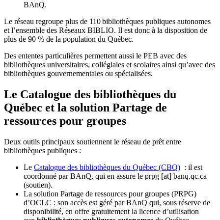
BAnQ.
Le réseau regroupe plus de 110
biblioth
è
ques publiques autonomes
et l
’
ensemble des R
é
seaux BIBLIO. Il est donc
à
la disposition de
plus de 90 % de la population du Qu
é
bec.
Des ententes particulières permettent aussi le PEB avec des
bibliothèques universitaires, collégiales et scolaires ainsi qu’avec des
bibliothèques gouvernementales ou spécialisées.
Le Catalogue des bibliothèques du
Québec et la solution Partage de
ressources pour groupes
Deux outils principaux soutiennent le réseau de prêt entre
bibliothèques publiques :
Le
Catalogue des bibliothèques du Québec (CBQ)
: il est
coordonné par BAnQ, qui en assure le
prpg
[at]
banq.qc.ca
(soutien)
.
La solution Partage de ressources pour groupes (PRPG)
d’OCLC : son accès est géré par BAnQ qui, sous réserve de
disponibilité, en offre gratuitement la licence d’utilisation