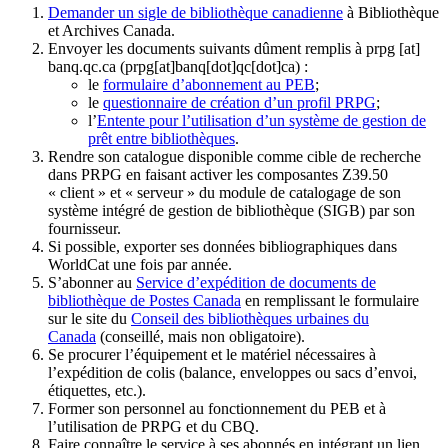
Demander un sigle de bibliothèque canadienne
à Bibliothèque
et Archives Canada.
Envoyer les documents suivants dûment remplis à
prpg
[at]
banq.qc.ca
(prpg[at]banq[dot]qc[dot]ca)
:
le
formulaire d’abonnement au PEB
;
le
questionnaire de création d’un profil PRPG
;
l’
Entente pour l’utilisation d’un système de gestion de
prêt entre bibliothèques
.
Rendre son catalogue disponible comme cible de recherche
dans PRPG en faisant activer les composantes Z39.50
« client » et « serveur » du module de catalogage de son
système intégré de gestion de bibliothèque (SIGB) par son
fournisseur
.
Si possible, exporter ses données bibliographiques dans
WorldCat une fois par année.
S’abonner au
Service d’expédition de documents de
bibliothèque de Postes Canada
en remplissant le formulaire
sur le site du
Conseil des bibliothèques urbaines du
Canada
(conseillé, mais non obligatoire).
Se procurer l’équipement et le matériel nécessaires à
l’expédition de colis (balance, enveloppes ou sacs d’envoi,
étiquettes, etc.).
Former son personnel au fonctionnement du PEB et à
l’utilisation de PRPG et du CBQ.
Faire connaître le service à ses abonnés en intégrant un lien