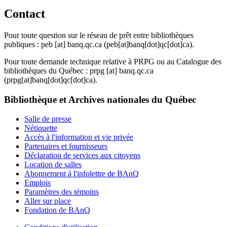
Contact
Pour toute question sur le réseau de prêt entre bibliothèques
publiques :
peb
[at]
banq.qc.ca
(peb[at]banq[dot]qc[dot]ca)
.
Pour toute demande technique relative à PRPG ou au Catalogue des
bibliothèques du Québec :
prpg
[at]
banq.qc.ca
(prpg[at]banq[dot]qc[dot]ca)
.
Bibliothèque et Archives nationales du Québec
Salle de presse
Nétiquette
Accès à l'information et vie privée
Partenaires et fournisseurs
Déclaration de services aux citoyens
Location de salles
Abonnement à l'infolettre de BAnQ
Emplois
Paramètres des témoins
Aller sur place
Fondation de BAnQ