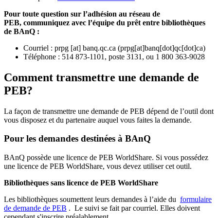
Pour toute question sur l’adhésion au réseau de
PEB,
communiquez avec l’équipe du prêt entre bibliothèques
de BAnQ :
Courriel
:
prpg
[at]
banq.qc.ca
(
prpg[at]banq[dot]qc[dot]ca
)
Téléphone : 514 873-1101, poste 3131, ou 1 800 363-9028
Comment transmettre une demande de
PEB?
La façon de transmettre une demande de PEB dépend de l’outil dont
vous disposez et du partenaire auquel vous faites la demande.
Pour les demandes destinées à BAnQ
BAnQ possède une licence de PEB WorldShare. Si vous possédez
une licence de PEB WorldShare, vous devez utiliser cet outil.
Bibliothèques sans licence de PEB WorldShare
Les bibliothèques soumettent leurs demandes à l’aide du
formulaire
de demande de PEB
.
Le suivi se fait par courriel.
Elles doivent
cependant s'inscrire préalablement.