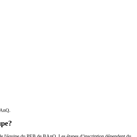
 BAnQ.
upe?
r le l'équipe du PEB de BAnQ. Les étapes d’inscription dépendent du