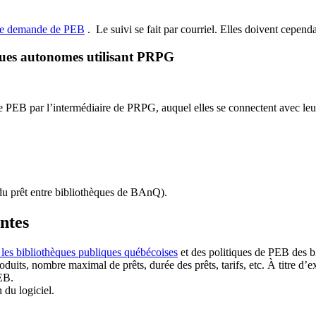
de demande de PEB
.
Le suivi se fait par courriel.
Elles doivent cependan
ques autonomes utilisant PRPG
EB par l’intermédiaire de PRPG, auquel elles se connectent avec leur i
u prêt entre bibliothèques de BAnQ)
.
antes
 les bibliothèques publiques québécoises
et des politiques de PEB des b
duits, nombre maximal de prêts, durée des prêts, tarifs, etc. À titre d’
EB.
n du logiciel.