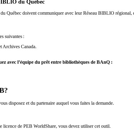
u BIBLIO du Québec
O du Québec doivent communiquer avec leur Réseau BIBLIO régional, q
es suivantes
:
et Archives Canada.
z avec l’équipe du prêt entre bibliothèques de BAnQ :
EB?
us disposez et du partenaire auquel vous faites la demande.
icence de PEB WorldShare, vous devez utiliser cet outil.