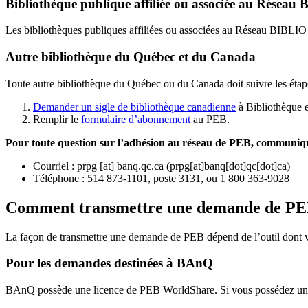
Bibliothèque publique affiliée ou associée au Résea
Les bibliothèques publiques affiliées ou associées au Réseau BIBLI
Autre bibliothèque du Québec et du Canada
Toute autre bibliothèque du Québec ou du Canada doit suivre les étap
Demander un sigle de bibliothèque canadienne
à Bibliothèque 
Remplir le
f
ormulaire d’abonnement
au PEB.
Pour toute question sur l’adhésion au réseau de PEB,
communique
Courriel
:
prpg
[at]
banq.qc.ca
(
prpg[at]banq[dot]qc[dot]ca
)
Téléphone : 514 873-1101, poste 3131, ou 1 800 363-9028
Comment transmettre une demande de P
La façon de transmettre une demande de PEB dépend de l’outil dont vo
Pour les demandes destinées à BAnQ
BAnQ possède une licence de PEB WorldShare. Si vous possédez une l