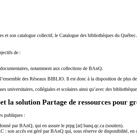
 et son catalogue collectif, le Catalogue des bibliothèques du Québec.
jectifs de
:
ces documentaires, notamment aux collections de BAnQ.
l
’
ensemble des R
é
seaux BIBLIO. Il est donc
à
la disposition de plus d
ues universitaires, collégiales et scolaires ainsi qu’avec des bibliothè
et la solution Partage de ressources pour g
es publiques :
rdonné par BAnQ, qui en assure le
prpg
[at]
banq.qc.ca
(soutien)
.
 son accès est géré par BAnQ qui, sous réserve de disponibilité, en off