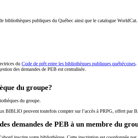
 de bibliothèques publiques du Québec ainsi que le catalogue WorldCat.
rectrices du
Code de prêt entre les bibliothèques publiques québécoises
.
gestion des demandes de PEB est centralisée.
hèque du groupe?
iothèques du groupe.
aux BIBLIO peuvent toutefois compter sur l’accès à PRPG, offert par
r des demandes de PEB à un membre du gro
bord inscrire votre bibliothèque. Cette inscription est coordonnée pa