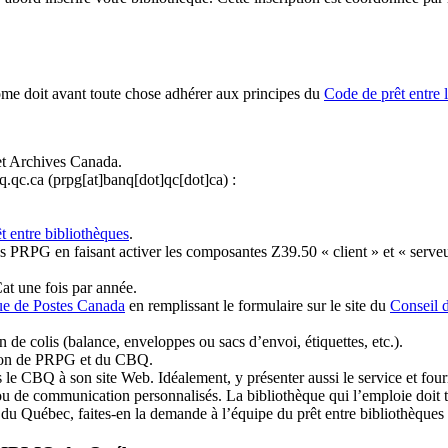
ome doit avant toute chose adhérer aux principes du
Code de prêt entre 
et Archives Canada.
q.qc.ca
(prpg[at]banq[dot]qc[dot]ca)
:
t entre bibliothèques
.
 PRPG en faisant activer les composantes Z39.50 « client » et « serveu
at une fois par année.
ue de Postes Canada
en remplissant le formulaire sur le site du
Conseil 
n de colis (balance, enveloppes ou sacs d’envoi, étiquettes, etc.).
ation de PRPG et du CBQ.
 le CBQ à son site Web. Idéalement, y présenter aussi le service et fourni
u de communication personnalisés. La bibliothèque qui l’emploie doit tou
s du Québec, faites-en la demande à l’équipe du prêt entre bibliothèqu