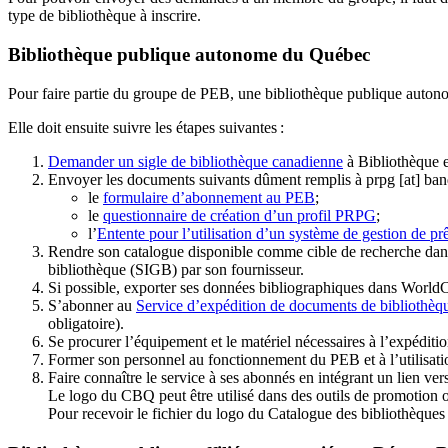
type de bibliothèque à inscrire.
Bibliothèque publique autonome du Québec
Pour faire partie du groupe de PEB, une bibliothèque publique auton
Elle doit ensuite suivre les étapes suivantes
:
Demander un sigle de bibliothèque canadienne
à Bibliothèque 
Envoyer les documents suivants dûment remplis à
prpg
[at]
ban
le
formulaire d’abonnement au PEB
;
le
questionnaire de création d’un profil PRPG
;
l’
Entente pour l’utilisation d’un système de gestion de prê
Rendre son catalogue disponible comme cible de recherche dans
bibliothèque (SIGB) par son fournisseur
.
Si possible, exporter ses données bibliographiques dans WorldC
S’abonner au
Service d’expédition de documents de bibliothèq
obligatoire).
Se procurer l’équipement et le matériel nécessaires à l’expéditio
Former son personnel au fonctionnement du PEB et à l’utilis
Faire connaître le service à ses abonnés en intégrant un lien vers
Le logo du CBQ peut être utilisé dans des outils de promotion o
Pour recevoir le fichier du logo du Catalogue des bibliothèque