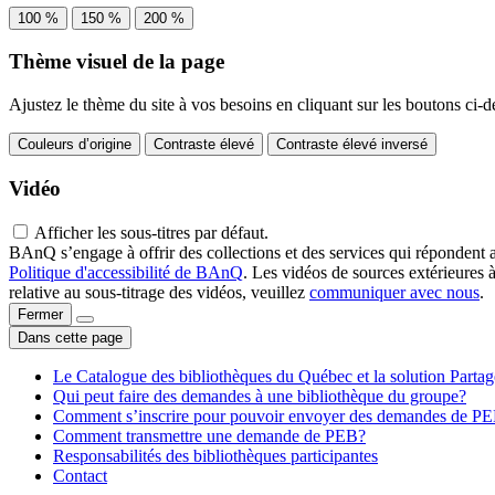
100 %
150 %
200 %
Thème visuel de la page
Ajustez le thème du site à vos besoins en cliquant sur les boutons ci-d
Couleurs d’origine
Contraste élevé
Contraste élevé inversé
Vidéo
Afficher les sous-titres par défaut.
BAnQ s’engage à offrir des collections et des services qui répondent 
Politique d'accessibilité de BAnQ
. Les vidéos de sources extérieures 
relative au sous-titrage des vidéos, veuillez
communiquer avec nous
.
Fermer
Dans cette page
Le Catalogue des bibliothèques du Québec et la solution Parta
Qui peut faire des demandes à une bibliothèque du groupe?
Comment s’inscrire pour pouvoir envoyer des demandes de P
Comment transmettre une demande de PEB?
Responsabilités des bibliothèques participantes
Contact