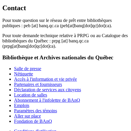
Contact
Pour toute question sur le réseau de prêt entre bibliothèques
publiques :
peb
[at]
banq.qc.ca
(peb[at]banq[dot]qc[dot]ca)
.
Pour toute demande technique relative à PRPG ou au Catalogue des
bibliothèques du Québec :
prpg
[at]
banq.qc.ca
(prpg[at]banq[dot]qc[dot]ca)
.
Bibliothèque et Archives nationales du Québec
Salle de presse
Nétiquette
Accès à l'information et vie privée
Partenaires et fournisseurs
Déclaration de services aux citoyens
Location de salles
Abonnement à l'infolettre de BAnQ
Emplois
Paramètres des témoins
Aller sur place
Fondation de BAnQ