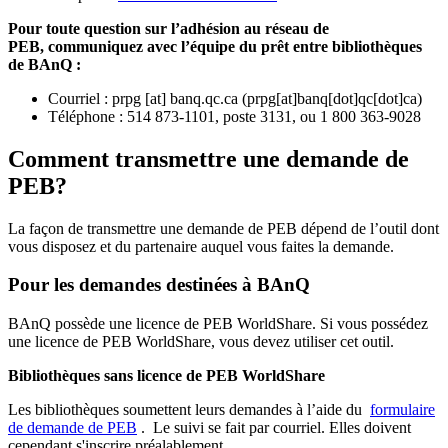
Pour toute question sur l’adhésion au réseau de
PEB,
communiquez avec l’équipe du prêt entre bibliothèques
de BAnQ :
Courriel
:
prpg
[at]
banq.qc.ca
(
prpg[at]banq[dot]qc[dot]ca
)
Téléphone : 514 873-1101, poste 3131, ou 1 800 363-9028
Comment transmettre une demande de
PEB?
La façon de transmettre une demande de PEB dépend de l’outil dont
vous disposez et du partenaire auquel vous faites la demande.
Pour les demandes destinées à BAnQ
BAnQ possède une licence de PEB WorldShare. Si vous possédez
une licence de PEB WorldShare, vous devez utiliser cet outil.
Bibliothèques sans licence de PEB WorldShare
Les bibliothèques soumettent leurs demandes à l’aide du
formulaire
de demande de PEB
.
Le suivi se fait par courriel.
Elles doivent
cependant s'inscrire préalablement.