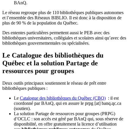
BAnQ.
Le réseau regroupe plus de 110
biblioth
è
ques publiques autonomes
et l
’
ensemble des R
é
seaux BIBLIO. Il est donc
à
la disposition de
plus de 90 % de la population du Qu
é
bec.
Des ententes particulières permettent aussi le PEB avec des
bibliothèques universitaires, collégiales et scolaires ainsi qu’avec des
bibliothèques gouvernementales ou spécialisées.
Le Catalogue des bibliothèques du
Québec et la solution Partage de
ressources pour groupes
Deux outils principaux soutiennent le réseau de prêt entre
bibliothèques publiques :
Le
Catalogue des bibliothèques du Québec (CBQ)
: il est
coordonné par BAnQ, qui en assure le
prpg
[at]
banq.qc.ca
(soutien)
.
La solution Partage de ressources pour groupes (PRPG)
d’OCLC : son accès est géré par BAnQ qui, sous réserve de
disponibilité, en offre gratuitement la licence d’utilisation