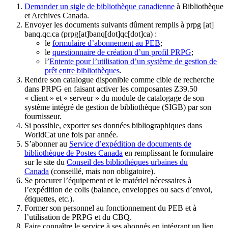
Demander un sigle de bibliothèque canadienne
à Bibliothèque
et Archives Canada.
Envoyer les documents suivants dûment remplis à
prpg
[at]
banq.qc.ca
(prpg[at]banq[dot]qc[dot]ca)
:
le
formulaire d’abonnement au PEB
;
le
questionnaire de création d’un profil PRPG
;
l’
Entente pour l’utilisation d’un système de gestion de
prêt entre bibliothèques
.
Rendre son catalogue disponible comme cible de recherche
dans PRPG en faisant activer les composantes Z39.50
« client » et « serveur » du module de catalogage de son
système intégré de gestion de bibliothèque (SIGB) par son
fournisseur
.
Si possible, exporter ses données bibliographiques dans
WorldCat une fois par année.
S’abonner au
Service d’expédition de documents de
bibliothèque de Postes Canada
en remplissant le formulaire
sur le site du
Conseil des bibliothèques urbaines du
Canada
(conseillé, mais non obligatoire).
Se procurer l’équipement et le matériel nécessaires à
l’expédition de colis (balance, enveloppes ou sacs d’envoi,
étiquettes, etc.).
Former son personnel au fonctionnement du PEB et à
l’utilisation de PRPG et du CBQ.
Faire connaître le service à ses abonnés en intégrant un lien