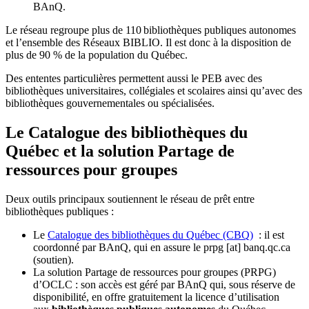
BAnQ.
Le réseau regroupe plus de 110
biblioth
è
ques publiques autonomes
et l
’
ensemble des R
é
seaux BIBLIO. Il est donc
à
la disposition de
plus de 90 % de la population du Qu
é
bec.
Des ententes particulières permettent aussi le PEB avec des
bibliothèques universitaires, collégiales et scolaires ainsi qu’avec des
bibliothèques gouvernementales ou spécialisées.
Le Catalogue des bibliothèques du
Québec et la solution Partage de
ressources pour groupes
Deux outils principaux soutiennent le réseau de prêt entre
bibliothèques publiques :
Le
Catalogue des bibliothèques du Québec (CBQ)
: il est
coordonné par BAnQ, qui en assure le
prpg
[at]
banq.qc.ca
(soutien)
.
La solution Partage de ressources pour groupes (PRPG)
d’OCLC : son accès est géré par BAnQ qui, sous réserve de
disponibilité, en offre gratuitement la licence d’utilisation