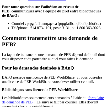
Pour toute question sur l’adhésion au réseau de
PEB,
communiquez avec l’équipe du prêt entre bibliothèques
de BAnQ :
Courriel
:
prpg
[at]
banq.qc.ca
(
prpg[at]banq[dot]qc[dot]ca
)
Téléphone : 514 873-1101, poste 3131, ou 1 800 363-9028
Comment transmettre une demande de
PEB?
La façon de transmettre une demande de PEB dépend de l’outil dont
vous disposez et du partenaire auquel vous faites la demande.
Pour les demandes destinées à BAnQ
BAnQ possède une licence de PEB WorldShare. Si vous possédez
une licence de PEB WorldShare, vous devez utiliser cet outil.
Bibliothèques sans licence de PEB WorldShare
Les bibliothèques soumettent leurs demandes à l’aide du
formulaire
de demande de PEB
.
Le suivi se fait par courriel.
Elles doivent
cependant s'inscrire préalablement.