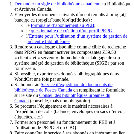
Demander un sigle de bibliothèque canadienne
à Bibliothèque
et Archives Canada.
Envoyer les documents suivants dûment remplis à
prpg
[at]
banq.qc.ca
(prpg[at]banq[dot]qc[dot]ca)
:
le
formulaire d’abonnement au PEB
;
le
questionnaire de création d’un profil PRPG
;
l’
Entente pour l’utilisation d’un système de gestion de
prêt entre bibliothèques
.
Rendre son catalogue disponible comme cible de recherche
dans PRPG en faisant activer les composantes Z39.50
« client » et « serveur » du module de catalogage de son
système intégré de gestion de bibliothèque (SIGB) par son
fournisseur
.
Si possible, exporter ses données bibliographiques dans
WorldCat une fois par année.
S’abonner au
Service d’expédition de documents de
bibliothèque de Postes Canada
en remplissant le formulaire
sur le site du
Conseil des bibliothèques urbaines du
Canada
(conseillé, mais non obligatoire).
Se procurer l’équipement et le matériel nécessaires à
l’expédition de colis (balance, enveloppes ou sacs d’envoi,
étiquettes, etc.).
Former son personnel au fonctionnement du PEB et à
l’utilisation de PRPG et du CBQ.
Faire connaître le service à ses abonnés en intégrant un lien