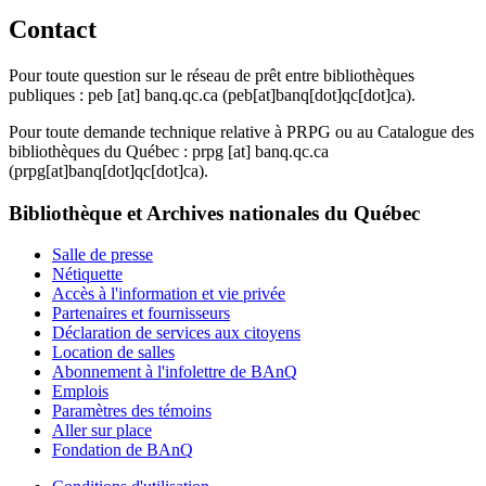
Contact
Pour toute question sur le réseau de prêt entre bibliothèques
publiques :
peb
[at]
banq.qc.ca
(peb[at]banq[dot]qc[dot]ca)
.
Pour toute demande technique relative à PRPG ou au Catalogue des
bibliothèques du Québec :
prpg
[at]
banq.qc.ca
(prpg[at]banq[dot]qc[dot]ca)
.
Bibliothèque et Archives nationales du Québec
Salle de presse
Nétiquette
Accès à l'information et vie privée
Partenaires et fournisseurs
Déclaration de services aux citoyens
Location de salles
Abonnement à l'infolettre de BAnQ
Emplois
Paramètres des témoins
Aller sur place
Fondation de BAnQ