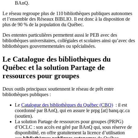
BAnQ.
Le réseau regroupe plus de 110
biblioth
è
ques publiques autonomes
et l
’
ensemble des R
é
seaux BIBLIO. Il est donc
à
la disposition de
plus de 90 % de la population du Qu
é
bec.
Des ententes particulières permettent aussi le PEB avec des
bibliothèques universitaires, collégiales et scolaires ainsi qu’avec des
bibliothèques gouvernementales ou spécialisées.
Le Catalogue des bibliothèques du
Québec et la solution Partage de
ressources pour groupes
Deux outils principaux soutiennent le réseau de prêt entre
bibliothèques publiques :
Le
Catalogue des bibliothèques du Québec (CBQ)
: il est
coordonné par BAnQ, qui en assure le
prpg
[at]
banq.qc.ca
(soutien)
.
La solution Partage de ressources pour groupes (PRPG)
d’OCLC : son accès est géré par BAnQ qui, sous réserve de
disponibilité, en offre gratuitement la licence d’utilisation