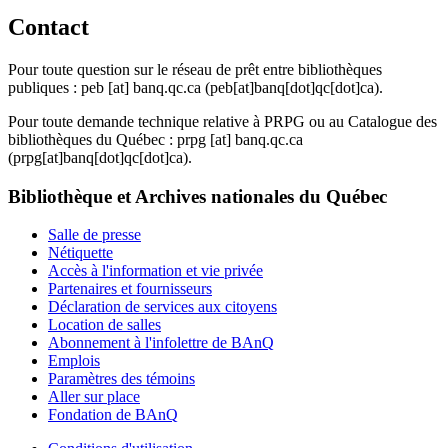
Contact
Pour toute question sur le réseau de prêt entre bibliothèques
publiques :
peb
[at]
banq.qc.ca
(peb[at]banq[dot]qc[dot]ca)
.
Pour toute demande technique relative à PRPG ou au Catalogue des
bibliothèques du Québec :
prpg
[at]
banq.qc.ca
(prpg[at]banq[dot]qc[dot]ca)
.
Bibliothèque et Archives nationales du Québec
Salle de presse
Nétiquette
Accès à l'information et vie privée
Partenaires et fournisseurs
Déclaration de services aux citoyens
Location de salles
Abonnement à l'infolettre de BAnQ
Emplois
Paramètres des témoins
Aller sur place
Fondation de BAnQ