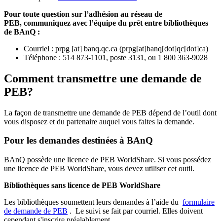
Pour toute question sur l’adhésion au réseau de
PEB,
communiquez avec l’équipe du prêt entre bibliothèques
de BAnQ :
Courriel
:
prpg
[at]
banq.qc.ca
(
prpg[at]banq[dot]qc[dot]ca
)
Téléphone : 514 873-1101, poste 3131, ou 1 800 363-9028
Comment transmettre une demande de
PEB?
La façon de transmettre une demande de PEB dépend de l’outil dont
vous disposez et du partenaire auquel vous faites la demande.
Pour les demandes destinées à BAnQ
BAnQ possède une licence de PEB WorldShare. Si vous possédez
une licence de PEB WorldShare, vous devez utiliser cet outil.
Bibliothèques sans licence de PEB WorldShare
Les bibliothèques soumettent leurs demandes à l’aide du
formulaire
de demande de PEB
.
Le suivi se fait par courriel.
Elles doivent
cependant s'inscrire préalablement.