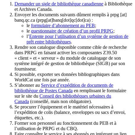
Demander un sigle de bibliothèque canadienne
à Bibliothèque
et Archives Canada.
Envoyer les documents suivants dûment remplis à
prpg
[at]
banq.qc.ca
(prpg[at]banq[dot]qc[dot]ca)
:
le
formulaire d’abonnement au PEB
;
le
questionnaire de création d’un profil PRPG
;
l’
Entente pour l’utilisation d’un système de gestion de
prêt entre bibliothèques
.
Rendre son catalogue disponible comme cible de recherche
dans PRPG en faisant activer les composantes Z39.50
« client » et « serveur » du module de catalogage de son
système intégré de gestion de bibliothèque (SIGB) par son
fournisseur
.
Si possible, exporter ses données bibliographiques dans
WorldCat une fois par année.
S’abonner au
Service d’expédition de documents de
bibliothèque de Postes Canada
en remplissant le formulaire
sur le site du
Conseil des bibliothèques urbaines du
Canada
(conseillé, mais non obligatoire).
Se procurer l’équipement et le matériel nécessaires à
l’expédition de colis (balance, enveloppes ou sacs d’envoi,
étiquettes, etc.).
Former son personnel au fonctionnement du PEB et à
l’utilisation de PRPG et du CBQ.
Faire connaître le service à ses abonnés en intégrant un lien