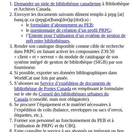
Demander un sigle de bibliothèque canadienne
à Bibliothèque
et Archives Canada.
Envoyer les documents suivants dûment remplis à
prpg
[at]
banq.qc.ca
(prpg[at]banq[dot]qc[dot]ca)
:
le
formulaire d’abonnement au PEB
;
le
questionnaire de création d’un profil PRPG
;
l’
Entente pour l’utilisation d’un système de gestion de
prêt entre bibliothèques
.
Rendre son catalogue disponible comme cible de recherche
dans PRPG en faisant activer les composantes Z39.50
« client » et « serveur » du module de catalogage de son
système intégré de gestion de bibliothèque (SIGB) par son
fournisseur
.
Si possible, exporter ses données bibliographiques dans
WorldCat une fois par année.
S’abonner au
Service d’expédition de documents de
bibliothèque de Postes Canada
en remplissant le formulaire
sur le site du
Conseil des bibliothèques urbaines du
Canada
(conseillé, mais non obligatoire).
Se procurer l’équipement et le matériel nécessaires à
l’expédition de colis (balance, enveloppes ou sacs d’envoi,
étiquettes, etc.).
Former son personnel au fonctionnement du PEB et à
l’utilisation de PRPG et du CBQ.
Faire connaître le service à ses abonnés en intégrant un lien