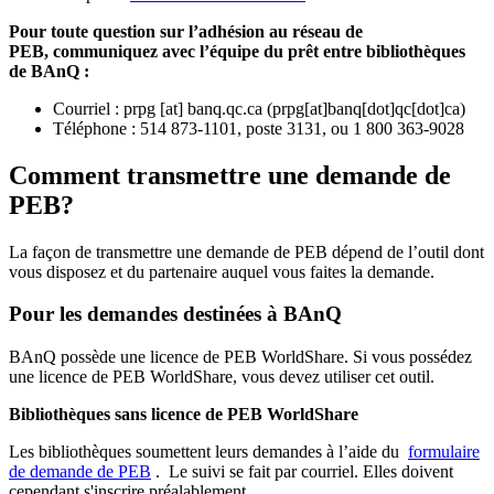
Pour toute question sur l’adhésion au réseau de
PEB,
communiquez avec l’équipe du prêt entre bibliothèques
de BAnQ :
Courriel
:
prpg
[at]
banq.qc.ca
(
prpg[at]banq[dot]qc[dot]ca
)
Téléphone : 514 873-1101, poste 3131, ou 1 800 363-9028
Comment transmettre une demande de
PEB?
La façon de transmettre une demande de PEB dépend de l’outil dont
vous disposez et du partenaire auquel vous faites la demande.
Pour les demandes destinées à BAnQ
BAnQ possède une licence de PEB WorldShare. Si vous possédez
une licence de PEB WorldShare, vous devez utiliser cet outil.
Bibliothèques sans licence de PEB WorldShare
Les bibliothèques soumettent leurs demandes à l’aide du
formulaire
de demande de PEB
.
Le suivi se fait par courriel.
Elles doivent
cependant s'inscrire préalablement.