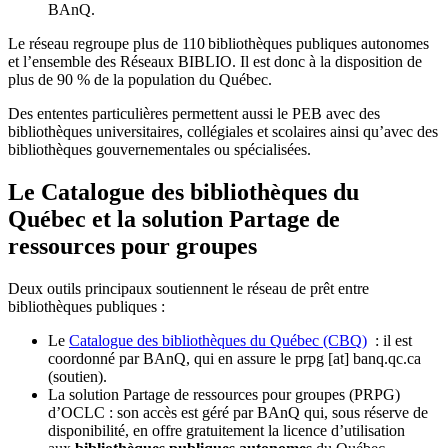
BAnQ.
Le réseau regroupe plus de 110
biblioth
è
ques publiques autonomes
et l
’
ensemble des R
é
seaux BIBLIO. Il est donc
à
la disposition de
plus de 90 % de la population du Qu
é
bec.
Des ententes particulières permettent aussi le PEB avec des
bibliothèques universitaires, collégiales et scolaires ainsi qu’avec des
bibliothèques gouvernementales ou spécialisées.
Le Catalogue des bibliothèques du
Québec et la solution Partage de
ressources pour groupes
Deux outils principaux soutiennent le réseau de prêt entre
bibliothèques publiques :
Le
Catalogue des bibliothèques du Québec (CBQ)
: il est
coordonné par BAnQ, qui en assure le
prpg
[at]
banq.qc.ca
(soutien)
.
La solution Partage de ressources pour groupes (PRPG)
d’OCLC : son accès est géré par BAnQ qui, sous réserve de
disponibilité, en offre gratuitement la licence d’utilisation