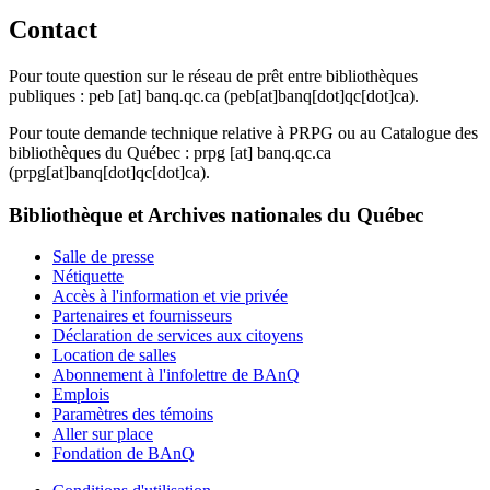
Contact
Pour toute question sur le réseau de prêt entre bibliothèques
publiques :
peb
[at]
banq.qc.ca
(peb[at]banq[dot]qc[dot]ca)
.
Pour toute demande technique relative à PRPG ou au Catalogue des
bibliothèques du Québec :
prpg
[at]
banq.qc.ca
(prpg[at]banq[dot]qc[dot]ca)
.
Bibliothèque et Archives nationales du Québec
Salle de presse
Nétiquette
Accès à l'information et vie privée
Partenaires et fournisseurs
Déclaration de services aux citoyens
Location de salles
Abonnement à l'infolettre de BAnQ
Emplois
Paramètres des témoins
Aller sur place
Fondation de BAnQ