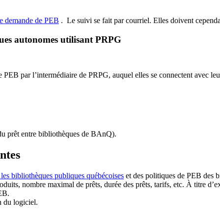
de demande de PEB
.
Le suivi se fait par courriel.
Elles doivent cependan
ques autonomes utilisant PRPG
EB par l’intermédiaire de PRPG, auquel elles se connectent avec leur i
u prêt entre bibliothèques de BAnQ)
.
antes
 les bibliothèques publiques québécoises
et des politiques de PEB des b
duits, nombre maximal de prêts, durée des prêts, tarifs, etc. À titre d’
EB.
n du logiciel.