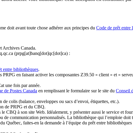
ome doit avant toute chose adhérer aux principes du
Code de prêt entre 
et Archives Canada.
q.qc.ca
(prpg[at]banq[dot]qc[dot]ca)
:
t entre bibliothèques
.
 PRPG en faisant activer les composantes Z39.50 « client » et « serveu
at une fois par année.
ue de Postes Canada
en remplissant le formulaire sur le site du
Conseil 
n de colis (balance, enveloppes ou sacs d’envoi, étiquettes, etc.).
ation de PRPG et du CBQ.
 le CBQ à son site Web. Idéalement, y présenter aussi le service et fourni
u de communication personnalisés. La bibliothèque qui l’emploie doit tou
s du Québec, faites-en la demande à l’équipe du prêt entre bibliothèqu