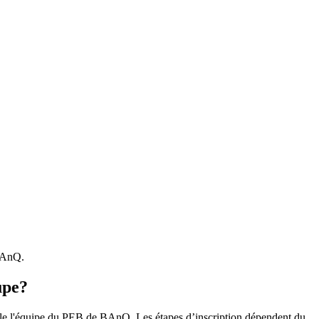
 BAnQ.
upe?
r le l'équipe du PEB de BAnQ. Les étapes d’inscription dépendent du