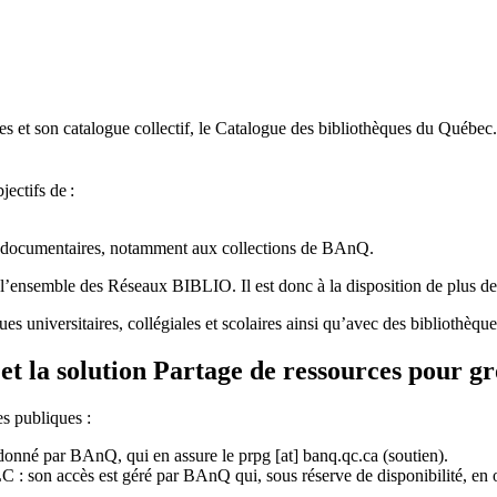
 et son catalogue collectif, le Catalogue des bibliothèques du Québec.
jectifs de
:
ces documentaires, notamment aux collections de BAnQ.
l
’
ensemble des R
é
seaux BIBLIO. Il est donc
à
la disposition de plus d
ues universitaires, collégiales et scolaires ainsi qu’avec des bibliothè
et la solution Partage de ressources pour g
es publiques :
rdonné par BAnQ, qui en assure le
prpg
[at]
banq.qc.ca
(soutien)
.
 son accès est géré par BAnQ qui, sous réserve de disponibilité, en off