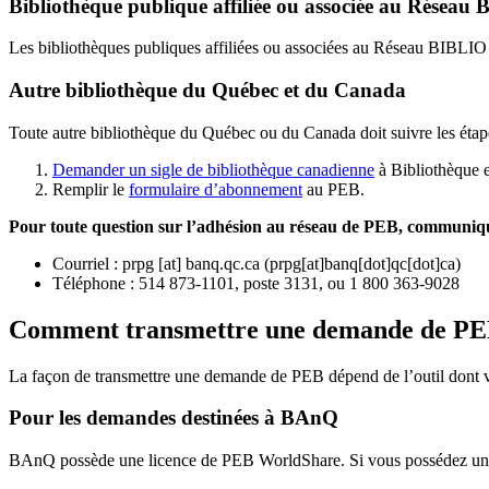
Bibliothèque publique affiliée ou associée au Résea
Les bibliothèques publiques affiliées ou associées au Réseau BIBLI
Autre bibliothèque du Québec et du Canada
Toute autre bibliothèque du Québec ou du Canada doit suivre les étap
Demander un sigle de bibliothèque canadienne
à Bibliothèque 
Remplir le
f
ormulaire d’abonnement
au PEB.
Pour toute question sur l’adhésion au réseau de PEB,
communique
Courriel
:
prpg
[at]
banq.qc.ca
(
prpg[at]banq[dot]qc[dot]ca
)
Téléphone : 514 873-1101, poste 3131, ou 1 800 363-9028
Comment transmettre une demande de P
La façon de transmettre une demande de PEB dépend de l’outil dont vo
Pour les demandes destinées à BAnQ
BAnQ possède une licence de PEB WorldShare. Si vous possédez une l