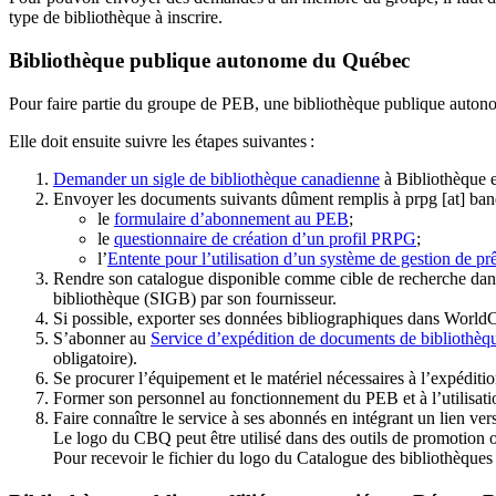
type de bibliothèque à inscrire.
Bibliothèque publique autonome du Québec
Pour faire partie du groupe de PEB, une bibliothèque publique auton
Elle doit ensuite suivre les étapes suivantes
:
Demander un sigle de bibliothèque canadienne
à Bibliothèque 
Envoyer les documents suivants dûment remplis à
prpg
[at]
ban
le
formulaire d’abonnement au PEB
;
le
questionnaire de création d’un profil PRPG
;
l’
Entente pour l’utilisation d’un système de gestion de prê
Rendre son catalogue disponible comme cible de recherche dans
bibliothèque (SIGB) par son fournisseur
.
Si possible, exporter ses données bibliographiques dans WorldC
S’abonner au
Service d’expédition de documents de bibliothèq
obligatoire).
Se procurer l’équipement et le matériel nécessaires à l’expéditio
Former son personnel au fonctionnement du PEB et à l’utilis
Faire connaître le service à ses abonnés en intégrant un lien vers
Le logo du CBQ peut être utilisé dans des outils de promotion o
Pour recevoir le fichier du logo du Catalogue des bibliothèque