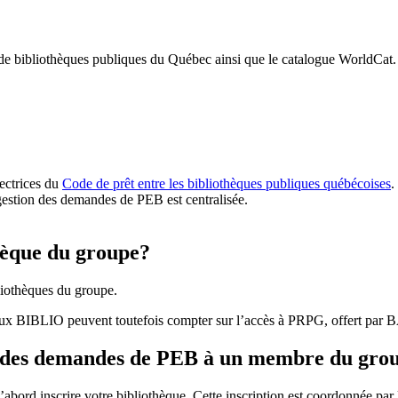
 de bibliothèques publiques du Québec ainsi que le catalogue WorldCat.
rectrices du
Code de prêt entre les bibliothèques publiques québécoises
.
gestion des demandes de PEB est centralisée.
hèque du groupe?
iothèques du groupe.
aux BIBLIO peuvent toutefois compter sur l’accès à PRPG, offert par
r des demandes de PEB à un membre du gro
bord inscrire votre bibliothèque. Cette inscription est coordonnée pa