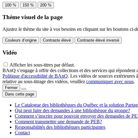
100 %
150 %
200 %
Thème visuel de la page
Ajustez le thème du site à vos besoins en cliquant sur les boutons ci-d
Couleurs d’origine
Contraste élevé
Contraste élevé inversé
Vidéo
Afficher les sous-titres par défaut.
BAnQ s’engage à offrir des collections et des services qui répondent 
Politique d'accessibilité de BAnQ
. Les vidéos de sources extérieures 
relative au sous-titrage des vidéos, veuillez
communiquer avec nous
.
Fermer
Dans cette page
Le Catalogue des bibliothèques du Québec et la solution Parta
Qui peut faire des demandes à une bibliothèque du groupe?
Comment s’inscrire pour pouvoir envoyer des demandes de P
Comment transmettre une demande de PEB?
Responsabilités des bibliothèques participantes
Contact