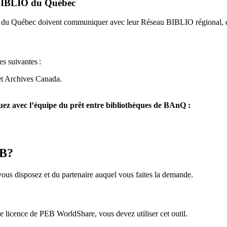
u BIBLIO du Québec
O du Québec doivent communiquer avec leur Réseau BIBLIO régional, q
es suivantes
:
et Archives Canada.
z avec l’équipe du prêt entre bibliothèques de BAnQ :
EB?
us disposez et du partenaire auquel vous faites la demande.
icence de PEB WorldShare, vous devez utiliser cet outil.