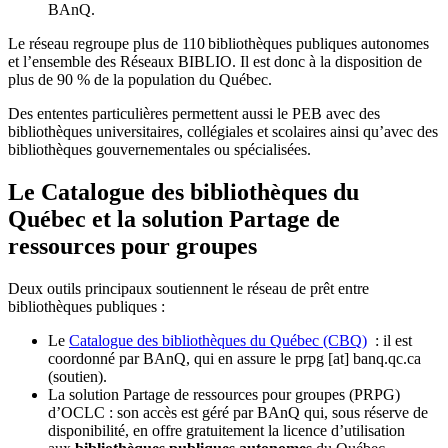
BAnQ.
Le réseau regroupe plus de 110
biblioth
è
ques publiques autonomes
et l
’
ensemble des R
é
seaux BIBLIO. Il est donc
à
la disposition de
plus de 90 % de la population du Qu
é
bec.
Des ententes particulières permettent aussi le PEB avec des
bibliothèques universitaires, collégiales et scolaires ainsi qu’avec des
bibliothèques gouvernementales ou spécialisées.
Le Catalogue des bibliothèques du
Québec et la solution Partage de
ressources pour groupes
Deux outils principaux soutiennent le réseau de prêt entre
bibliothèques publiques :
Le
Catalogue des bibliothèques du Québec (CBQ)
: il est
coordonné par BAnQ, qui en assure le
prpg
[at]
banq.qc.ca
(soutien)
.
La solution Partage de ressources pour groupes (PRPG)
d’OCLC : son accès est géré par BAnQ qui, sous réserve de
disponibilité, en offre gratuitement la licence d’utilisation