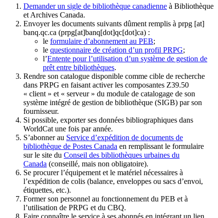
Demander un sigle de bibliothèque canadienne
à Bibliothèque
et Archives Canada.
Envoyer les documents suivants dûment remplis à
prpg
[at]
banq.qc.ca
(prpg[at]banq[dot]qc[dot]ca)
:
le
formulaire d’abonnement au PEB
;
le
questionnaire de création d’un profil PRPG
;
l’
Entente pour l’utilisation d’un système de gestion de
prêt entre bibliothèques
.
Rendre son catalogue disponible comme cible de recherche
dans PRPG en faisant activer les composantes Z39.50
« client » et « serveur » du module de catalogage de son
système intégré de gestion de bibliothèque (SIGB) par son
fournisseur
.
Si possible, exporter ses données bibliographiques dans
WorldCat une fois par année.
S’abonner au
Service d’expédition de documents de
bibliothèque de Postes Canada
en remplissant le formulaire
sur le site du
Conseil des bibliothèques urbaines du
Canada
(conseillé, mais non obligatoire).
Se procurer l’équipement et le matériel nécessaires à
l’expédition de colis (balance, enveloppes ou sacs d’envoi,
étiquettes, etc.).
Former son personnel au fonctionnement du PEB et à
l’utilisation de PRPG et du CBQ.
Faire connaître le service à ses abonnés en intégrant un lien