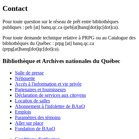
Contact
Pour toute question sur le réseau de prêt entre bibliothèques
publiques :
peb
[at]
banq.qc.ca
(peb[at]banq[dot]qc[dot]ca)
.
Pour toute demande technique relative à PRPG ou au Catalogue des
bibliothèques du Québec :
prpg
[at]
banq.qc.ca
(prpg[at]banq[dot]qc[dot]ca)
.
Bibliothèque et Archives nationales du Québec
Salle de presse
Nétiquette
Accès à l'information et vie privée
Partenaires et fournisseurs
Déclaration de services aux citoyens
Location de salles
Abonnement à l'infolettre de BAnQ
Emplois
Paramètres des témoins
Aller sur place
Fondation de BAnQ