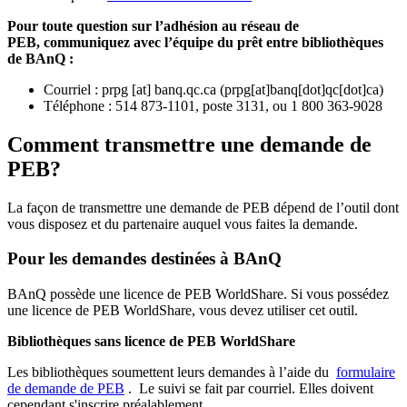
Pour toute question sur l’adhésion au réseau de
PEB,
communiquez avec l’équipe du prêt entre bibliothèques
de BAnQ :
Courriel
:
prpg
[at]
banq.qc.ca
(
prpg[at]banq[dot]qc[dot]ca
)
Téléphone : 514 873-1101, poste 3131, ou 1 800 363-9028
Comment transmettre une demande de
PEB?
La façon de transmettre une demande de PEB dépend de l’outil dont
vous disposez et du partenaire auquel vous faites la demande.
Pour les demandes destinées à BAnQ
BAnQ possède une licence de PEB WorldShare. Si vous possédez
une licence de PEB WorldShare, vous devez utiliser cet outil.
Bibliothèques sans licence de PEB WorldShare
Les bibliothèques soumettent leurs demandes à l’aide du
formulaire
de demande de PEB
.
Le suivi se fait par courriel.
Elles doivent
cependant s'inscrire préalablement.