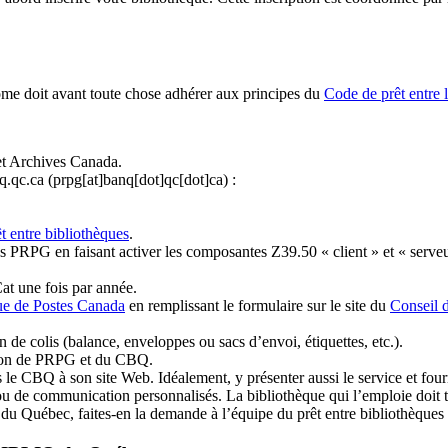
ome doit avant toute chose adhérer aux principes du
Code de prêt entre 
et Archives Canada.
q.qc.ca
(prpg[at]banq[dot]qc[dot]ca)
:
t entre bibliothèques
.
 PRPG en faisant activer les composantes Z39.50 « client » et « serveu
at une fois par année.
ue de Postes Canada
en remplissant le formulaire sur le site du
Conseil 
n de colis (balance, enveloppes ou sacs d’envoi, étiquettes, etc.).
ation de PRPG et du CBQ.
 le CBQ à son site Web. Idéalement, y présenter aussi le service et fourni
u de communication personnalisés. La bibliothèque qui l’emploie doit tou
s du Québec, faites-en la demande à l’équipe du prêt entre bibliothèqu