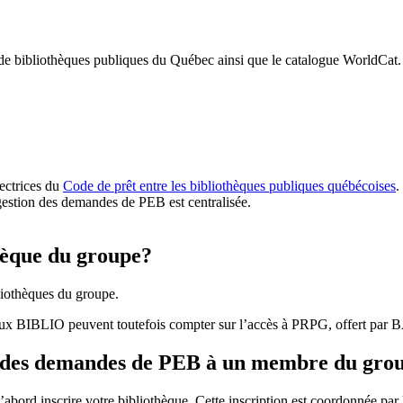
 de bibliothèques publiques du Québec ainsi que le catalogue WorldCat.
rectrices du
Code de prêt entre les bibliothèques publiques québécoises
.
gestion des demandes de PEB est centralisée.
hèque du groupe?
iothèques du groupe.
aux BIBLIO peuvent toutefois compter sur l’accès à PRPG, offert par
r des demandes de PEB à un membre du gro
bord inscrire votre bibliothèque. Cette inscription est coordonnée pa