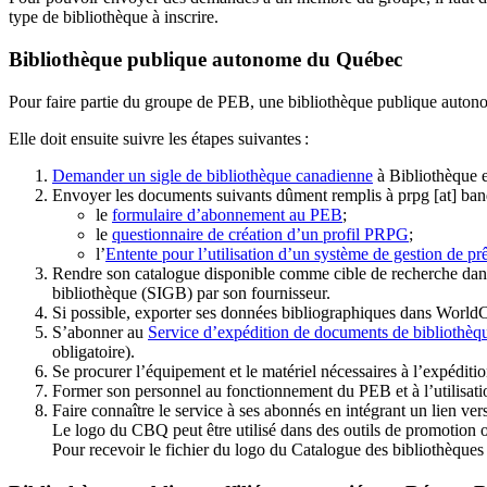
type de bibliothèque à inscrire.
Bibliothèque publique autonome du Québec
Pour faire partie du groupe de PEB, une bibliothèque publique auton
Elle doit ensuite suivre les étapes suivantes
:
Demander un sigle de bibliothèque canadienne
à Bibliothèque 
Envoyer les documents suivants dûment remplis à
prpg
[at]
ban
le
formulaire d’abonnement au PEB
;
le
questionnaire de création d’un profil PRPG
;
l’
Entente pour l’utilisation d’un système de gestion de prê
Rendre son catalogue disponible comme cible de recherche dans
bibliothèque (SIGB) par son fournisseur
.
Si possible, exporter ses données bibliographiques dans WorldC
S’abonner au
Service d’expédition de documents de bibliothèq
obligatoire).
Se procurer l’équipement et le matériel nécessaires à l’expéditio
Former son personnel au fonctionnement du PEB et à l’utilis
Faire connaître le service à ses abonnés en intégrant un lien vers
Le logo du CBQ peut être utilisé dans des outils de promotion o
Pour recevoir le fichier du logo du Catalogue des bibliothèque