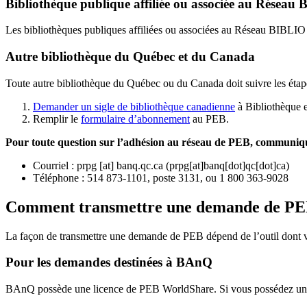
Bibliothèque publique affiliée ou associée au Résea
Les bibliothèques publiques affiliées ou associées au Réseau BIBLI
Autre bibliothèque du Québec et du Canada
Toute autre bibliothèque du Québec ou du Canada doit suivre les étap
Demander un sigle de bibliothèque canadienne
à Bibliothèque 
Remplir le
f
ormulaire d’abonnement
au PEB.
Pour toute question sur l’adhésion au réseau de PEB,
communique
Courriel
:
prpg
[at]
banq.qc.ca
(
prpg[at]banq[dot]qc[dot]ca
)
Téléphone : 514 873-1101, poste 3131, ou 1 800 363-9028
Comment transmettre une demande de P
La façon de transmettre une demande de PEB dépend de l’outil dont vo
Pour les demandes destinées à BAnQ
BAnQ possède une licence de PEB WorldShare. Si vous possédez une l