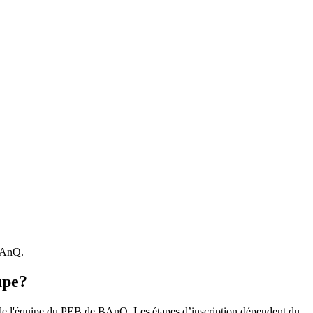
 BAnQ.
upe?
r le l'équipe du PEB de BAnQ. Les étapes d’inscription dépendent du