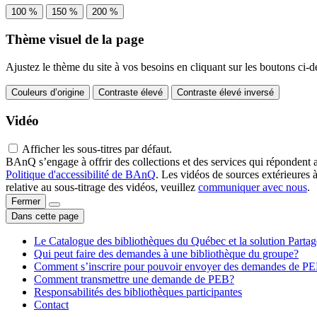
100 %
150 %
200 %
Thème visuel de la page
Ajustez le thème du site à vos besoins en cliquant sur les boutons ci-d
Couleurs d’origine
Contraste élevé
Contraste élevé inversé
Vidéo
Afficher les sous-titres par défaut.
BAnQ s’engage à offrir des collections et des services qui répondent 
Politique d'accessibilité de BAnQ
. Les vidéos de sources extérieures 
relative au sous-titrage des vidéos, veuillez
communiquer avec nous
.
Fermer
Dans cette page
Le Catalogue des bibliothèques du Québec et la solution Parta
Qui peut faire des demandes à une bibliothèque du groupe?
Comment s’inscrire pour pouvoir envoyer des demandes de P
Comment transmettre une demande de PEB?
Responsabilités des bibliothèques participantes
Contact