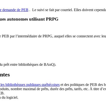
de demande de PEB
.
Le suivi se fait par courriel.
Elles doivent cependan
ques autonomes utilisant PRPG
EB par l’intermédiaire de PRPG, auquel elles se connectent avec leur i
u prêt entre bibliothèques de BAnQ)
.
antes
 les bibliothèques publiques québécoises
et des politiques de PEB des b
duits, nombre maximal de prêts, durée des prêts, tarifs, etc. À titre d’
EB.
n du logiciel.