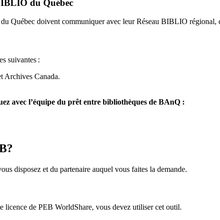
u BIBLIO du Québec
O du Québec doivent communiquer avec leur Réseau BIBLIO régional, q
es suivantes
:
et Archives Canada.
z avec l’équipe du prêt entre bibliothèques de BAnQ :
EB?
us disposez et du partenaire auquel vous faites la demande.
icence de PEB WorldShare, vous devez utiliser cet outil.