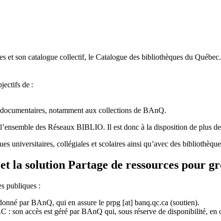
 et son catalogue collectif, le Catalogue des bibliothèques du Québec.
jectifs de
:
ces documentaires, notamment aux collections de BAnQ.
l
’
ensemble des R
é
seaux BIBLIO. Il est donc
à
la disposition de plus d
ues universitaires, collégiales et scolaires ainsi qu’avec des bibliothè
et la solution Partage de ressources pour g
es publiques :
rdonné par BAnQ, qui en assure le
prpg
[at]
banq.qc.ca
(soutien)
.
 son accès est géré par BAnQ qui, sous réserve de disponibilité, en off