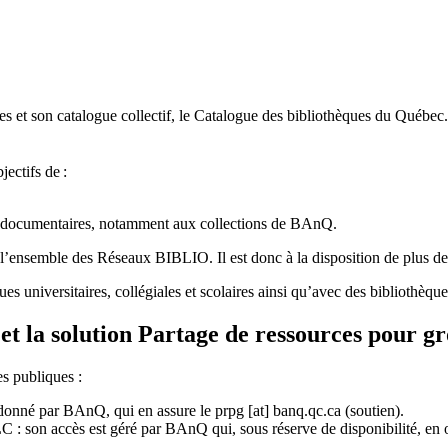
 et son catalogue collectif, le Catalogue des bibliothèques du Québec.
jectifs de
:
ces documentaires, notamment aux collections de BAnQ.
l
’
ensemble des R
é
seaux BIBLIO. Il est donc
à
la disposition de plus d
ues universitaires, collégiales et scolaires ainsi qu’avec des bibliothè
et la solution Partage de ressources pour g
es publiques :
rdonné par BAnQ, qui en assure le
prpg
[at]
banq.qc.ca
(soutien)
.
 son accès est géré par BAnQ qui, sous réserve de disponibilité, en off