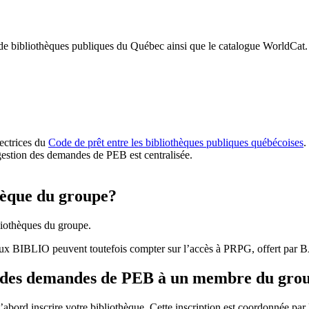
 de bibliothèques publiques du Québec ainsi que le catalogue WorldCat.
rectrices du
Code de prêt entre les bibliothèques publiques québécoises
.
gestion des demandes de PEB est centralisée.
hèque du groupe?
iothèques du groupe.
aux BIBLIO peuvent toutefois compter sur l’accès à PRPG, offert par
r des demandes de PEB à un membre du gro
bord inscrire votre bibliothèque. Cette inscription est coordonnée pa