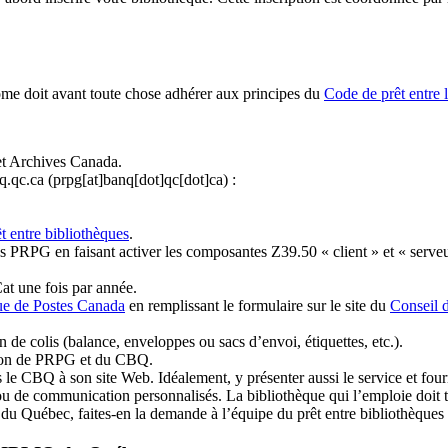
ome doit avant toute chose adhérer aux principes du
Code de prêt entre 
et Archives Canada.
q.qc.ca
(prpg[at]banq[dot]qc[dot]ca)
:
t entre bibliothèques
.
 PRPG en faisant activer les composantes Z39.50 « client » et « serveu
at une fois par année.
ue de Postes Canada
en remplissant le formulaire sur le site du
Conseil 
n de colis (balance, enveloppes ou sacs d’envoi, étiquettes, etc.).
ation de PRPG et du CBQ.
 le CBQ à son site Web. Idéalement, y présenter aussi le service et fourni
u de communication personnalisés. La bibliothèque qui l’emploie doit tou
s du Québec, faites-en la demande à l’équipe du prêt entre bibliothèqu