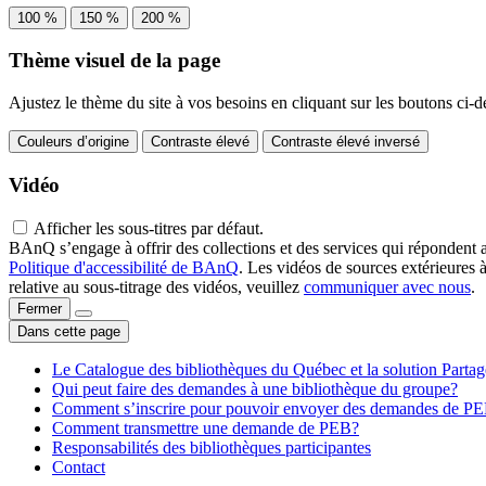
100 %
150 %
200 %
Thème visuel de la page
Ajustez le thème du site à vos besoins en cliquant sur les boutons ci-d
Couleurs d’origine
Contraste élevé
Contraste élevé inversé
Vidéo
Afficher les sous-titres par défaut.
BAnQ s’engage à offrir des collections et des services qui répondent 
Politique d'accessibilité de BAnQ
. Les vidéos de sources extérieures 
relative au sous-titrage des vidéos, veuillez
communiquer avec nous
.
Fermer
Dans cette page
Le Catalogue des bibliothèques du Québec et la solution Parta
Qui peut faire des demandes à une bibliothèque du groupe?
Comment s’inscrire pour pouvoir envoyer des demandes de P
Comment transmettre une demande de PEB?
Responsabilités des bibliothèques participantes
Contact