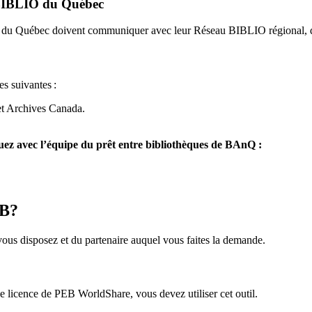
u BIBLIO du Québec
O du Québec doivent communiquer avec leur Réseau BIBLIO régional, q
es suivantes
:
et Archives Canada.
z avec l’équipe du prêt entre bibliothèques de BAnQ :
EB?
us disposez et du partenaire auquel vous faites la demande.
icence de PEB WorldShare, vous devez utiliser cet outil.