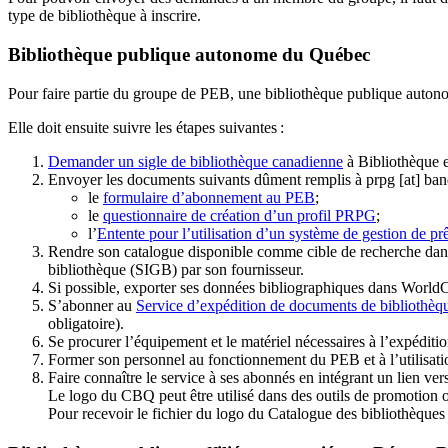
type de bibliothèque à inscrire.
Bibliothèque publique autonome du Québec
Pour faire partie du groupe de PEB, une bibliothèque publique auton
Elle doit ensuite suivre les étapes suivantes
:
Demander un sigle de bibliothèque canadienne
à Bibliothèque 
Envoyer les documents suivants dûment remplis à
prpg
[at]
ban
le
formulaire d’abonnement au PEB
;
le
questionnaire de création d’un profil PRPG
;
l’
Entente pour l’utilisation d’un système de gestion de prê
Rendre son catalogue disponible comme cible de recherche dans
bibliothèque (SIGB) par son fournisseur
.
Si possible, exporter ses données bibliographiques dans WorldC
S’abonner au
Service d’expédition de documents de bibliothèq
obligatoire).
Se procurer l’équipement et le matériel nécessaires à l’expéditio
Former son personnel au fonctionnement du PEB et à l’utilis
Faire connaître le service à ses abonnés en intégrant un lien vers
Le logo du CBQ peut être utilisé dans des outils de promotion o
Pour recevoir le fichier du logo du Catalogue des bibliothèque