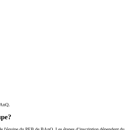
 BAnQ.
upe?
r le l'équipe du PEB de BAnQ. Les étapes d’inscription dépendent du