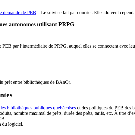
de demande de PEB
.
Le suivi se fait par courriel.
Elles doivent cependan
ques autonomes utilisant PRPG
EB par l’intermédiaire de PRPG, auquel elles se connectent avec leur i
u prêt entre bibliothèques de BAnQ)
.
antes
 les bibliothèques publiques québécoises
et des politiques de PEB des b
duits, nombre maximal de prêts, durée des prêts, tarifs, etc. À titre d’
EB.
n du logiciel.