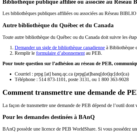
Bibliothèque publique affiliée ou associée au Résea
Les bibliothèques publiques affiliées ou associées au Réseau BIBLI
Autre bibliothèque du Québec et du Canada
Toute autre bibliothèque du Québec ou du Canada doit suivre les étap
Demander un sigle de bibliothèque canadienne
à Bibliothèque 
Remplir le
f
ormulaire d’abonnement
au PEB.
Pour toute question sur l’adhésion au réseau de PEB,
communique
Courriel
:
prpg
[at]
banq.qc.ca
(
prpg[at]banq[dot]qc[dot]ca
)
Téléphone : 514 873-1101, poste 3131, ou 1 800 363-9028
Comment transmettre une demande de P
La façon de transmettre une demande de PEB dépend de l’outil dont vo
Pour les demandes destinées à BAnQ
BAnQ possède une licence de PEB WorldShare. Si vous possédez une l