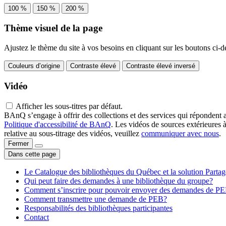
100 %
150 %
200 %
Thème visuel de la page
Ajustez le thème du site à vos besoins en cliquant sur les boutons ci-d
Couleurs d’origine
Contraste élevé
Contraste élevé inversé
Vidéo
Afficher les sous-titres par défaut.
BAnQ s’engage à offrir des collections et des services qui répondent 
Politique d'accessibilité de BAnQ
. Les vidéos de sources extérieures 
relative au sous-titrage des vidéos, veuillez
communiquer avec nous
.
Fermer
Dans cette page
Le Catalogue des bibliothèques du Québec et la solution Parta
Qui peut faire des demandes à une bibliothèque du groupe?
Comment s’inscrire pour pouvoir envoyer des demandes de P
Comment transmettre une demande de PEB?
Responsabilités des bibliothèques participantes
Contact