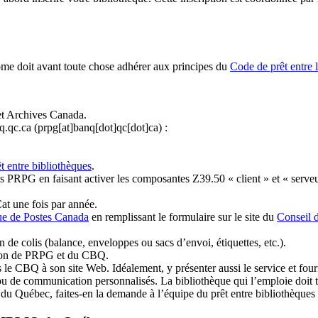
ome doit avant toute chose adhérer aux principes du
Code de prêt entre 
et Archives Canada.
q.qc.ca
(prpg[at]banq[dot]qc[dot]ca)
:
t entre bibliothèques
.
 PRPG en faisant activer les composantes Z39.50 « client » et « serveu
at une fois par année.
ue de Postes Canada
en remplissant le formulaire sur le site du
Conseil 
n de colis (balance, enveloppes ou sacs d’envoi, étiquettes, etc.).
ation de PRPG et du CBQ.
 le CBQ à son site Web. Idéalement, y présenter aussi le service et fourni
u de communication personnalisés. La bibliothèque qui l’emploie doit tou
s du Québec, faites-en la demande à l’équipe du prêt entre bibliothèqu