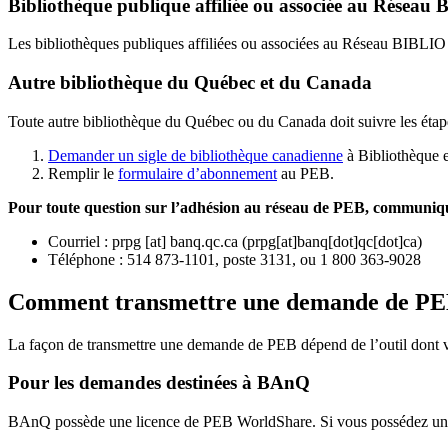
Bibliothèque publique affiliée ou associée au Résea
Les bibliothèques publiques affiliées ou associées au Réseau BIBLI
Autre bibliothèque du Québec et du Canada
Toute autre bibliothèque du Québec ou du Canada doit suivre les étap
Demander un sigle de bibliothèque canadienne
à Bibliothèque 
Remplir le
f
ormulaire d’abonnement
au PEB.
Pour toute question sur l’adhésion au réseau de PEB,
communique
Courriel
:
prpg
[at]
banq.qc.ca
(
prpg[at]banq[dot]qc[dot]ca
)
Téléphone : 514 873-1101, poste 3131, ou 1 800 363-9028
Comment transmettre une demande de P
La façon de transmettre une demande de PEB dépend de l’outil dont vo
Pour les demandes destinées à BAnQ
BAnQ possède une licence de PEB WorldShare. Si vous possédez une l