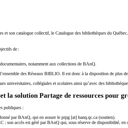
 et son catalogue collectif, le Catalogue des bibliothèques du Québec.
jectifs de
:
ces documentaires, notamment aux collections de BAnQ.
l
’
ensemble des R
é
seaux BIBLIO. Il est donc
à
la disposition de plus d
ues universitaires, collégiales et scolaires ainsi qu’avec des bibliothè
et la solution Partage de ressources pour g
es publiques :
rdonné par BAnQ, qui en assure le
prpg
[at]
banq.qc.ca
(soutien)
.
 son accès est géré par BAnQ qui, sous réserve de disponibilité, en off