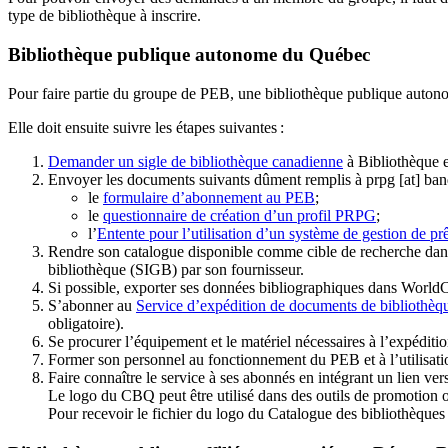
type de bibliothèque à inscrire.
Bibliothèque publique autonome du Québec
Pour faire partie du groupe de PEB, une bibliothèque publique auton
Elle doit ensuite suivre les étapes suivantes
:
Demander un sigle de bibliothèque canadienne
à Bibliothèque 
Envoyer les documents suivants dûment remplis à
prpg
[at]
ban
le
formulaire d’abonnement au PEB
;
le
questionnaire de création d’un profil PRPG
;
l’
Entente pour l’utilisation d’un système de gestion de prê
Rendre son catalogue disponible comme cible de recherche dans
bibliothèque (SIGB) par son fournisseur
.
Si possible, exporter ses données bibliographiques dans WorldC
S’abonner au
Service d’expédition de documents de bibliothèq
obligatoire).
Se procurer l’équipement et le matériel nécessaires à l’expéditio
Former son personnel au fonctionnement du PEB et à l’utilis
Faire connaître le service à ses abonnés en intégrant un lien vers
Le logo du CBQ peut être utilisé dans des outils de promotion o
Pour recevoir le fichier du logo du Catalogue des bibliothèque