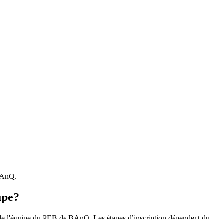
 BAnQ.
upe?
r le l'équipe du PEB de BAnQ. Les étapes d’inscription dépendent du