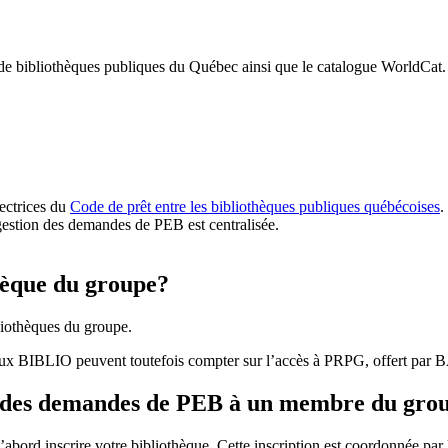
 de bibliothèques publiques du Québec ainsi que le catalogue WorldCat.
rectrices du
Code de prêt entre les bibliothèques publiques québécoises
.
gestion des demandes de PEB est centralisée.
hèque du groupe?
iothèques du groupe.
aux BIBLIO peuvent toutefois compter sur l’accès à PRPG, offert par
r des demandes de PEB à un membre du gro
bord inscrire votre bibliothèque. Cette inscription est coordonnée pa