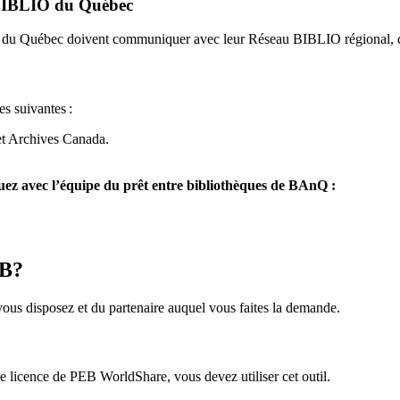
u BIBLIO du Québec
O du Québec doivent communiquer avec leur Réseau BIBLIO régional, q
es suivantes
:
et Archives Canada.
z avec l’équipe du prêt entre bibliothèques de BAnQ :
EB?
us disposez et du partenaire auquel vous faites la demande.
icence de PEB WorldShare, vous devez utiliser cet outil.