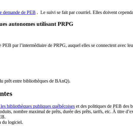
de demande de PEB
.
Le suivi se fait par courriel.
Elles doivent cependan
ques autonomes utilisant PRPG
EB par l’intermédiaire de PRPG, auquel elles se connectent avec leur i
u prêt entre bibliothèques de BAnQ)
.
antes
 les bibliothèques publiques québécoises
et des politiques de PEB des b
duits, nombre maximal de prêts, durée des prêts, tarifs, etc. À titre d’
EB.
n du logiciel.