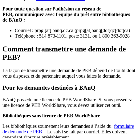
Pour toute question sur l’adhésion au réseau de
PEB,
communiquez avec l’équipe du prêt entre bibliothèques
de BAnQ :
Courriel
:
prpg
[at]
banq.qc.ca
(
prpg[at]banq[dot]qc[dot]ca
)
Téléphone : 514 873-1101, poste 3131, ou 1 800 363-9028
Comment transmettre une demande de
PEB?
La façon de transmettre une demande de PEB dépend de l’outil dont
vous disposez et du partenaire auquel vous faites la demande.
Pour les demandes destinées à BAnQ
BAnQ possède une licence de PEB WorldShare. Si vous possédez
une licence de PEB WorldShare, vous devez utiliser cet outil.
Bibliothèques sans licence de PEB WorldShare
Les bibliothèques soumettent leurs demandes à l’aide du
formulaire
de demande de PEB
.
Le suivi se fait par courriel.
Elles doivent
cependant s'inscrire préalablement.