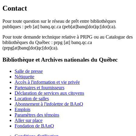
Contact
Pour toute question sur le réseau de prêt entre bibliothèques
publiques :
peb
[at]
banq.qc.ca
(peb[at]banq[dot]qc[dot]ca)
.
Pour toute demande technique relative à PRPG ou au Catalogue des
bibliothèques du Québec :
prpg
[at]
banq.qc.ca
(prpg[at]banq[dot]qc[dot]ca)
.
Bibliothèque et Archives nationales du Québec
Salle de presse
Nétiquette
Accès à l'information et vie privée
Partenaires et fournisseurs
Déclaration de services aux citoyens
Location de salles
Abonnement à l'infolettre de BAnQ
Emplois
Paramètres des témoins
Aller sur place
Fondation de BAnQ