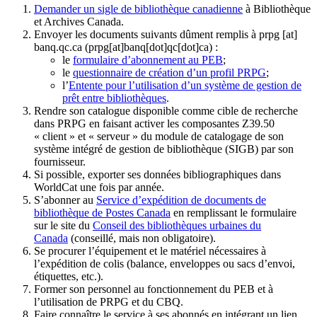
Demander un sigle de bibliothèque canadienne
à Bibliothèque
et Archives Canada.
Envoyer les documents suivants dûment remplis à
prpg
[at]
banq.qc.ca
(prpg[at]banq[dot]qc[dot]ca)
:
le
formulaire d’abonnement au PEB
;
le
questionnaire de création d’un profil PRPG
;
l’
Entente pour l’utilisation d’un système de gestion de
prêt entre bibliothèques
.
Rendre son catalogue disponible comme cible de recherche
dans PRPG en faisant activer les composantes Z39.50
« client » et « serveur » du module de catalogage de son
système intégré de gestion de bibliothèque (SIGB) par son
fournisseur
.
Si possible, exporter ses données bibliographiques dans
WorldCat une fois par année.
S’abonner au
Service d’expédition de documents de
bibliothèque de Postes Canada
en remplissant le formulaire
sur le site du
Conseil des bibliothèques urbaines du
Canada
(conseillé, mais non obligatoire).
Se procurer l’équipement et le matériel nécessaires à
l’expédition de colis (balance, enveloppes ou sacs d’envoi,
étiquettes, etc.).
Former son personnel au fonctionnement du PEB et à
l’utilisation de PRPG et du CBQ.
Faire connaître le service à ses abonnés en intégrant un lien