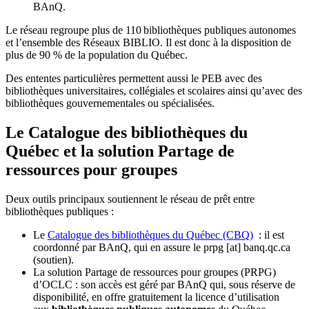
BAnQ.
Le réseau regroupe plus de 110
biblioth
è
ques publiques autonomes
et l
’
ensemble des R
é
seaux BIBLIO. Il est donc
à
la disposition de
plus de 90 % de la population du Qu
é
bec.
Des ententes particulières permettent aussi le PEB avec des
bibliothèques universitaires, collégiales et scolaires ainsi qu’avec des
bibliothèques gouvernementales ou spécialisées.
Le Catalogue des bibliothèques du
Québec et la solution Partage de
ressources pour groupes
Deux outils principaux soutiennent le réseau de prêt entre
bibliothèques publiques :
Le
Catalogue des bibliothèques du Québec (CBQ)
: il est
coordonné par BAnQ, qui en assure le
prpg
[at]
banq.qc.ca
(soutien)
.
La solution Partage de ressources pour groupes (PRPG)
d’OCLC : son accès est géré par BAnQ qui, sous réserve de
disponibilité, en offre gratuitement la licence d’utilisation