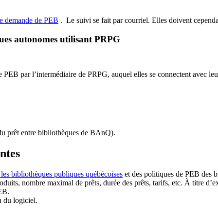
de demande de PEB
.
Le suivi se fait par courriel.
Elles doivent cependan
ques autonomes utilisant PRPG
EB par l’intermédiaire de PRPG, auquel elles se connectent avec leur i
u prêt entre bibliothèques de BAnQ)
.
antes
 les bibliothèques publiques québécoises
et des politiques de PEB des b
duits, nombre maximal de prêts, durée des prêts, tarifs, etc. À titre d’
EB.
n du logiciel.