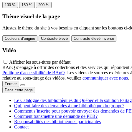
100 %
150 %
200 %
Thème visuel de la page
Ajustez le thème du site à vos besoins en cliquant sur les boutons ci-d
Couleurs d’origine
Contraste élevé
Contraste élevé inversé
Vidéo
Afficher les sous-titres par défaut.
BAnQ s’engage à offrir des collections et des services qui répondent 
Politique d'accessibilité de BAnQ
. Les vidéos de sources extérieures 
relative au sous-titrage des vidéos, veuillez
communiquer avec nous
.
Fermer
Dans cette page
Le Catalogue des bibliothèques du Québec et la solution Parta
Qui peut faire des demandes à une bibliothèque du groupe?
Comment s’inscrire pour pouvoir envoyer des demandes de P
Comment transmettre une demande de PEB?
Responsabilités des bibliothèques participantes
Contact