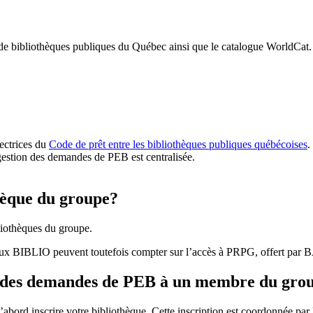
 de bibliothèques publiques du Québec ainsi que le catalogue WorldCat.
rectrices du
Code de prêt entre les bibliothèques publiques québécoises
.
gestion des demandes de PEB est centralisée.
hèque du groupe?
iothèques du groupe.
aux BIBLIO peuvent toutefois compter sur l’accès à PRPG, offert par
r des demandes de PEB à un membre du gro
bord inscrire votre bibliothèque. Cette inscription est coordonnée pa