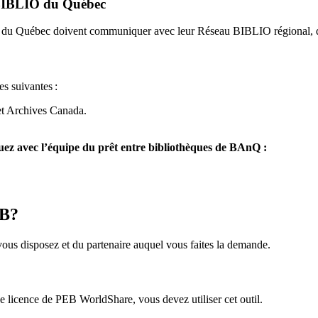
u BIBLIO du Québec
O du Québec doivent communiquer avec leur Réseau BIBLIO régional, q
es suivantes
:
et Archives Canada.
z avec l’équipe du prêt entre bibliothèques de BAnQ :
EB?
us disposez et du partenaire auquel vous faites la demande.
icence de PEB WorldShare, vous devez utiliser cet outil.