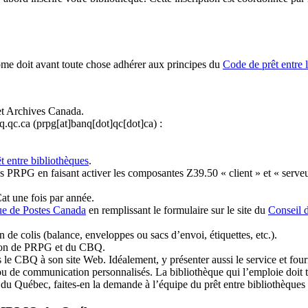
ome doit avant toute chose adhérer aux principes du
Code de prêt entre 
et Archives Canada.
q.qc.ca
(prpg[at]banq[dot]qc[dot]ca)
:
t entre bibliothèques
.
 PRPG en faisant activer les composantes Z39.50 « client » et « serveu
at une fois par année.
ue de Postes Canada
en remplissant le formulaire sur le site du
Conseil 
n de colis (balance, enveloppes ou sacs d’envoi, étiquettes, etc.).
ation de PRPG et du CBQ.
 le CBQ à son site Web. Idéalement, y présenter aussi le service et fourni
u de communication personnalisés. La bibliothèque qui l’emploie doit tou
s du Québec, faites-en la demande à l’équipe du prêt entre bibliothèqu