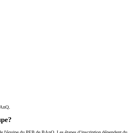
 BAnQ.
upe?
r le l'équipe du PEB de BAnQ. Les étapes d’inscription dépendent du