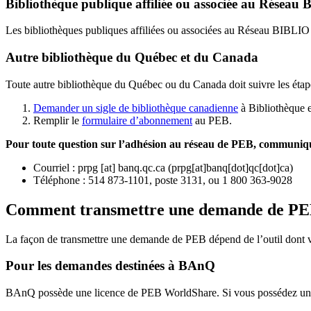
Bibliothèque publique affiliée ou associée au Résea
Les bibliothèques publiques affiliées ou associées au Réseau BIBLI
Autre bibliothèque du Québec et du Canada
Toute autre bibliothèque du Québec ou du Canada doit suivre les étap
Demander un sigle de bibliothèque canadienne
à Bibliothèque 
Remplir le
f
ormulaire d’abonnement
au PEB.
Pour toute question sur l’adhésion au réseau de PEB,
communique
Courriel
:
prpg
[at]
banq.qc.ca
(
prpg[at]banq[dot]qc[dot]ca
)
Téléphone : 514 873-1101, poste 3131, ou 1 800 363-9028
Comment transmettre une demande de P
La façon de transmettre une demande de PEB dépend de l’outil dont vo
Pour les demandes destinées à BAnQ
BAnQ possède une licence de PEB WorldShare. Si vous possédez une l