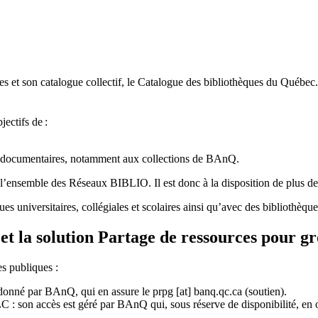
 et son catalogue collectif, le Catalogue des bibliothèques du Québec.
jectifs de
:
ces documentaires, notamment aux collections de BAnQ.
l
’
ensemble des R
é
seaux BIBLIO. Il est donc
à
la disposition de plus d
ues universitaires, collégiales et scolaires ainsi qu’avec des bibliothè
et la solution Partage de ressources pour g
es publiques :
rdonné par BAnQ, qui en assure le
prpg
[at]
banq.qc.ca
(soutien)
.
 son accès est géré par BAnQ qui, sous réserve de disponibilité, en off