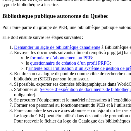
type de bibliothèque à inscrire.
Bibliothèque publique autonome du Québec
Pour faire partie du groupe de PEB, une bibliothèque publique auton
Elle doit ensuite suivre les étapes suivantes
:
Demander un sigle de bibliothèque canadienne
à Bibliothèque 
Envoyer les documents suivants dûment remplis à
prpg
[at]
ban
le
formulaire d’abonnement au PEB
;
le
questionnaire de création d’un profil PRPG
;
l’
Entente pour l’utilisation d’un système de gestion de prê
Rendre son catalogue disponible comme cible de recherche dans
bibliothèque (SIGB) par son fournisseur
.
Si possible, exporter ses données bibliographiques dans WorldC
S’abonner au
Service d’expédition de documents de bibliothèq
obligatoire).
Se procurer l’équipement et le matériel nécessaires à l’expéditio
Former son personnel au fonctionnement du PEB et à l’utilis
Faire connaître le service à ses abonnés en intégrant un lien vers
Le logo du CBQ peut être utilisé dans des outils de promotion o
Pour recevoir le fichier du logo du Catalogue des bibliothèque