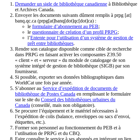
Demander un sigle de bibliothèque canadienne
à Bibliothèque
et Archives Canada.
Envoyer les documents suivants dûment remplis à
prpg
[at]
banq.qc.ca
(prpg[at]banq[dot]qc[dot]ca)
:
le
formulaire d’abonnement au PEB
;
le
questionnaire de création d’un profil PRPG
;
l’
Entente pour l’utilisation d’un système de gestion de
prêt entre bibliothèques
.
Rendre son catalogue disponible comme cible de recherche
dans PRPG en faisant activer les composantes Z39.50
« client » et « serveur » du module de catalogage de son
système intégré de gestion de bibliothèque (SIGB) par son
fournisseur
.
Si possible, exporter ses données bibliographiques dans
WorldCat une fois par année.
S’abonner au
Service d’expédition de documents de
bibliothèque de Postes Canada
en remplissant le formulaire
sur le site du
Conseil des bibliothèques urbaines du
Canada
(conseillé, mais non obligatoire).
Se procurer l’équipement et le matériel nécessaires à
l’expédition de colis (balance, enveloppes ou sacs d’envoi,
étiquettes, etc.).
Former son personnel au fonctionnement du PEB et à
l’utilisation de PRPG et du CBQ.
Faire connaître le service à ses abonnés en intégrant un lien