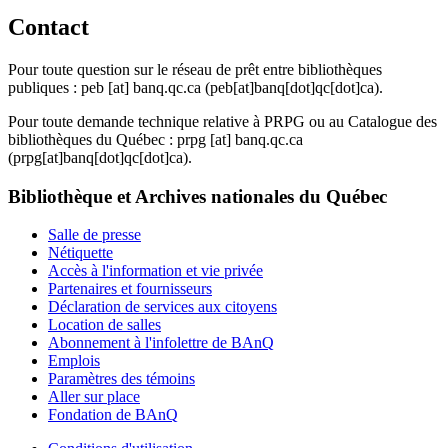
Contact
Pour toute question sur le réseau de prêt entre bibliothèques
publiques :
peb
[at]
banq.qc.ca
(peb[at]banq[dot]qc[dot]ca)
.
Pour toute demande technique relative à PRPG ou au Catalogue des
bibliothèques du Québec :
prpg
[at]
banq.qc.ca
(prpg[at]banq[dot]qc[dot]ca)
.
Bibliothèque et Archives nationales du Québec
Salle de presse
Nétiquette
Accès à l'information et vie privée
Partenaires et fournisseurs
Déclaration de services aux citoyens
Location de salles
Abonnement à l'infolettre de BAnQ
Emplois
Paramètres des témoins
Aller sur place
Fondation de BAnQ