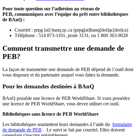
Pour toute question sur l’adhésion au réseau de
PEB,
communiquez avec l’équipe du prêt entre bibliothèques
de BAnQ :
Courriel
:
prpg
[at]
banq.qc.ca
(
prpg[at]banq[dot]qc[dot]ca
)
Téléphone : 514 873-1101, poste 3131, ou 1 800 363-9028
Comment transmettre une demande de
PEB?
La façon de transmettre une demande de PEB dépend de l’outil dont
vous disposez et du partenaire auquel vous faites la demande.
Pour les demandes destinées à BAnQ
BAnQ possède une licence de PEB WorldShare. Si vous possédez
une licence de PEB WorldShare, vous devez utiliser cet outil.
Bibliothèques sans licence de PEB WorldShare
Les bibliothèques soumettent leurs demandes à l’aide du
formulaire
de demande de PEB
.
Le suivi se fait par courriel.
Elles doivent
cependant s'inscrire préalablement.