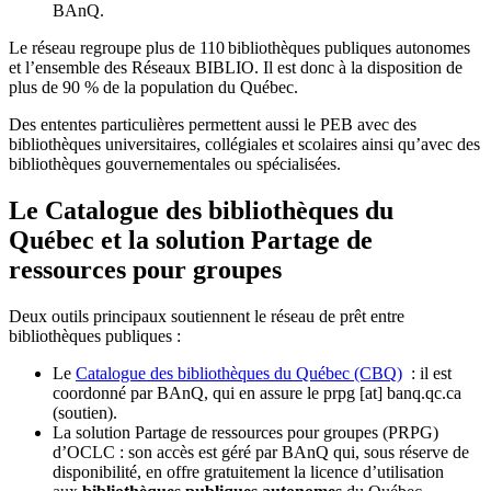
BAnQ.
Le réseau regroupe plus de 110
biblioth
è
ques publiques autonomes
et l
’
ensemble des R
é
seaux BIBLIO. Il est donc
à
la disposition de
plus de 90 % de la population du Qu
é
bec.
Des ententes particulières permettent aussi le PEB avec des
bibliothèques universitaires, collégiales et scolaires ainsi qu’avec des
bibliothèques gouvernementales ou spécialisées.
Le Catalogue des bibliothèques du
Québec et la solution Partage de
ressources pour groupes
Deux outils principaux soutiennent le réseau de prêt entre
bibliothèques publiques :
Le
Catalogue des bibliothèques du Québec (CBQ)
: il est
coordonné par BAnQ, qui en assure le
prpg
[at]
banq.qc.ca
(soutien)
.
La solution Partage de ressources pour groupes (PRPG)
d’OCLC : son accès est géré par BAnQ qui, sous réserve de
disponibilité, en offre gratuitement la licence d’utilisation