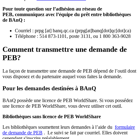
Pour toute question sur l’adhésion au réseau de
PEB,
communiquez avec l’équipe du prêt entre bibliothèques
de BAnQ :
Courriel
:
prpg
[at]
banq.qc.ca
(
prpg[at]banq[dot]qc[dot]ca
)
Téléphone : 514 873-1101, poste 3131, ou 1 800 363-9028
Comment transmettre une demande de
PEB?
La façon de transmettre une demande de PEB dépend de l’outil dont
vous disposez et du partenaire auquel vous faites la demande.
Pour les demandes destinées à BAnQ
BAnQ possède une licence de PEB WorldShare. Si vous possédez
une licence de PEB WorldShare, vous devez utiliser cet outil.
Bibliothèques sans licence de PEB WorldShare
Les bibliothèques soumettent leurs demandes à l’aide du
formulaire
de demande de PEB
.
Le suivi se fait par courriel.
Elles doivent
cependant s'inscrire préalablement.