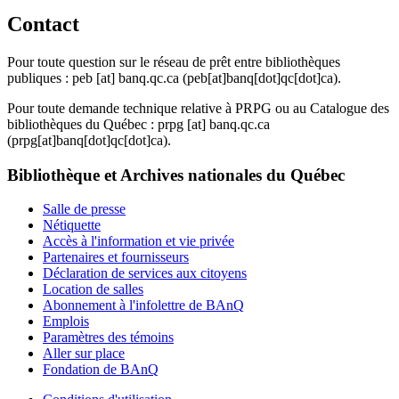
Contact
Pour toute question sur le réseau de prêt entre bibliothèques
publiques :
peb
[at]
banq.qc.ca
(peb[at]banq[dot]qc[dot]ca)
.
Pour toute demande technique relative à PRPG ou au Catalogue des
bibliothèques du Québec :
prpg
[at]
banq.qc.ca
(prpg[at]banq[dot]qc[dot]ca)
.
Bibliothèque et Archives nationales du Québec
Salle de presse
Nétiquette
Accès à l'information et vie privée
Partenaires et fournisseurs
Déclaration de services aux citoyens
Location de salles
Abonnement à l'infolettre de BAnQ
Emplois
Paramètres des témoins
Aller sur place
Fondation de BAnQ