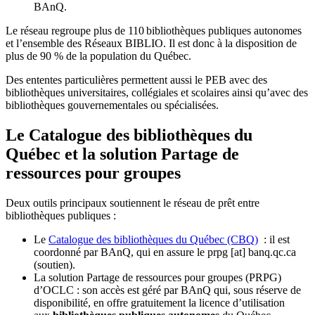
BAnQ.
Le réseau regroupe plus de 110
biblioth
è
ques publiques autonomes
et l
’
ensemble des R
é
seaux BIBLIO. Il est donc
à
la disposition de
plus de 90 % de la population du Qu
é
bec.
Des ententes particulières permettent aussi le PEB avec des
bibliothèques universitaires, collégiales et scolaires ainsi qu’avec des
bibliothèques gouvernementales ou spécialisées.
Le Catalogue des bibliothèques du
Québec et la solution Partage de
ressources pour groupes
Deux outils principaux soutiennent le réseau de prêt entre
bibliothèques publiques :
Le
Catalogue des bibliothèques du Québec (CBQ)
: il est
coordonné par BAnQ, qui en assure le
prpg
[at]
banq.qc.ca
(soutien)
.
La solution Partage de ressources pour groupes (PRPG)
d’OCLC : son accès est géré par BAnQ qui, sous réserve de
disponibilité, en offre gratuitement la licence d’utilisation