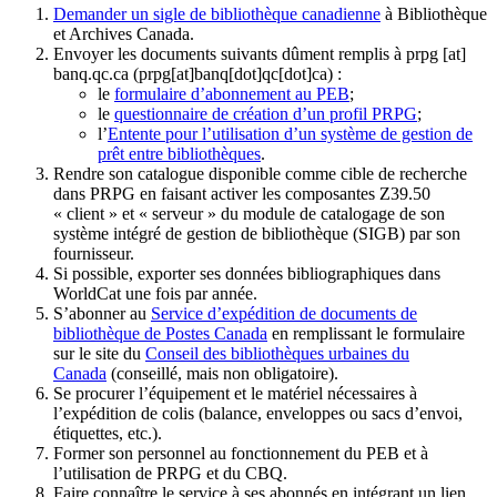
Demander un sigle de bibliothèque canadienne
à Bibliothèque
et Archives Canada.
Envoyer les documents suivants dûment remplis à
prpg
[at]
banq.qc.ca
(prpg[at]banq[dot]qc[dot]ca)
:
le
formulaire d’abonnement au PEB
;
le
questionnaire de création d’un profil PRPG
;
l’
Entente pour l’utilisation d’un système de gestion de
prêt entre bibliothèques
.
Rendre son catalogue disponible comme cible de recherche
dans PRPG en faisant activer les composantes Z39.50
« client » et « serveur » du module de catalogage de son
système intégré de gestion de bibliothèque (SIGB) par son
fournisseur
.
Si possible, exporter ses données bibliographiques dans
WorldCat une fois par année.
S’abonner au
Service d’expédition de documents de
bibliothèque de Postes Canada
en remplissant le formulaire
sur le site du
Conseil des bibliothèques urbaines du
Canada
(conseillé, mais non obligatoire).
Se procurer l’équipement et le matériel nécessaires à
l’expédition de colis (balance, enveloppes ou sacs d’envoi,
étiquettes, etc.).
Former son personnel au fonctionnement du PEB et à
l’utilisation de PRPG et du CBQ.
Faire connaître le service à ses abonnés en intégrant un lien