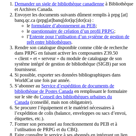
Demander un sigle de bibliothèque canadienne
à Bibliothèque
et Archives Canada.
Envoyer les documents suivants dûment remplis à
prpg
[at]
banq.qc.ca
(prpg[at]banq[dot]qc[dot]ca)
:
le
formulaire d’abonnement au PEB
;
le
questionnaire de création d’un profil PRPG
;
l’
Entente pour l’utilisation d’un système de gestion de
prêt entre bibliothèques
.
Rendre son catalogue disponible comme cible de recherche
dans PRPG en faisant activer les composantes Z39.50
« client » et « serveur » du module de catalogage de son
système intégré de gestion de bibliothèque (SIGB) par son
fournisseur
.
Si possible, exporter ses données bibliographiques dans
WorldCat une fois par année.
S’abonner au
Service d’expédition de documents de
bibliothèque de Postes Canada
en remplissant le formulaire
sur le site du
Conseil des bibliothèques urbaines du
Canada
(conseillé, mais non obligatoire).
Se procurer l’équipement et le matériel nécessaires à
l’expédition de colis (balance, enveloppes ou sacs d’envoi,
étiquettes, etc.).
Former son personnel au fonctionnement du PEB et à
l’utilisation de PRPG et du CBQ.
Faire connaître le service à ses abonnés en intégrant un lien