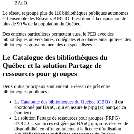
BAnQ.
Le réseau regroupe plus de 110
biblioth
è
ques publiques autonomes
et l
’
ensemble des R
é
seaux BIBLIO. Il est donc
à
la disposition de
plus de 90 % de la population du Qu
é
bec.
Des ententes particulières permettent aussi le PEB avec des
bibliothèques universitaires, collégiales et scolaires ainsi qu’avec des
bibliothèques gouvernementales ou spécialisées.
Le Catalogue des bibliothèques du
Québec et la solution Partage de
ressources pour groupes
Deux outils principaux soutiennent le réseau de prêt entre
bibliothèques publiques :
Le
Catalogue des bibliothèques du Québec (CBQ)
: il est
coordonné par BAnQ, qui en assure le
prpg
[at]
banq.qc.ca
(soutien)
.
La solution Partage de ressources pour groupes (PRPG)
d’OCLC : son accès est géré par BAnQ qui, sous réserve de
disponibilité, en offre gratuitement la licence d’utilisation