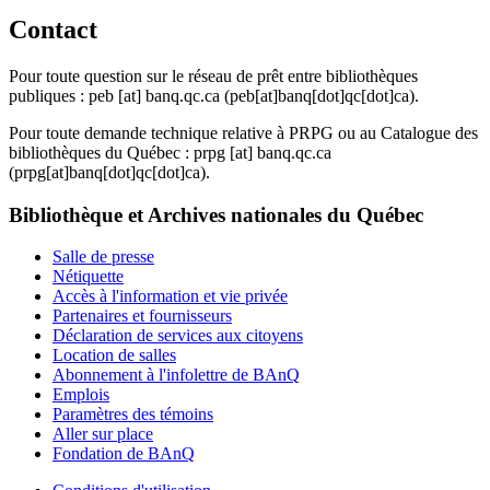
Contact
Pour toute question sur le réseau de prêt entre bibliothèques
publiques :
peb
[at]
banq.qc.ca
(peb[at]banq[dot]qc[dot]ca)
.
Pour toute demande technique relative à PRPG ou au Catalogue des
bibliothèques du Québec :
prpg
[at]
banq.qc.ca
(prpg[at]banq[dot]qc[dot]ca)
.
Bibliothèque et Archives nationales du Québec
Salle de presse
Nétiquette
Accès à l'information et vie privée
Partenaires et fournisseurs
Déclaration de services aux citoyens
Location de salles
Abonnement à l'infolettre de BAnQ
Emplois
Paramètres des témoins
Aller sur place
Fondation de BAnQ