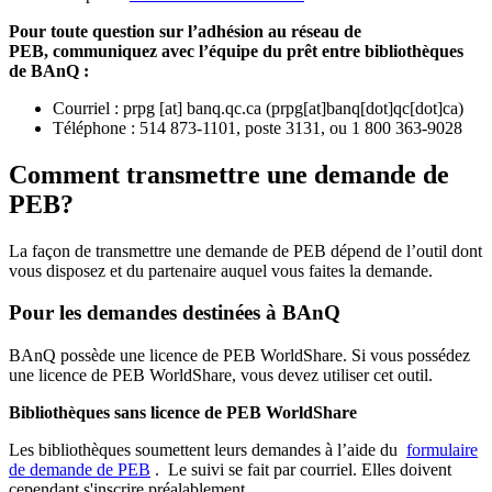
Pour toute question sur l’adhésion au réseau de
PEB,
communiquez avec l’équipe du prêt entre bibliothèques
de BAnQ :
Courriel
:
prpg
[at]
banq.qc.ca
(
prpg[at]banq[dot]qc[dot]ca
)
Téléphone : 514 873-1101, poste 3131, ou 1 800 363-9028
Comment transmettre une demande de
PEB?
La façon de transmettre une demande de PEB dépend de l’outil dont
vous disposez et du partenaire auquel vous faites la demande.
Pour les demandes destinées à BAnQ
BAnQ possède une licence de PEB WorldShare. Si vous possédez
une licence de PEB WorldShare, vous devez utiliser cet outil.
Bibliothèques sans licence de PEB WorldShare
Les bibliothèques soumettent leurs demandes à l’aide du
formulaire
de demande de PEB
.
Le suivi se fait par courriel.
Elles doivent
cependant s'inscrire préalablement.