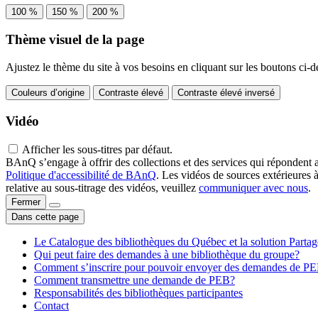
100 %
150 %
200 %
Thème visuel de la page
Ajustez le thème du site à vos besoins en cliquant sur les boutons ci-d
Couleurs d’origine
Contraste élevé
Contraste élevé inversé
Vidéo
Afficher les sous-titres par défaut.
BAnQ s’engage à offrir des collections et des services qui répondent 
Politique d'accessibilité de BAnQ
. Les vidéos de sources extérieures 
relative au sous-titrage des vidéos, veuillez
communiquer avec nous
.
Fermer
Dans cette page
Le Catalogue des bibliothèques du Québec et la solution Parta
Qui peut faire des demandes à une bibliothèque du groupe?
Comment s’inscrire pour pouvoir envoyer des demandes de P
Comment transmettre une demande de PEB?
Responsabilités des bibliothèques participantes
Contact