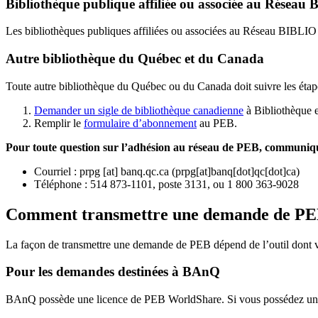
Bibliothèque publique affiliée ou associée au Résea
Les bibliothèques publiques affiliées ou associées au Réseau BIBLI
Autre bibliothèque du Québec et du Canada
Toute autre bibliothèque du Québec ou du Canada doit suivre les étap
Demander un sigle de bibliothèque canadienne
à Bibliothèque 
Remplir le
f
ormulaire d’abonnement
au PEB.
Pour toute question sur l’adhésion au réseau de PEB,
communique
Courriel
:
prpg
[at]
banq.qc.ca
(
prpg[at]banq[dot]qc[dot]ca
)
Téléphone : 514 873-1101, poste 3131, ou 1 800 363-9028
Comment transmettre une demande de P
La façon de transmettre une demande de PEB dépend de l’outil dont vo
Pour les demandes destinées à BAnQ
BAnQ possède une licence de PEB WorldShare. Si vous possédez une l