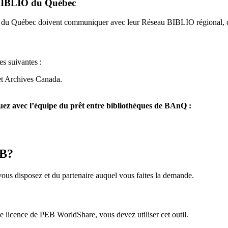
u BIBLIO du Québec
O du Québec doivent communiquer avec leur Réseau BIBLIO régional, q
es suivantes
:
et Archives Canada.
z avec l’équipe du prêt entre bibliothèques de BAnQ :
EB?
us disposez et du partenaire auquel vous faites la demande.
icence de PEB WorldShare, vous devez utiliser cet outil.