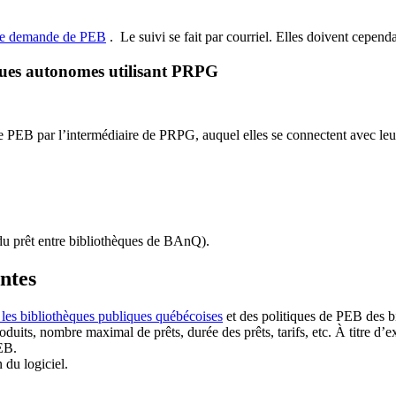
de demande de PEB
.
Le suivi se fait par courriel.
Elles doivent cependan
ques autonomes utilisant PRPG
EB par l’intermédiaire de PRPG, auquel elles se connectent avec leur i
u prêt entre bibliothèques de BAnQ)
.
antes
 les bibliothèques publiques québécoises
et des politiques de PEB des b
duits, nombre maximal de prêts, durée des prêts, tarifs, etc. À titre d’
EB.
n du logiciel.