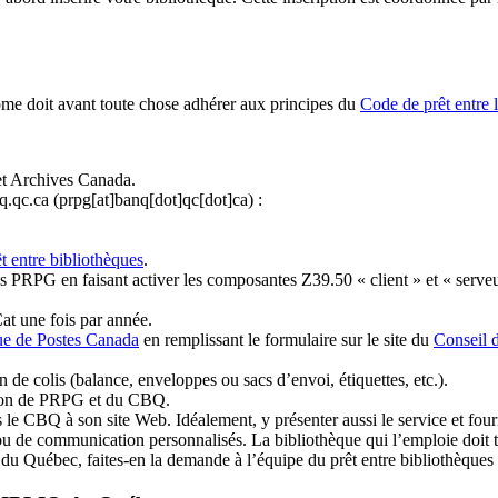
ome doit avant toute chose adhérer aux principes du
Code de prêt entre 
et Archives Canada.
q.qc.ca
(prpg[at]banq[dot]qc[dot]ca)
:
t entre bibliothèques
.
 PRPG en faisant activer les composantes Z39.50 « client » et « serveu
at une fois par année.
ue de Postes Canada
en remplissant le formulaire sur le site du
Conseil 
n de colis (balance, enveloppes ou sacs d’envoi, étiquettes, etc.).
ation de PRPG et du CBQ.
 le CBQ à son site Web. Idéalement, y présenter aussi le service et fourni
u de communication personnalisés. La bibliothèque qui l’emploie doit tou
s du Québec, faites-en la demande à l’équipe du prêt entre bibliothèqu