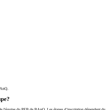
 BAnQ.
upe?
r le l'équipe du PEB de BAnQ. Les étapes d’inscription dépendent du