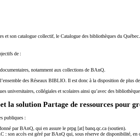
 et son catalogue collectif, le Catalogue des bibliothèques du Québec.
jectifs de
:
ces documentaires, notamment aux collections de BAnQ.
l
’
ensemble des R
é
seaux BIBLIO. Il est donc
à
la disposition de plus d
ues universitaires, collégiales et scolaires ainsi qu’avec des bibliothè
et la solution Partage de ressources pour g
es publiques :
rdonné par BAnQ, qui en assure le
prpg
[at]
banq.qc.ca
(soutien)
.
 son accès est géré par BAnQ qui, sous réserve de disponibilité, en off