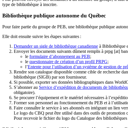
type de bibliothèque à inscrire.
Bibliothèque publique autonome du Québec
Pour faire partie du groupe de PEB, une bibliothèque publique auton
Elle doit ensuite suivre les étapes suivantes
:
Demander un sigle de bibliothèque canadienne
à Bibliothèque 
Envoyer les documents suivants dûment remplis à
prpg
[at]
ban
le
formulaire d’abonnement au PEB
;
le
questionnaire de création d’un profil PRPG
;
l’
Entente pour l’utilisation d’un système de gestion de prê
Rendre son catalogue disponible comme cible de recherche dans
bibliothèque (SIGB) par son fournisseur
.
Si possible, exporter ses données bibliographiques dans WorldC
S’abonner au
Service d’expédition de documents de bibliothèq
obligatoire).
Se procurer l’équipement et le matériel nécessaires à l’expéditio
Former son personnel au fonctionnement du PEB et à l’utilis
Faire connaître le service à ses abonnés en intégrant un lien vers
Le logo du CBQ peut être utilisé dans des outils de promotion o
Pour recevoir le fichier du logo du Catalogue des bibliothèque