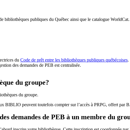
 de bibliothèques publiques du Québec ainsi que le catalogue WorldCat.
rectrices du
Code de prêt entre les bibliothèques publiques québécoises
.
gestion des demandes de PEB est centralisée.
hèque du groupe?
iothèques du groupe.
aux BIBLIO peuvent toutefois compter sur l’accès à PRPG, offert par
r des demandes de PEB à un membre du gro
bord inscrire votre bibliothèque. Cette inscription est coordonnée pa