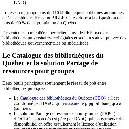
BAnQ.
Le réseau regroupe plus de 110
biblioth
è
ques publiques autonomes
et l
’
ensemble des R
é
seaux BIBLIO. Il est donc
à
la disposition de
plus de 90 % de la population du Qu
é
bec.
Des ententes particulières permettent aussi le PEB avec des
bibliothèques universitaires, collégiales et scolaires ainsi qu’avec des
bibliothèques gouvernementales ou spécialisées.
Le Catalogue des bibliothèques du
Québec et la solution Partage de
ressources pour groupes
Deux outils principaux soutiennent le réseau de prêt entre
bibliothèques publiques :
Le
Catalogue des bibliothèques du Québec (CBQ)
: il est
coordonné par BAnQ, qui en assure le
prpg
[at]
banq.qc.ca
(soutien)
.
La solution Partage de ressources pour groupes (PRPG)
d’OCLC : son accès est géré par BAnQ qui, sous réserve de
disponibilité, en offre gratuitement la licence d’utilisation