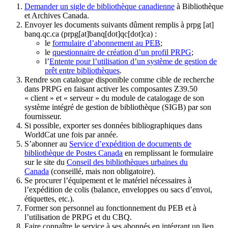
Demander un sigle de bibliothèque canadienne
à Bibliothèque
et Archives Canada.
Envoyer les documents suivants dûment remplis à
prpg
[at]
banq.qc.ca
(prpg[at]banq[dot]qc[dot]ca)
:
le
formulaire d’abonnement au PEB
;
le
questionnaire de création d’un profil PRPG
;
l’
Entente pour l’utilisation d’un système de gestion de
prêt entre bibliothèques
.
Rendre son catalogue disponible comme cible de recherche
dans PRPG en faisant activer les composantes Z39.50
« client » et « serveur » du module de catalogage de son
système intégré de gestion de bibliothèque (SIGB) par son
fournisseur
.
Si possible, exporter ses données bibliographiques dans
WorldCat une fois par année.
S’abonner au
Service d’expédition de documents de
bibliothèque de Postes Canada
en remplissant le formulaire
sur le site du
Conseil des bibliothèques urbaines du
Canada
(conseillé, mais non obligatoire).
Se procurer l’équipement et le matériel nécessaires à
l’expédition de colis (balance, enveloppes ou sacs d’envoi,
étiquettes, etc.).
Former son personnel au fonctionnement du PEB et à
l’utilisation de PRPG et du CBQ.
Faire connaître le service à ses abonnés en intégrant un lien