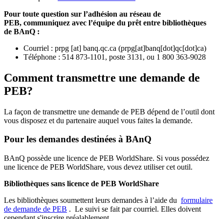
Pour toute question sur l’adhésion au réseau de
PEB,
communiquez avec l’équipe du prêt entre bibliothèques
de BAnQ :
Courriel
:
prpg
[at]
banq.qc.ca
(
prpg[at]banq[dot]qc[dot]ca
)
Téléphone : 514 873-1101, poste 3131, ou 1 800 363-9028
Comment transmettre une demande de
PEB?
La façon de transmettre une demande de PEB dépend de l’outil dont
vous disposez et du partenaire auquel vous faites la demande.
Pour les demandes destinées à BAnQ
BAnQ possède une licence de PEB WorldShare. Si vous possédez
une licence de PEB WorldShare, vous devez utiliser cet outil.
Bibliothèques sans licence de PEB WorldShare
Les bibliothèques soumettent leurs demandes à l’aide du
formulaire
de demande de PEB
.
Le suivi se fait par courriel.
Elles doivent
cependant s'inscrire préalablement.