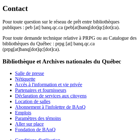
Contact
Pour toute question sur le réseau de prêt entre bibliothèques
publiques :
peb
[at]
banq.qc.ca
(peb[at]banq[dot]qc[dot]ca)
.
Pour toute demande technique relative à PRPG ou au Catalogue des
bibliothèques du Québec :
prpg
[at]
banq.qc.ca
(prpg[at]banq[dot]qc[dot]ca)
.
Bibliothèque et Archives nationales du Québec
Salle de presse
Nétiquette
Accès à l'information et vie privée
Partenaires et fournisseurs
Déclaration de services aux citoyens
Location de salles
Abonnement à l'infolettre de BAnQ
Emplois
Paramètres des témoins
Aller sur place
Fondation de BAnQ